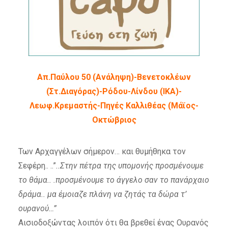
Απ.Παύλου 50 (Ανάληψη)-Βενετοκλέων
(Στ.Διαγόρας)-Ρόδου-Λίνδου (ΙΚΑ)-
Λεωφ.Κρεμαστής-Πηγές Καλλιθέας (Μάϊος-
Οκτώβριος
Των Αρχαγγέλων σήμερον… και θυμήθηκα τον
Σεφέρη.. ..”
..Στην πέτρα της υπομονής προσμένουμε
το θάμα.. .προσμένουμε το άγγελο σαν το πανάρχαιο
δράμα.. μα έμοιαζε πλάνη να ζητάς τα δώρα τ’
ουρανού…”
Αισιοδοξώντας λοιπόν ότι θα βρεθεί ένας Ουρανός