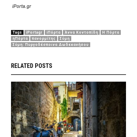
iPorta.gr
Tags
iPortagr
iΠόρτα
Άννα Κοντοπίδη
Η Πόρτα
ηΠόρτα
πανορμίτης
Σύμη
Σύμη: Πυργοδέσποινα Δωδεκανήσου
RELATED POSTS