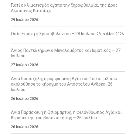
Γιατί ο κλιματισμός αγαπά την ξηροφθαλμία;, της Δρος
Δέσποινας Κατσώχη
29 Ιουλίου 2026
Οσία Ειρήνη η Χρυσοβαλάντου – 28 Ιουλίου
28 Ιουλίου 2026
Άγιος Παντελεήμων ο Μεγαλομάρτυς και Ιαματικός – 27
Ιουλίου
27 Ιουλίου 2026
Αγία Ωραιοζήλη, η μορφωμένη Αγία του 1ου αι. μΧ που
ακολούθησε το κήρυγμα του Απόστολου Ανδρέα- 26
Ιουλίου
26 Ιουλίου 2026
Αγία Παρασκευή η Οσιομάρτυς, η φιλάνθρωπος Αγία και
θεραπευτής του βασανιστή της – 26 Ιουλίου
26 Ιουλίου 2026