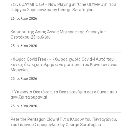
«Σινέ ΟΛΥΜΠΟΣ»! – Now Playing at “Cine OLYMPOS”, του
Γιώργου Σαράφογλου-by George Sarafoglou
26 Ιουλίου 2026
Κοίμηση της Αγίας Άννας Μητέρας της Υπεραγίας
Θεοτόκου-25 Ιουλίου
25 Ιουλίου 2026
«Χώρος Covid Free» = «Χώρος χωρίς Covid»! Αυτό που
κανείς δεν έχει τολμήσει να ρωτήσει, του Κωνσταντίνου
Μαργέλη
25 Ιουλίου 2026
Η Υπεραγία Θεοτόκος, τα Θεοτοκονύμια και ο ύμνος που
αγγίζει τα ουράνια!
25 Ιουλίου 2026
Pete the Pentagon Clown! Πιτ ο Κλόουν του Πενταγώνου,
του Γιώργου Σαράφογλου-by George Sarafoglou