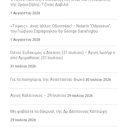
της Ωραιοζήλης-Τζίνας Δαβιλά
1 Αυγούστου 2026
«Τύψεις»…ένας άλλος Οδυσσέας! – Nolan’s “Odysseus”,
του Γιώργου Σαράφογλου-by George Sarafoglou
1 Αυγούστου 2026
Όσιος Ευδόκιμος ο Δίκαιος (31 Ιουλίου) – Άγιος Ιωσήφ ο
από Αριμαθαίας (31 Ιουλίου)
31 Ιουλίου 2026
Για τα πανηγύρια, της Αναστασίας Φωκά
30 Ιουλίου 2026
Άγιος Καλλίνικος – 29 Ιουλίου
29 Ιουλίου 2026
Μη φοβάστε τα δάκρυα!, της Δρ Δέσποινας Κατσώχη
29 Ιουλίου 2026