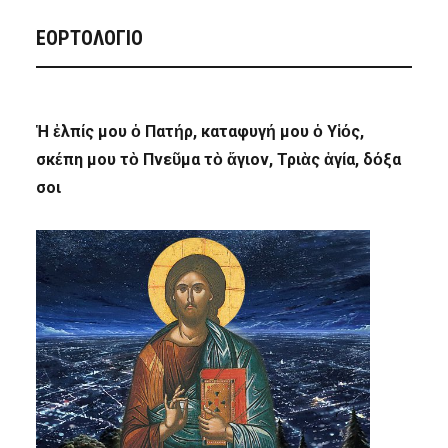
ΕΟΡΤΟΛΟΓΙΟ
Ἡ ἐλπίς μου ὁ Πατήρ, καταφυγή μου ὁ Υἱός,
σκέπη μου τὸ Πνεῦμα τὸ ἅγιον, Τριὰς ἁγία, δόξα
σοι