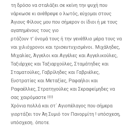
τη δρόσο να σταλάξει σε κείνη την ψυχή που
νάρκωσε κι ανέθρεψε ο λωτός, εύχομαι στους
Άγιους Φίλους μου που σήμερον οι ίδιοι ή με τους
αγαπημένους τους γιο
ρτάζουν τ’ όνομά τους ή την γενέθλιο μέρα τους να
ναι χιλιόχρονοι και τρισευτυχισμένοι.. Μιχάληδες,
Μιχαλίες, Άγγελοι και Αγγέλες και Αγγελικούλες,
Ταξιάρχες και Ταξιαρχούλες, Σταμάτηδες και
Σταματούλες, Γαβρίληδες και Γαβριέλες,
Ευστρατίες και Μεταξίες, Ραφαήλοι και
Ραφαέλλες, Στρατηγούλες και Σεραφείμηδες να
σας χαιρόμαστε !!!!
Χρόνια πολλά και στ΄ Αγιοπέλαγος που σήμερα
γιορτάζει τον Άη Συμιό τον Πανορμίτη ! υπόσχεση,
υπόσχεση.. όποτε.