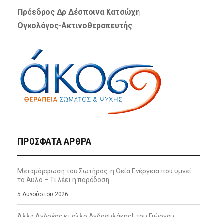
Πρόεδρος Δρ Δέσποινα Κατσώχη
Ογκολόγος-Ακτινοθεραπευτής
ΠΡΌΣΦΑΤΑ ΆΡΘΡΑ
Μεταμόρφωση του Σωτήρος: η Θεία Ενέργεια που υμνεί
το Άϋλο – Τι λέει η παράδοση
5 Αυγούστου 2026
Άλλο Ανδρέας κι άλλο Ανδρουλάκης!, του Γιώργου