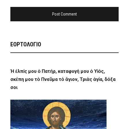
ΕΟΡΤΟΛΟΓΙΟ
Ἡ ἐλπίς μου ὁ Πατήρ, καταφυγή μου ὁ Υἱός,
σκέπη μου τὸ Πνεῦμα τὸ ἅγιον, Τριὰς ἁγία, δόξα
σοι