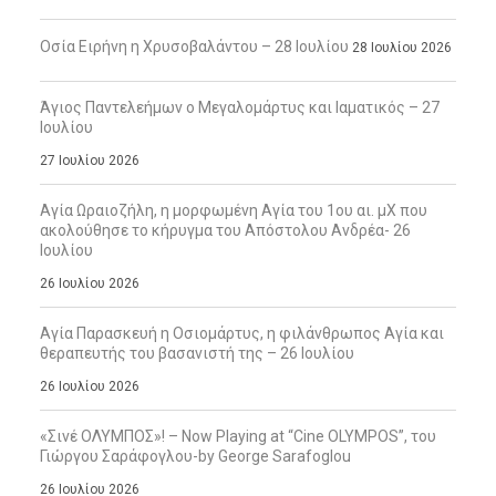
Οσία Ειρήνη η Χρυσοβαλάντου – 28 Ιουλίου
28 Ιουλίου 2026
Άγιος Παντελεήμων ο Μεγαλομάρτυς και Ιαματικός – 27
Ιουλίου
27 Ιουλίου 2026
Αγία Ωραιοζήλη, η μορφωμένη Αγία του 1ου αι. μΧ που
ακολούθησε το κήρυγμα του Απόστολου Ανδρέα- 26
Ιουλίου
26 Ιουλίου 2026
Αγία Παρασκευή η Οσιομάρτυς, η φιλάνθρωπος Αγία και
θεραπευτής του βασανιστή της – 26 Ιουλίου
26 Ιουλίου 2026
«Σινέ ΟΛΥΜΠΟΣ»! – Now Playing at “Cine OLYMPOS”, του
Γιώργου Σαράφογλου-by George Sarafoglou
26 Ιουλίου 2026