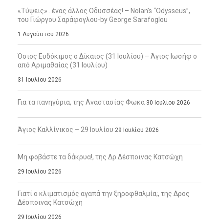
«Τύψεις»…ένας άλλος Οδυσσέας! – Nolan’s “Odysseus”,
του Γιώργου Σαράφογλου-by George Sarafoglou
1 Αυγούστου 2026
Όσιος Ευδόκιμος ο Δίκαιος (31 Ιουλίου) – Άγιος Ιωσήφ ο
από Αριμαθαίας (31 Ιουλίου)
31 Ιουλίου 2026
Για τα πανηγύρια, της Αναστασίας Φωκά
30 Ιουλίου 2026
Άγιος Καλλίνικος – 29 Ιουλίου
29 Ιουλίου 2026
Μη φοβάστε τα δάκρυα!, της Δρ Δέσποινας Κατσώχη
29 Ιουλίου 2026
Γιατί ο κλιματισμός αγαπά την ξηροφθαλμία;, της Δρος
Δέσποινας Κατσώχη
29 Ιουλίου 2026