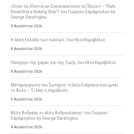
«Όταν τα «Ποντίκια» Εγκαταλείπουν το Πλοίο»! – “Rats
Deserting a Sinking Ship”!, του Γιώργου Σαράφογλου-by
George Sarafoglou
9 Αυγούστου 2026
Η άλλη Ελλάδα των πολλών, Του Ηλία Καραβόλια
8 Αυγούστου 2026
Πανηγύρι της χαράς και της ζωής, tου Ηλία Καραβόλια
8 Αυγούστου 2026
Μεταμόρφωση του Σωτήρος: η Θεία Ενέργεια που υμνεί
το Άϋλο – Τι λέει η παράδοση
5 Αυγούστου 2026
Άλλο Ανδρέας κι άλλο Ανδρουλάκης!, του Γιώργου
Σαράφογλου-by George Sarafoglou
4 Αυγούστου 2026