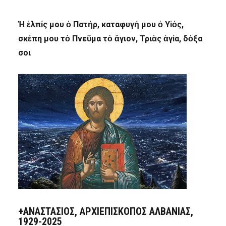
Ἡ ἐλπίς μου ὁ Πατήρ, καταφυγή μου ὁ Υἱός,
σκέπη μου τὸ Πνεῦμα τὸ ἅγιον, Τριὰς ἁγία, δόξα
σοι
+ΑΝΑΣΤΆΣΙΟΣ, ΑΡΧΙΕΠΊΣΚΟΠΟΣ ΑΛΒΑΝΊΑΣ,
1929-2025