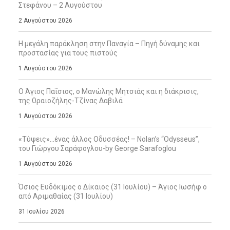
Στεφάνου – 2 Αυγούστου
2 Αυγούστου 2026
Η μεγάλη παράκληση στην Παναγία – Πηγή δύναμης και
προστασίας για τους πιστούς
1 Αυγούστου 2026
Ο Άγιος Παΐσιος, ο Μανώλης Μητσιάς και η διάκρισις,
της Ωραιοζήλης-Τζίνας Δαβιλά
1 Αυγούστου 2026
«Τύψεις»…ένας άλλος Οδυσσέας! – Nolan’s “Odysseus”,
του Γιώργου Σαράφογλου-by George Sarafoglou
1 Αυγούστου 2026
Όσιος Ευδόκιμος ο Δίκαιος (31 Ιουλίου) – Άγιος Ιωσήφ ο
από Αριμαθαίας (31 Ιουλίου)
31 Ιουλίου 2026