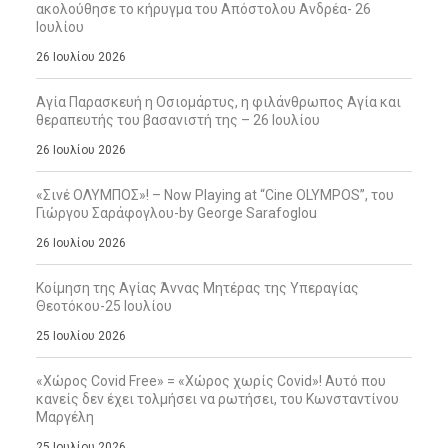
ακολούθησε το κήρυγμα του Απόστολου Ανδρέα- 26
Ιουλίου
26 Ιουλίου 2026
Αγία Παρασκευή η Οσιομάρτυς, η φιλάνθρωπος Αγία και
θεραπευτής του βασανιστή της – 26 Ιουλίου
26 Ιουλίου 2026
«Σινέ ΟΛΥΜΠΟΣ»! – Now Playing at “Cine OLYMPOS”, του
Γιώργου Σαράφογλου-by George Sarafoglou
26 Ιουλίου 2026
Κοίμηση της Αγίας Άννας Μητέρας της Υπεραγίας
Θεοτόκου-25 Ιουλίου
25 Ιουλίου 2026
«Χώρος Covid Free» = «Χώρος χωρίς Covid»! Αυτό που
κανείς δεν έχει τολμήσει να ρωτήσει, του Κωνσταντίνου
Μαργέλη
25 Ιουλίου 2026