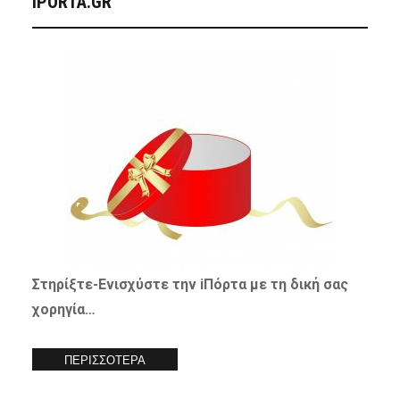
IPORTA.GR
Στηρίξτε-
Ενισχύστε
την iΠόρτα με τη δική σας
χορηγία…
ΠΕΡΙΣΣΟΤΕΡΑ