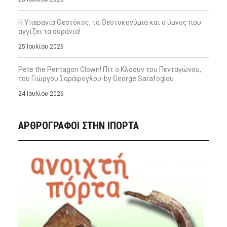
Η Υπεραγία Θεοτόκος, τα Θεοτοκονύμια και ο ύμνος που
αγγίζει τα ουράνια!
25 Ιουλίου 2026
Pete the Pentagon Clown! Πιτ ο Κλόουν του Πενταγώνου,
του Γιώργου Σαράφογλου-by George Sarafoglou
24 Ιουλίου 2026
ΑΡΘΡΟΓΡΑΦΟΙ ΣΤΗΝ IΠΟΡΤΑ