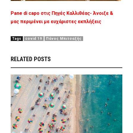
Pane di capo στις Πηγές Καλλιθέας- Άνοιξε &
μας περιμένει με ευχάριστες εκπλήξεις
Tags
covid 19
Πάνος Μπιτσαξής
RELATED POSTS