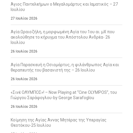
Άγιος Παντελεήμων ο Μεγαλομάρτυς και Ιαματικός – 27
Ιουλίου
27 Ιουλίου 2026
Αγία Ωραιοζήλη, η μορφωμένη Αγία του 1ου αι. μΧ που
ακολούθησε το κήρυγμα του Απόστολου Ανδρέα- 26
Ιουλίου
26 Ιουλίου 2026
Αγία Παρασκευή η Οσιομάρτυς, η φιλάνθρωπος Αγία και
θεραπευτής του βασανιστή της – 26 Ιουλίου
26 Ιουλίου 2026
«Σινέ ΟΛΥΜΠΟΣ»! – Now Playing at “Cine OLYMPOS”, του
Γιώργου Σαράφογλου-by George Sarafoglou
26 Ιουλίου 2026
Κοίμηση της Αγίας Άννας Μητέρας της Υπεραγίας
Θεοτόκου-25 Ιουλίου