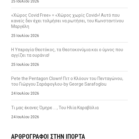
25 Ιουλίου 2026
«Χώρος Covid Free» = «Χώρος χωρίς Covid»! Αυτό που
κανείς δεν έχει τολμήσει να ρωτήσει, του Κωνσταντίνου
Μαργέλη
25 Ιουλίου 2026
Η Υπεραγία Θεοτόκος, τα Θεοτοκονύμια και ο ύμνος που
αγγίζει τα ουράνια!
25 Ιουλίου 2026
Pete the Pentagon Clown! Πιτ ο Κλόουν του Πενταγώνου,
του Γιώργου Σαράφογλου-by George Sarafoglou
24 Ιουλίου 2026
Τι μας έκανες Όμηρε … , Του Ηλία Καραβόλια
24 Ιουλίου 2026
ΑΡΘΡΟΓΡΑΦΟΙ ΣΤΗΝ IΠΟΡΤΑ