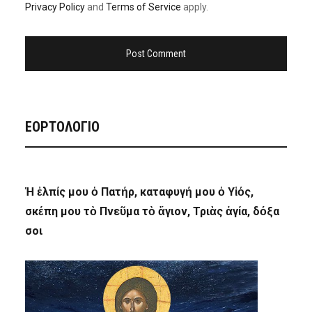
Privacy Policy
and
Terms of Service
apply.
ΕΟΡΤΟΛΟΓΙΟ
Ἡ ἐλπίς μου ὁ Πατήρ, καταφυγή μου ὁ Υἱός,
σκέπη μου τὸ Πνεῦμα τὸ ἅγιον, Τριὰς ἁγία, δόξα
σοι