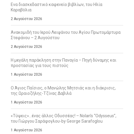
Ενα διασκεδαστικό καφενείο βιβλίων, του Ηλία
Καραβόλια
2 Αυγούστου 2026
Ανακομιδή του Ιερού Λειψάνου του Αγίου Πρωτομάρτυρα
Στεφάνου – 2 Αυγούστου
2 Αυγούστου 2026
Η μεγάλη παράκληση στην Παναγία – Πηγή δύναμης και
προστασίας για τους πιστούς
1 Αυγούστου 2026
Ο Άγιος Παΐσιος, ο Μανώλης Μητσιάς και η διάκρισις,
της Ωραιοζήλης-Τζίνας Δαβιλά
1 Αυγούστου 2026
«Τύψεις»…ένας άλλος Οδυσσέας! – Nolan’s “Odysseus”,
του Γιώργου Σαράφογλου-by George Sarafoglou
1 Αυγούστου 2026