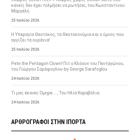
κανείς δεν έχει τολμήσει να ρωτήσει, του Κωνσταντίνου
Μαργέλη
25 Ιουλίου 2026
Η Υπεραγία Θεοτόκος, τα Θεοτοκονύμια και ο ύμνος που
αγγίζει τα ουράνια!
25 Ιουλίου 2026
Pete the Pentagon Clown! Πιτ ο Κλόουν του Πενταγώνου,
του Γιώργου Σαράφογλου-by George Sarafoglou
24 Ιουλίου 2026
Τι μας έκανες Όμηρε … , Του Ηλία Καραβόλια
24 Ιουλίου 2026
ΑΡΘΡΟΓΡΑΦΟΙ ΣΤΗΝ IΠΟΡΤΑ