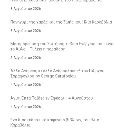
Η άλλη Ελλάδα των πολλών, Του Ηλία Καραβόλια
8 Αυγούστου 2026
Πανηγύρι της χαράς και της ζωής, tου Ηλία Καραβόλια
8 Αυγούστου 2026
Μεταμόρφωση του Σωτήρος: η Θεία Ενέργεια που υμνεί
το Άϋλο – Τι λέει η παράδοση
5 Αυγούστου 2026
Άλλο Ανδρέας κι άλλο Ανδρουλάκης!, του Γιώργου
Σαράφογλου-by George Sarafoglou
4 Αυγούστου 2026
Άγιοι Επτά Παίδες εν Εφέσω – 4 Αυγούστου
4 Αυγούστου 2026
Ενα διασκεδαστικό καφενείο βιβλίων, του Ηλία
Καραβόλια