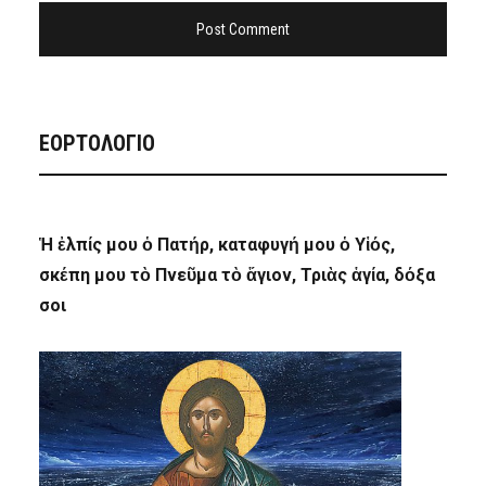
ΕΟΡΤΟΛΟΓΙΟ
Ἡ ἐλπίς μου ὁ Πατήρ, καταφυγή μου ὁ Υἱός,
σκέπη μου τὸ Πνεῦμα τὸ ἅγιον, Τριὰς ἁγία, δόξα
σοι