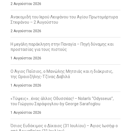
2 Αυγούστου 2026
Ανακομιδή του Ιερού Λειψάνου του Αγίου Πρωτομάρτυρα
Στεφάνου – 2 Αυγούστου
2 Αυγούστου 2026
Η μεγάλη παράκληση στην Παναγία – Πηγή δύναμης και
προστασίας για τους πιστούς
1 Αυγούστου 2026
Ο Άγιος Παΐσιος, ο Μανώλης Μητσιάς και η διάκρισις,
της Ωραιοζήλης-Τζίνας Δαβιλά
1 Αυγούστου 2026
«Τύψεις»…ένας άλλος Οδυσσέας! – Nolan’s “Odysseus”,
του Γιώργου Σαράφογλου-by George Sarafoglou
1 Αυγούστου 2026
Όσιος Ευδόκιμος ο Δίκαιος (31 Ιουλίου) – Άγιος Ιωσήφ ο