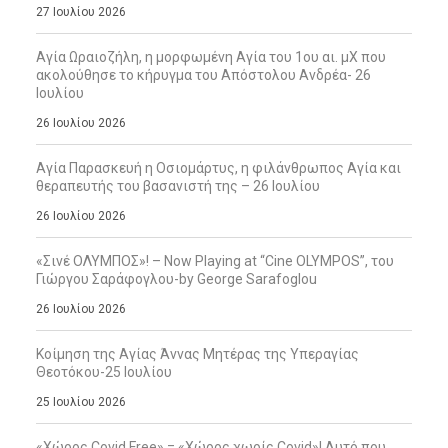
27 Ιουλίου 2026
Αγία Ωραιοζήλη, η μορφωμένη Αγία του 1ου αι. μΧ που
ακολούθησε το κήρυγμα του Απόστολου Ανδρέα- 26
Ιουλίου
26 Ιουλίου 2026
Αγία Παρασκευή η Οσιομάρτυς, η φιλάνθρωπος Αγία και
θεραπευτής του βασανιστή της – 26 Ιουλίου
26 Ιουλίου 2026
«Σινέ ΟΛΥΜΠΟΣ»! – Now Playing at “Cine OLYMPOS”, του
Γιώργου Σαράφογλου-by George Sarafoglou
26 Ιουλίου 2026
Κοίμηση της Αγίας Άννας Μητέρας της Υπεραγίας
Θεοτόκου-25 Ιουλίου
25 Ιουλίου 2026
«Χώρος Covid Free» = «Χώρος χωρίς Covid»! Αυτό που