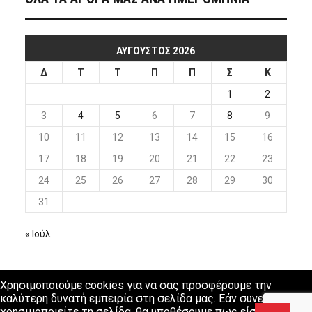
ΑΎΓΟΥΣΤΟΣ 2026
Δ
Τ
Τ
Π
Π
Σ
Κ
1
2
3
4
5
6
7
8
9
10
11
12
13
14
15
16
17
18
19
20
21
22
23
24
25
26
27
28
29
30
31
« Ιούλ
Χρησιμοποιούμε cookies για να σας προσφέρουμε την
καλύτερη δυνατή εμπειρία στη σελίδα μας. Εάν συνεχίσετε να
χρησιμοποιείτε τη σελίδα, θα υποθέσουμε πως είστε