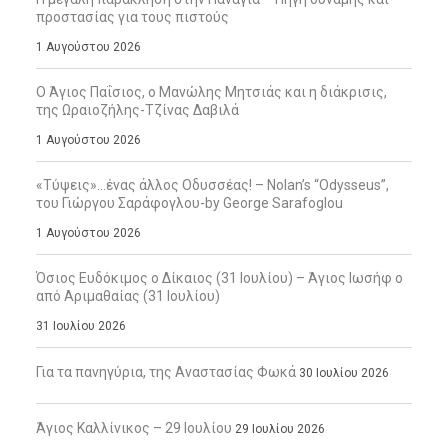
προστασίας για τους πιστούς
1 Αυγούστου 2026
Ο Άγιος Παΐσιος, ο Μανώλης Μητσιάς και η διάκρισις,
της Ωραιοζήλης-Τζίνας Δαβιλά
1 Αυγούστου 2026
«Τύψεις»…ένας άλλος Οδυσσέας! – Nolan’s “Odysseus”,
του Γιώργου Σαράφογλου-by George Sarafoglou
1 Αυγούστου 2026
Όσιος Ευδόκιμος ο Δίκαιος (31 Ιουλίου) – Άγιος Ιωσήφ ο
από Αριμαθαίας (31 Ιουλίου)
31 Ιουλίου 2026
Για τα πανηγύρια, της Αναστασίας Φωκά
30 Ιουλίου 2026
Άγιος Καλλίνικος – 29 Ιουλίου
29 Ιουλίου 2026