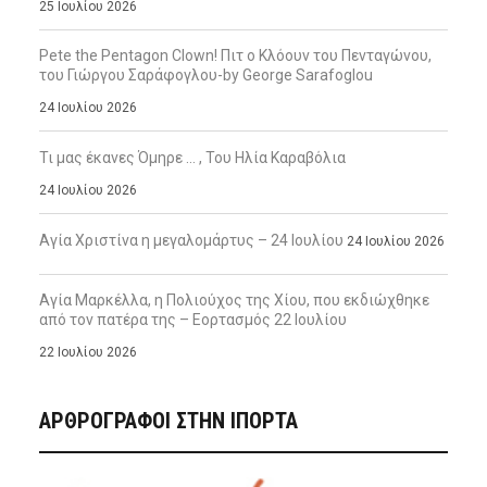
25 Ιουλίου 2026
Pete the Pentagon Clown! Πιτ ο Κλόουν του Πενταγώνου,
του Γιώργου Σαράφογλου-by George Sarafoglou
24 Ιουλίου 2026
Τι μας έκανες Όμηρε … , Του Ηλία Καραβόλια
24 Ιουλίου 2026
Αγία Χριστίνα η μεγαλομάρτυς – 24 Ιουλίου
24 Ιουλίου 2026
Αγία Μαρκέλλα, η Πολιούχος της Χίου, που εκδιώχθηκε
από τον πατέρα της – Εορτασμός 22 Ιουλίου
22 Ιουλίου 2026
ΑΡΘΡΟΓΡΑΦΟΙ ΣΤΗΝ IΠΟΡΤΑ