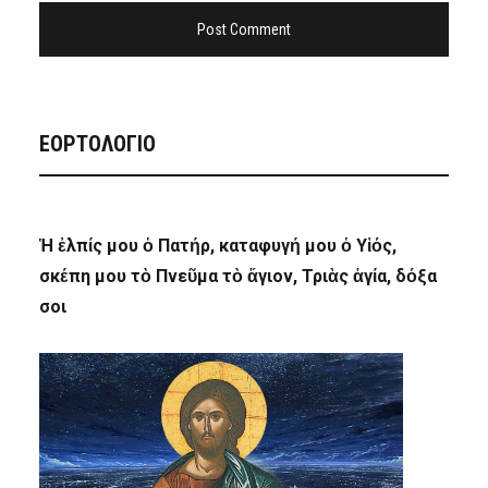
ΕΟΡΤΟΛΟΓΙΟ
Ἡ ἐλπίς μου ὁ Πατήρ, καταφυγή μου ὁ Υἱός,
σκέπη μου τὸ Πνεῦμα τὸ ἅγιον, Τριὰς ἁγία, δόξα
σοι