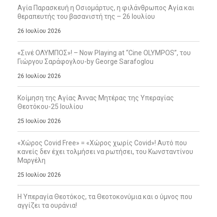
Αγία Παρασκευή η Οσιομάρτυς, η φιλάνθρωπος Αγία και
θεραπευτής του βασανιστή της – 26 Ιουλίου
26 Ιουλίου 2026
«Σινέ ΟΛΥΜΠΟΣ»! – Now Playing at “Cine OLYMPOS”, του
Γιώργου Σαράφογλου-by George Sarafoglou
26 Ιουλίου 2026
Κοίμηση της Αγίας Άννας Μητέρας της Υπεραγίας
Θεοτόκου-25 Ιουλίου
25 Ιουλίου 2026
«Χώρος Covid Free» = «Χώρος χωρίς Covid»! Αυτό που
κανείς δεν έχει τολμήσει να ρωτήσει, του Κωνσταντίνου
Μαργέλη
25 Ιουλίου 2026
Η Υπεραγία Θεοτόκος, τα Θεοτοκονύμια και ο ύμνος που
αγγίζει τα ουράνια!