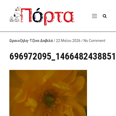
Ωραιοζήλη-Τζίνα Δαβιλά
/ 22 Μαΐου 2026 / No Comment
696972095_1466482438851