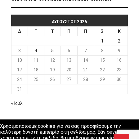
ΑΎΓΟΥΣΤΟΣ 2026
Δ
Τ
Τ
Π
Π
Σ
Κ
1
2
3
4
5
6
7
8
9
10
11
12
13
14
15
16
17
18
19
20
21
22
23
24
25
26
27
28
29
30
31
« Ιούλ
Χρησιμοποιούμε cookies για να σας προσφέρουμε την
καλύτερη δυνατή εμπειρία στη σελίδα μας. Εάν συνεχίσετε να
χρησιμοποιείτε τη σελίδα, θα υποθέσουμε πως είστε