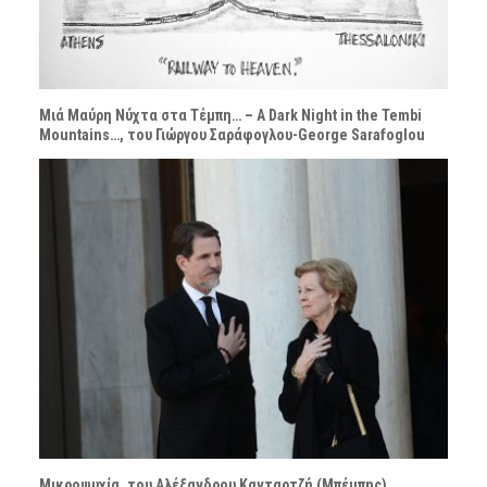
Μιά Μαύρη Νύχτα στα Τέμπη… – A Dark Night in the Tembi
Mountains…, του Γιώργου Σαράφογλου-George Sarafoglou
Μικροψυχία, του Αλέξανδρου Κανταρτζή (Μπέμπης)