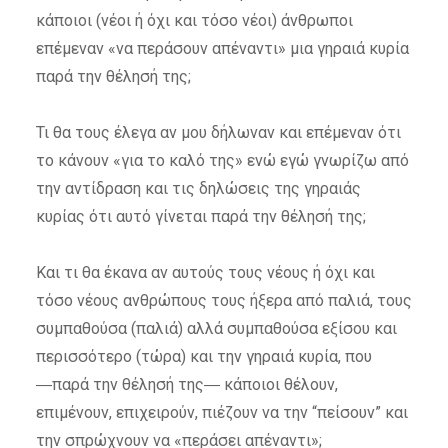
κάποιοι (νέοι ή όχι και τόσο νέοι) άνθρωποι
επέμεναν «να περάσουν απέναντι» μια γηραιά κυρία
παρά την θέλησή της;
Τι θα τους έλεγα αν μου δήλωναν και επέμεναν ότι
το κάνουν «για το καλό της» ενώ εγώ γνωρίζω από
την αντίδραση και τις δηλώσεις της γηραιάς
κυρίας ότι αυτό γίνεται παρά την θέλησή της;
Και τι θα έκανα αν αυτούς τους νέους ή όχι και
τόσο νέους ανθρώπους τους ήξερα από παλιά, τους
συμπαθούσα (παλιά) αλλά συμπαθούσα εξίσου και
περισσότερο (τώρα) και την γηραιά κυρία, που
―παρά την θέλησή της― κάποιοι θέλουν,
επιμένουν, επιχειρούν, πιέζουν να την “πείσουν” και
την σπρώχνουν να «περάσει απέναντι»;