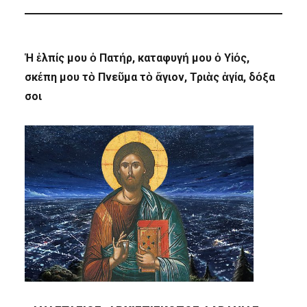
Ἡ ἐλπίς μου ὁ Πατήρ, καταφυγή μου ὁ Υἱός,
σκέπη μου τὸ Πνεῦμα τὸ ἅγιον, Τριὰς ἁγία, δόξα
σοι