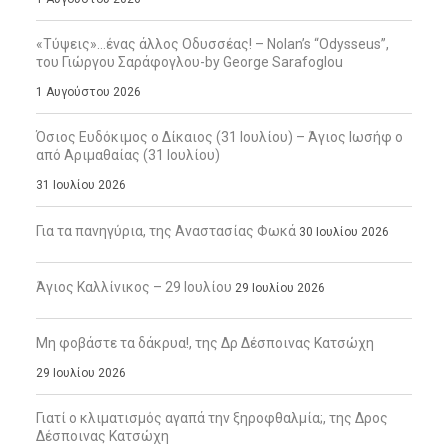
«Τύψεις»…ένας άλλος Οδυσσέας! – Nolan’s “Odysseus”,
του Γιώργου Σαράφογλου-by George Sarafoglou
1 Αυγούστου 2026
Όσιος Ευδόκιμος ο Δίκαιος (31 Ιουλίου) – Άγιος Ιωσήφ ο
από Αριμαθαίας (31 Ιουλίου)
31 Ιουλίου 2026
Για τα πανηγύρια, της Αναστασίας Φωκά
30 Ιουλίου 2026
Άγιος Καλλίνικος – 29 Ιουλίου
29 Ιουλίου 2026
Μη φοβάστε τα δάκρυα!, της Δρ Δέσποινας Κατσώχη
29 Ιουλίου 2026
Γιατί ο κλιματισμός αγαπά την ξηροφθαλμία;, της Δρος
Δέσποινας Κατσώχη