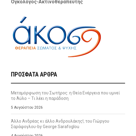
Ογκολόγος-Ακτινοθεραπευτής
ΠΡΌΣΦΑΤΑ ΆΡΘΡΑ
Μεταμόρφωση του Σωτήρος: η Θεία Ενέργεια που υμνεί
το Άϋλο – Τι λέει η παράδοση
5 Αυγούστου 2026
Άλλο Ανδρέας κι άλλο Ανδρουλάκης!, του Γιώργου
Σαράφογλου-by George Sarafoglou
4 Αυγούστου 2026