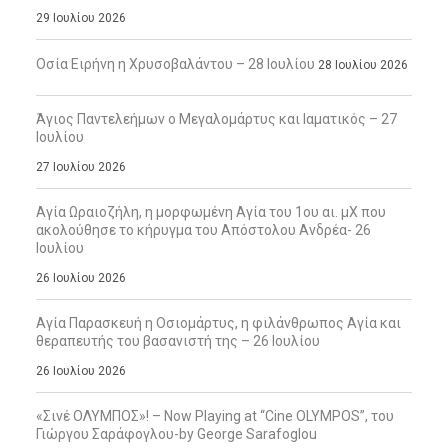
29 Ιουλίου 2026
Οσία Ειρήνη η Χρυσοβαλάντου – 28 Ιουλίου
28 Ιουλίου 2026
Άγιος Παντελεήμων ο Μεγαλομάρτυς και Ιαματικός – 27
Ιουλίου
27 Ιουλίου 2026
Αγία Ωραιοζήλη, η μορφωμένη Αγία του 1ου αι. μΧ που
ακολούθησε το κήρυγμα του Απόστολου Ανδρέα- 26
Ιουλίου
26 Ιουλίου 2026
Αγία Παρασκευή η Οσιομάρτυς, η φιλάνθρωπος Αγία και
θεραπευτής του βασανιστή της – 26 Ιουλίου
26 Ιουλίου 2026
«Σινέ ΟΛΥΜΠΟΣ»! – Now Playing at “Cine OLYMPOS”, του
Γιώργου Σαράφογλου-by George Sarafoglou