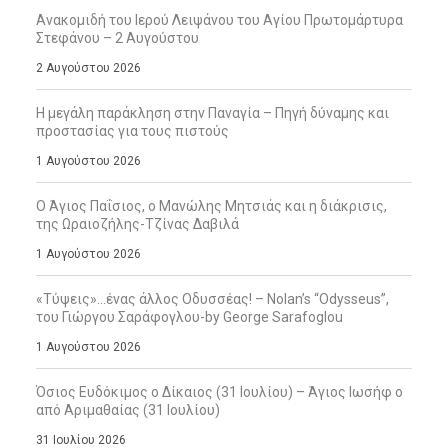
Ανακομιδή του Ιερού Λειψάνου του Αγίου Πρωτομάρτυρα
Στεφάνου – 2 Αυγούστου
2 Αυγούστου 2026
Η μεγάλη παράκληση στην Παναγία – Πηγή δύναμης και
προστασίας για τους πιστούς
1 Αυγούστου 2026
Ο Άγιος Παΐσιος, ο Μανώλης Μητσιάς και η διάκρισις,
της Ωραιοζήλης-Τζίνας Δαβιλά
1 Αυγούστου 2026
«Τύψεις»…ένας άλλος Οδυσσέας! – Nolan’s “Odysseus”,
του Γιώργου Σαράφογλου-by George Sarafoglou
1 Αυγούστου 2026
Όσιος Ευδόκιμος ο Δίκαιος (31 Ιουλίου) – Άγιος Ιωσήφ ο
από Αριμαθαίας (31 Ιουλίου)
31 Ιουλίου 2026