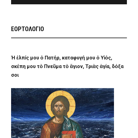
ΕΟΡΤΟΛΟΓΙΟ
Ἡ ἐλπίς μου ὁ Πατήρ, καταφυγή μου ὁ Υἱός,
σκέπη μου τὸ Πνεῦμα τὸ ἅγιον, Τριὰς ἁγία, δόξα
σοι