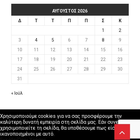
ΑΎΓΟΥΣΤΟΣ 2026
Δ
Τ
Τ
Π
Π
Σ
Κ
1
2
3
4
5
6
7
8
9
10
11
12
13
14
15
16
17
18
19
20
21
22
23
24
25
26
27
28
29
30
31
« Ιούλ
Χρησιμοποιούμε cookies για να σας προσφέρουμε την
καλύτερη δυνατή εμπειρία στη σελίδα μας. Εάν συνεχίσετε να
χρησιμοποιείτε τη σελίδα, θα υποθέσουμε πως είστε
ικανοποιημένοι με αυτό.
Εντάξει
Όροι Χρήσης