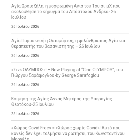
Αγία Ωραιοζήλη, η μορφωμένη Αγία του 1ου αι. μΧ που
ακολούθησε το κήρυγμα του Απόστολου Ανδρέα- 26
Ιουλίου
26 Ιουλίου 2026
Αγία Παρασκευή η Οσιομάρτυς, η φιλάνθρωπος Αγία και
θεραπευτής του βασανιστή της – 26 Ιουλίου
26 Ιουλίου 2026
«Σινέ ΟΛΥΜΠΟΣ»! – Now Playing at “Cine OLYMPOS”, του
Γιώργου Σαράφογλου-by George Sarafoglou
26 Ιουλίου 2026
Κοίμηση της Αγίας Άννας Μητέρας της Υπεραγίας
Θεοτόκου-25 Ιουλίου
25 Ιουλίου 2026
«Χώρος Covid Free» = «Χώρος χωρίς Covid»! Αυτό που
κανείς δεν έχει τολμήσει να ρωτήσει, του Κωνσταντίνου
Μαργέλη