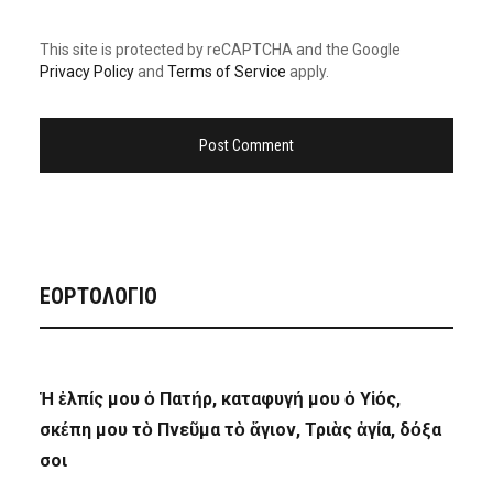
This site is protected by reCAPTCHA and the Google
Privacy Policy
and
Terms of Service
apply.
ΕΟΡΤΟΛΟΓΙΟ
Ἡ ἐλπίς μου ὁ Πατήρ, καταφυγή μου ὁ Υἱός,
σκέπη μου τὸ Πνεῦμα τὸ ἅγιον, Τριὰς ἁγία, δόξα
σοι