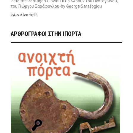
Pete the Pentagon Clown! Πιτ ο Κλόουν του Πενταγώνου,
του Γιώργου Σαράφογλου-by George Sarafoglou
24 Ιουλίου 2026
ΑΡΘΡΟΓΡΑΦΟΙ ΣΤΗΝ IΠΟΡΤΑ