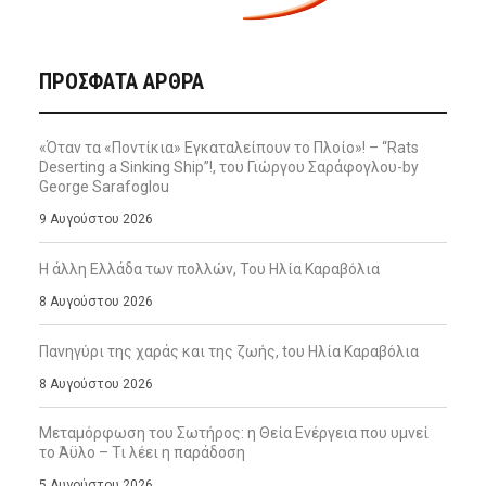
ΠΡΌΣΦΑΤΑ ΆΡΘΡΑ
«Όταν τα «Ποντίκια» Εγκαταλείπουν το Πλοίο»! – “Rats
Deserting a Sinking Ship”!, του Γιώργου Σαράφογλου-by
George Sarafoglou
9 Αυγούστου 2026
Η άλλη Ελλάδα των πολλών, Του Ηλία Καραβόλια
8 Αυγούστου 2026
Πανηγύρι της χαράς και της ζωής, tου Ηλία Καραβόλια
8 Αυγούστου 2026
Μεταμόρφωση του Σωτήρος: η Θεία Ενέργεια που υμνεί
το Άϋλο – Τι λέει η παράδοση
5 Αυγούστου 2026