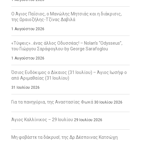
Ο Άγιος Παΐσιος, ο Μανώλης Μητσιάς και η διάκρισις,
της Ωραιοζήλης-Τζίνας Δαβιλά
1 Αυγούστου 2026
«Τύψεις»…ένας άλλος Οδυσσέας! – Nolan’s “Odysseus”,
του Γιώργου Σαράφογλου-by George Sarafoglou
1 Αυγούστου 2026
Όσιος Ευδόκιμος ο Δίκαιος (31 Ιουλίου) – Άγιος Ιωσήφ ο
από Αριμαθαίας (31 Ιουλίου)
31 Ιουλίου 2026
Για τα πανηγύρια, της Αναστασίας Φωκά
30 Ιουλίου 2026
Άγιος Καλλίνικος – 29 Ιουλίου
29 Ιουλίου 2026
Μη φοβάστε τα δάκρυα!, της Δρ Δέσποινας Κατσώχη