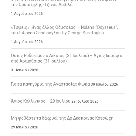
της Ωραιοζήλης-Τζίνας Δαβιλά
1 Αυγούστου 2026
«Τύψεις»…ένας άλλος Οδυσσέας! – Nolan’s “Odysseus”,
του Γιώργου Σαράφογλου-by George Sarafoglou
1 Αυγούστου 2026
Όσιος Ευδόκιμος ο Δίκαιος (31 Ιουλίου) – Άγιος Ιωσήφ ο
από Αριμαθαίας (31 Ιουλίου)
31 Ιουλίου 2026
Για τα πανηγύρια, της Αναστασίας Φωκά
30 Ιουλίου 2026
Άγιος Καλλίνικος – 29 Ιουλίου
29 Ιουλίου 2026
Μη φοβάστε τα δάκρυα!, της Δρ Δέσποινας Κατσώχη
29 Ιουλίου 2026