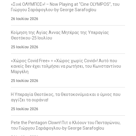
«Σινέ ΟΛΥΜΠΟΣ»! – Now Playing at “Cine OLYMPOS”, του
Γιώργου Σαράφογλου-by George Sarafoglou
26 Ιουλίου 2026
Κοίμηση της Αγίας Άννας Μητέρας της Υπεραγίας
Θεοτόκου-25 Ιουλίου
25 Ιουλίου 2026
«Χώρος Covid Free» = «Χώρος χωρίς Covid»! Αυτό που
κανείς δεν έχει τολμήσει να ρωτήσει, του Κωνσταντίνου
Μαργέλη
25 Ιουλίου 2026
Η Υπεραγία Θεοτόκος, τα Θεοτοκονύμια και ο ύμνος που
αγγίζει τα ουράνια!
25 Ιουλίου 2026
Pete the Pentagon Clown! Πιτ ο Κλόουν του Πενταγώνου,
του Γιώργου Σαράφογλου-by George Sarafoglou