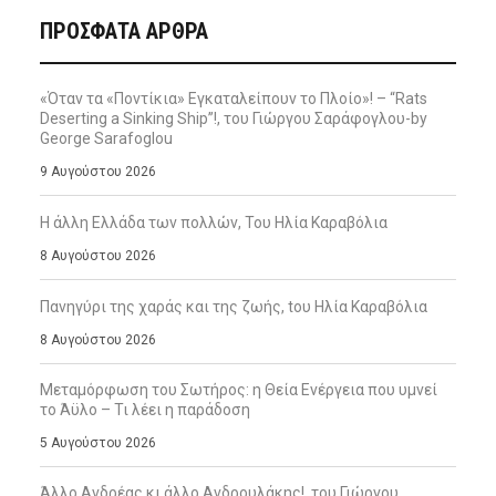
ΠΡΌΣΦΑΤΑ ΆΡΘΡΑ
«Όταν τα «Ποντίκια» Εγκαταλείπουν το Πλοίο»! – “Rats
Deserting a Sinking Ship”!, του Γιώργου Σαράφογλου-by
George Sarafoglou
9 Αυγούστου 2026
Η άλλη Ελλάδα των πολλών, Του Ηλία Καραβόλια
8 Αυγούστου 2026
Πανηγύρι της χαράς και της ζωής, tου Ηλία Καραβόλια
8 Αυγούστου 2026
Μεταμόρφωση του Σωτήρος: η Θεία Ενέργεια που υμνεί
το Άϋλο – Τι λέει η παράδοση
5 Αυγούστου 2026
Άλλο Ανδρέας κι άλλο Ανδρουλάκης!, του Γιώργου