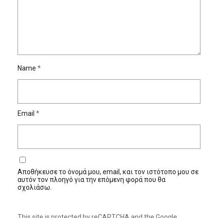
Name
*
Email
*
Αποθήκευσε το όνομά μου, email, και τον ιστότοπο μου σε
αυτόν τον πλοηγό για την επόμενη φορά που θα
σχολιάσω.
This site is protected by reCAPTCHA and the Google