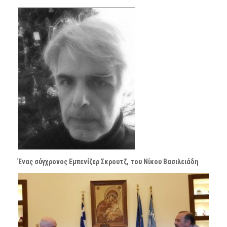
Ένας σύγχρονος Εμπενίζερ Σκρουτζ, του Νίκου Βασιλειάδη