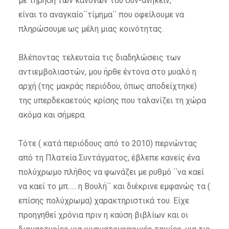
με τήρηση των κανόνων του συν-ανήκειν,
είναι το αναγκαίο΄΄τίμημα΄΄ που οφείλουμε να
πληρώσουμε ως μέλη μιας κοινότητας.
Βλέποντας τελευταία τις διαδηλώσεις των
αντιεμβολιαστών, μου ήρθε έντονα στο μυαλό η
αρχή (της μακράς περιόδου, όπως αποδείχτηκε)
της υπερδεκαετούς κρίσης που ταλανίζει τη χώρα
ακόμα και σήμερα.
Τότε ( κατά περιόδους από το 2010) περνώντας
από τη Πλατεία Συντάγματος, έβλεπε κανείς ένα
πολύχρωμο πλήθος να φωνάζει με ρυθμό ΄΄να καεί
να καεί το μπ….. η Βουλή΄΄ και διέκρινε εμφανώς τα (
επίσης πολύχρωμα) χαρακτηριστικά του. Είχε
προηγηθεί χρόνια πριν η καύση βιβλίων και οι