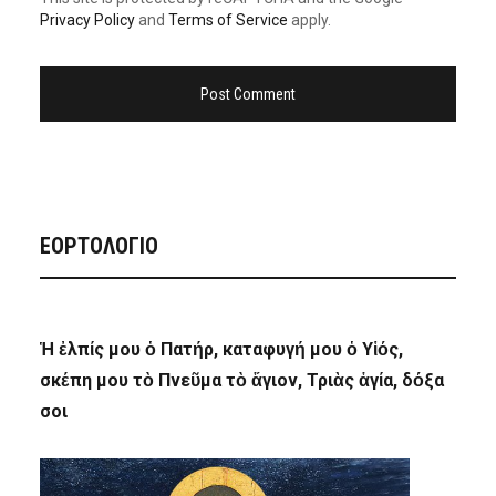
Privacy Policy
and
Terms of Service
apply.
ΕΟΡΤΟΛΟΓΙΟ
Ἡ ἐλπίς μου ὁ Πατήρ, καταφυγή μου ὁ Υἱός,
σκέπη μου τὸ Πνεῦμα τὸ ἅγιον, Τριὰς ἁγία, δόξα
σοι