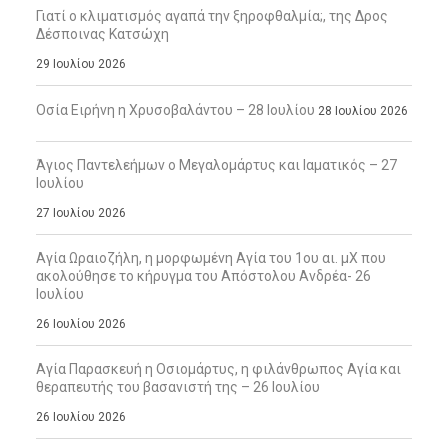
Γιατί ο κλιματισμός αγαπά την ξηροφθαλμία;, της Δρος
Δέσποινας Κατσώχη
29 Ιουλίου 2026
Οσία Ειρήνη η Χρυσοβαλάντου – 28 Ιουλίου
28 Ιουλίου 2026
Άγιος Παντελεήμων ο Μεγαλομάρτυς και Ιαματικός – 27
Ιουλίου
27 Ιουλίου 2026
Αγία Ωραιοζήλη, η μορφωμένη Αγία του 1ου αι. μΧ που
ακολούθησε το κήρυγμα του Απόστολου Ανδρέα- 26
Ιουλίου
26 Ιουλίου 2026
Αγία Παρασκευή η Οσιομάρτυς, η φιλάνθρωπος Αγία και
θεραπευτής του βασανιστή της – 26 Ιουλίου
26 Ιουλίου 2026