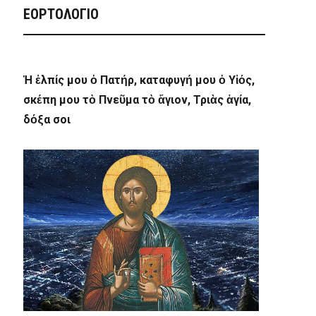
ΕΟΡΤΟΛΟΓΙΟ
Ἡ ἐλπίς μου ὁ Πατήρ, καταφυγή μου ὁ Υἱός,
σκέπη μου τὸ Πνεῦμα τὸ ἅγιον, Τριὰς ἁγία,
δόξα σοι