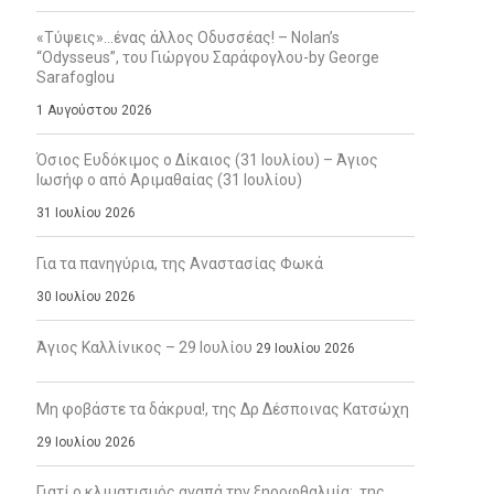
«Τύψεις»…ένας άλλος Οδυσσέας! – Nolan’s
“Odysseus”, του Γιώργου Σαράφογλου-by George
Sarafoglou
1 Αυγούστου 2026
Όσιος Ευδόκιμος ο Δίκαιος (31 Ιουλίου) – Άγιος
Ιωσήφ ο από Αριμαθαίας (31 Ιουλίου)
31 Ιουλίου 2026
Για τα πανηγύρια, της Αναστασίας Φωκά
30 Ιουλίου 2026
Άγιος Καλλίνικος – 29 Ιουλίου
29 Ιουλίου 2026
Μη φοβάστε τα δάκρυα!, της Δρ Δέσποινας Κατσώχη
29 Ιουλίου 2026
Γιατί ο κλιματισμός αγαπά την ξηροφθαλμία;, της