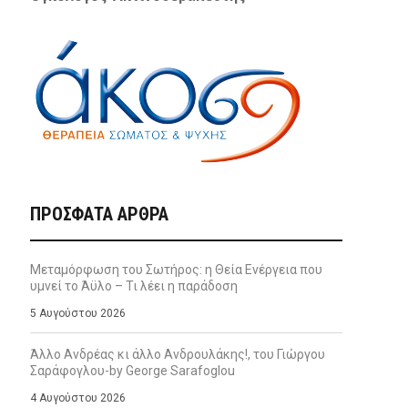
ΠΡΌΣΦΑΤΑ ΆΡΘΡΑ
Μεταμόρφωση του Σωτήρος: η Θεία Ενέργεια που
υμνεί το Άϋλο – Τι λέει η παράδοση
5 Αυγούστου 2026
Άλλο Ανδρέας κι άλλο Ανδρουλάκης!, του Γιώργου
Σαράφογλου-by George Sarafoglou
4 Αυγούστου 2026