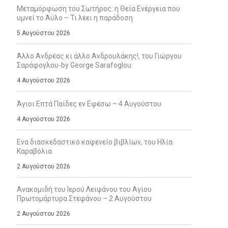
Μεταμόρφωση του Σωτήρος: η Θεία Ενέργεια που
υμνεί το Άϋλο – Τι λέει η παράδοση
5 Αυγούστου 2026
Άλλο Ανδρέας κι άλλο Ανδρουλάκης!, του Γιώργου
Σαράφογλου-by George Sarafoglou
4 Αυγούστου 2026
Άγιοι Επτά Παίδες εν Εφέσω – 4 Αυγούστου
4 Αυγούστου 2026
Ενα διασκεδαστικό καφενείο βιβλίων, του Ηλία
Καραβόλια
2 Αυγούστου 2026
Ανακομιδή του Ιερού Λειψάνου του Αγίου
Πρωτομάρτυρα Στεφάνου – 2 Αυγούστου
2 Αυγούστου 2026