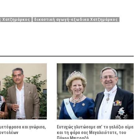
ς Χατζημάρκος
δικαστική αγωγή-εξωδικα Χατζημάρκος
 μετέφρασα και γνώρισα,
Ευτυχώς γλυτώσαμε απ’ το γαλάζιο αίμα
οντολέων
και τη φάρα σας Μεγαλειότατε, του
Πάνου Μπιτσαξή