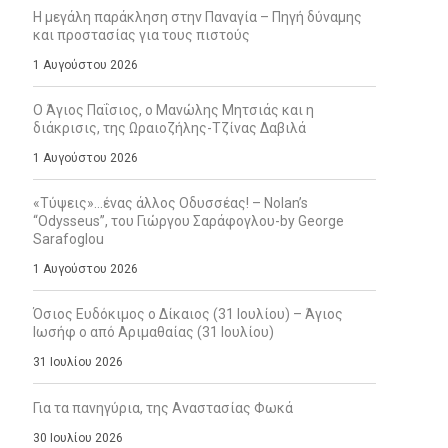
Η μεγάλη παράκληση στην Παναγία – Πηγή δύναμης
και προστασίας για τους πιστούς
1 Αυγούστου 2026
Ο Άγιος Παΐσιος, ο Μανώλης Μητσιάς και η
διάκρισις, της Ωραιοζήλης-Τζίνας Δαβιλά
1 Αυγούστου 2026
«Τύψεις»…ένας άλλος Οδυσσέας! – Nolan’s
“Odysseus”, του Γιώργου Σαράφογλου-by George
Sarafoglou
1 Αυγούστου 2026
Όσιος Ευδόκιμος ο Δίκαιος (31 Ιουλίου) – Άγιος
Ιωσήφ ο από Αριμαθαίας (31 Ιουλίου)
31 Ιουλίου 2026
Για τα πανηγύρια, της Αναστασίας Φωκά
30 Ιουλίου 2026