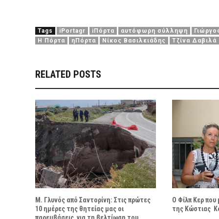
Tags
iPortagr
iΠόρτα
αυτόφωρη σύλληψη
Γιώργο
Η Πόρτα
ηΠόρτα
Νίκος Βασιλειάδης
Τζίνα Δαβιλά
RELATED POSTS
Μ. Γλυνός από Σαντορίνη: Στις πρώτες
Ο Φίλπ Κερ που
10 ημέρες της θητείας μας οι
της Κώστιας Κ
παρεμβάσεις για τη βελτίωση του