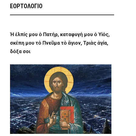
ΕΟΡΤΟΛΟΓΙΟ
Ἡ ἐλπίς μου ὁ Πατήρ, καταφυγή μου ὁ Υἱός,
σκέπη μου τὸ Πνεῦμα τὸ ἅγιον, Τριὰς ἁγία,
δόξα σοι