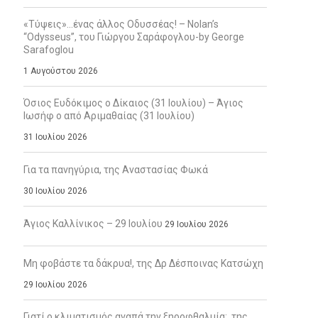
«Τύψεις»…ένας άλλος Οδυσσέας! – Nolan’s
“Odysseus”, του Γιώργου Σαράφογλου-by George
Sarafoglou
1 Αυγούστου 2026
Όσιος Ευδόκιμος ο Δίκαιος (31 Ιουλίου) – Άγιος
Ιωσήφ ο από Αριμαθαίας (31 Ιουλίου)
31 Ιουλίου 2026
Για τα πανηγύρια, της Αναστασίας Φωκά
30 Ιουλίου 2026
Άγιος Καλλίνικος – 29 Ιουλίου
29 Ιουλίου 2026
Μη φοβάστε τα δάκρυα!, της Δρ Δέσποινας Κατσώχη
29 Ιουλίου 2026
Γιατί ο κλιματισμός αγαπά την ξηροφθαλμία;, της