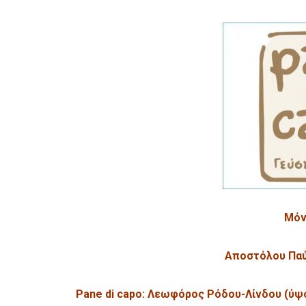
Μόν
Αποστόλου Παύ
Pane di capo: Λεωφόρος Ρόδου-Λίνδου (ύψ