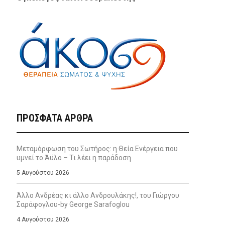
ΠΡΌΣΦΑΤΑ ΆΡΘΡΑ
Μεταμόρφωση του Σωτήρος: η Θεία Ενέργεια που
υμνεί το Άϋλο – Τι λέει η παράδοση
5 Αυγούστου 2026
Άλλο Ανδρέας κι άλλο Ανδρουλάκης!, του Γιώργου
Σαράφογλου-by George Sarafoglou
4 Αυγούστου 2026