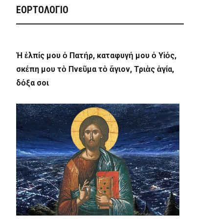
ΕΟΡΤΟΛΟΓΙΟ
Ἡ ἐλπίς μου ὁ Πατήρ, καταφυγή μου ὁ Υἱός,
σκέπη μου τὸ Πνεῦμα τὸ ἅγιον, Τριὰς ἁγία,
δόξα σοι