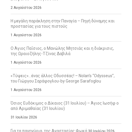
2 Αυγούστου 2026
Η μεγάλη παράκληση στην Παναγία – Πηγή δύναμης και
προστασίας για τους πιστούς
1 Αυγούστου 2026
Ο Άγιος Παΐσιος, ο Μανώλης Μητσιάς και η διάκρισις,
της Ωραιοζήλης-Τζίνας Δαβιλά
1 Αυγούστου 2026
«Τύψεις»…ένας άλλος Οδυσσέας! – Nolan’s “Odysseus”,
του Γιώργου Σαράφογλου-by George Sarafoglou
1 Αυγούστου 2026
Όσιος Ευδόκιμος ο Δίκαιος (31 Ιουλίου) – Άγιος Ιωσήφ ο
από Αριμαθαίας (31 Ιουλίου)
31 Ιουλίου 2026
Για τα πανηγύρια, της Αναστασίας Φωκά
30 Ιουλίου 2026