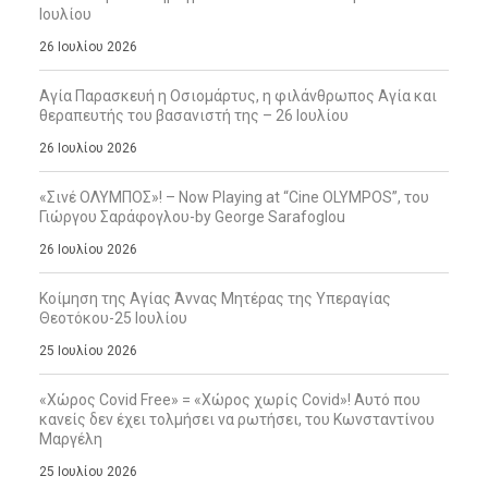
Ιουλίου
26 Ιουλίου 2026
Αγία Παρασκευή η Οσιομάρτυς, η φιλάνθρωπος Αγία και
θεραπευτής του βασανιστή της – 26 Ιουλίου
26 Ιουλίου 2026
«Σινέ ΟΛΥΜΠΟΣ»! – Now Playing at “Cine OLYMPOS”, του
Γιώργου Σαράφογλου-by George Sarafoglou
26 Ιουλίου 2026
Κοίμηση της Αγίας Άννας Μητέρας της Υπεραγίας
Θεοτόκου-25 Ιουλίου
25 Ιουλίου 2026
«Χώρος Covid Free» = «Χώρος χωρίς Covid»! Αυτό που
κανείς δεν έχει τολμήσει να ρωτήσει, του Κωνσταντίνου
Μαργέλη
25 Ιουλίου 2026