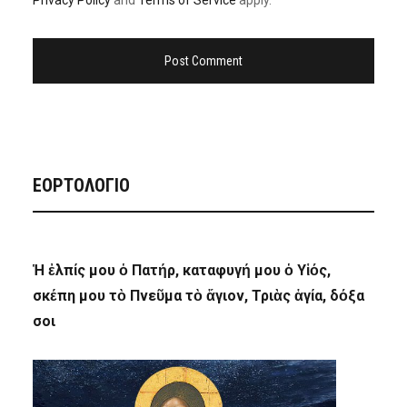
ΕΟΡΤΟΛΟΓΙΟ
Ἡ ἐλπίς μου ὁ Πατήρ, καταφυγή μου ὁ Υἱός,
σκέπη μου τὸ Πνεῦμα τὸ ἅγιον, Τριὰς ἁγία, δόξα
σοι