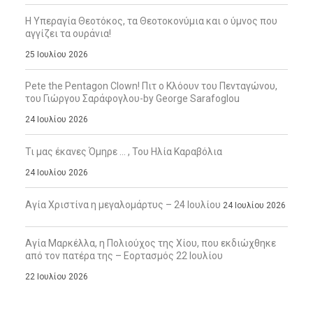
Η Υπεραγία Θεοτόκος, τα Θεοτοκονύμια και ο ύμνος που
αγγίζει τα ουράνια!
25 Ιουλίου 2026
Pete the Pentagon Clown! Πιτ ο Κλόουν του Πενταγώνου,
του Γιώργου Σαράφογλου-by George Sarafoglou
24 Ιουλίου 2026
Τι μας έκανες Όμηρε … , Του Ηλία Καραβόλια
24 Ιουλίου 2026
Αγία Χριστίνα η μεγαλομάρτυς – 24 Ιουλίου
24 Ιουλίου 2026
Αγία Μαρκέλλα, η Πολιούχος της Χίου, που εκδιώχθηκε
από τον πατέρα της – Εορτασμός 22 Ιουλίου
22 Ιουλίου 2026