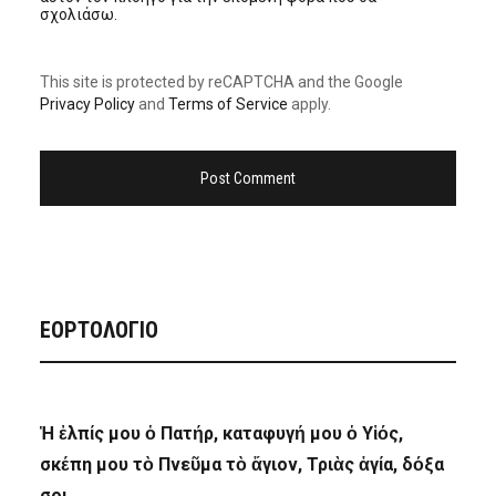
σχολιάσω.
This site is protected by reCAPTCHA and the Google
Privacy Policy
and
Terms of Service
apply.
ΕΟΡΤΟΛΟΓΙΟ
Ἡ ἐλπίς μου ὁ Πατήρ, καταφυγή μου ὁ Υἱός,
σκέπη μου τὸ Πνεῦμα τὸ ἅγιον, Τριὰς ἁγία, δόξα
σοι