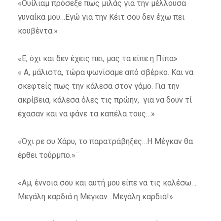
«Ουίλιαμ πρόσεξε πως μιλάς για την μέλλουσα
γυναίκα μου…Εγώ για την Κέιτ σου δεν έχω πει
κουβέντα.»
«Ε, όχι και δεν έχεις πει, μας τα είπε η Πίπα»
« Α, μάλιστα, τώρα ψωνίσαμε από σβέρκο. Και να
σκεφτείς πως την κάλεσα στον γάμο. Για την
ακρίβεια, κάλεσα όλες τις πρώην, για να δουν τί
έχασαν και να φάνε τα καπέλα τους…»
«Όχι ρε συ Χάρυ, το παρατράβηξες…Η Μέγκαν θα
έρθει τούρμπο.»¨
«Αμ, έννοια σου και αυτή μου είπε να τις καλέσω…
Μεγάλη καρδιά η Μέγκαν…Μεγάλη καρδιά!»