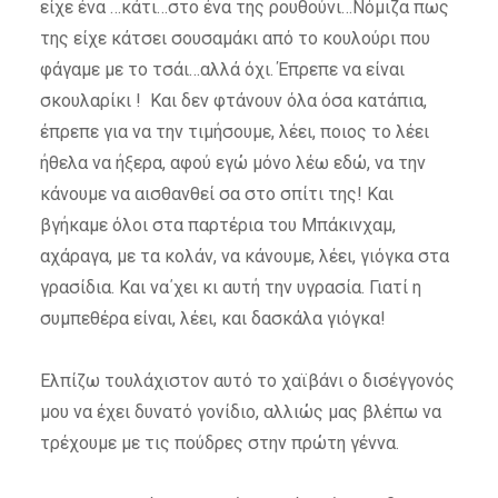
είχε ένα …κάτι…στο ένα της ρουθούνι…Νόμιζα πως
της είχε κάτσει σουσαμάκι από το κουλούρι που
φάγαμε με το τσάι…αλλά όχι. Έπρεπε να είναι
σκουλαρίκι ! Και δεν φτάνουν όλα όσα κατάπια,
έπρεπε για να την τιμήσουμε, λέει, ποιος το λέει
ήθελα να ήξερα, αφού εγώ μόνο λέω εδώ, να την
κάνουμε να αισθανθεί σα στο σπίτι της! Και
βγήκαμε όλοι στα παρτέρια του Μπάκινχαμ,
αχάραγα, με τα κολάν, να κάνουμε, λέει, γιόγκα στα
γρασίδια. Και να΄χει κι αυτή την υγρασία. Γιατί η
συμπεθέρα είναι, λέει, και δασκάλα γιόγκα!
Ελπίζω τουλάχιστον αυτό το χαϊβάνι ο δισέγγονός
μου να έχει δυνατό γονίδιο, αλλιώς μας βλέπω να
τρέχουμε με τις πούδρες στην πρώτη γέννα.