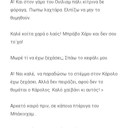
Α! Και στον γάμο του Ουίλιαμ πάλι κίτρινα δε
φόραγα; Πωπω λαχτάρα. Ελπίζω να μην το
θυμηθούν.
Καλέ κοίτα χαρά ο λαός! Μπράβο Χάρυ και δεν σου
το΄χα!
Μωρέ τί να έχω ξεχάσει;;; Σπάω το κεφάλι μου.
Α! Ναι καλέ, να παραδώσω το στέμμα στον Κάρολο
έχω ξεχάσει. Αλλά δεν πειράζει, αφού δεν το
θυμάται ο Κάρολος. Καλό χαϊβάνι κι αυτός! »
Αρκετό καιρό πριν, σε κάποια πτέρυγα του
Μπάκινχαμ…