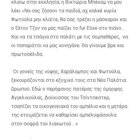
κλαίω στην εκκλησία, η Βικτώρια Μπέκαμ να μου
λέει «Να σας ζήσουν τα παιδιά, αχ καλεέ κυρία
Φωτούλα μην κλαίτε, θα σας τρέξει η μάσκαρα» και
ο Ελτον Τζον να μας παίζει το fur Elise στο πιάνο…
Και να τα τσάγια στο παλάτι με τις συμπεθέρες, να
οι παπαράτσι να μας κυνηγάνε. Θα γίνουμε βρε και
πρωτοσέλιδα.
¨Οι γονείς της νύφης, Χαράλαμπος και Φωτούλα,
ξεκουράζονται στο εξοχικό τους στα Νέα Παλάτια
Ωρωπού. Εδώ ο περήφανος πατέρας της όμορφης
Αγγελικούλας, Δούκισσας του Τσίντσεστερ,
τσαπίζει τα οικογενειακά του αμπέλια και η μητέρα
της ετοιμάζεται να καθαρίσει αμπελοφάσουλα
στον σοφρά του λιακωτού… »