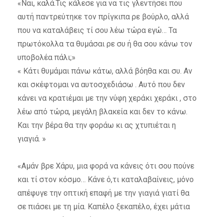
«Ναι, καλά.Τις κάλεσε για να τις γλεντήσει που
αυτή παντρεύτηκε τον πρίγκιπα ρε βούρλο, αλλά
που να καταλάβεις τί σου λέω τώρα εγώ… Τα
πρωτόκολλα τα θυμάσαι ρε συ ή θα σου κάνω τον
υποβολέα πάλι;»
« Κάτι θυμάμαι πάνω κάτω, αλλά βόηθα και συ. Αν
και σκέφτομαι να αυτοσχεδιάσω . Αυτό που δεν
κάνει να κρατιέμαι με την νύφη χεράκι χεράκι , στο
λέω από τώρα, μεγάλη βλακεία και δεν το κάνω.
Και την βέρα θα την φοράω κι ας χτυπιέται η
γιαγιά. »
«Αμάν βρε Χάρυ, μια φορά να κάνεις ότι σου πούνε
και τί στον κόσμο… Κάνε ό,τι καταλαβαίνεις, μόνο
απέφυγε την οπτική επαφή με την γιαγιά γιατί θα
σε πιάσει με τη μία. Καπέλο ξεκαπέλο, έχει μάτια