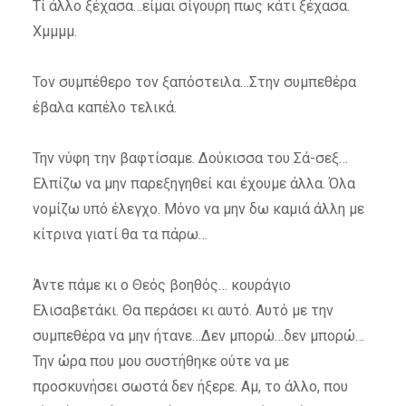
Τί άλλο ξέχασα…είμαι σίγουρη πως κάτι ξέχασα.
Χμμμμ.
Τον συμπέθερο τον ξαπόστειλα…Στην συμπεθέρα
έβαλα καπέλο τελικά.
Την νύφη την βαφτίσαμε. Δούκισσα του Σά-σεξ…
Ελπίζω να μην παρεξηγηθεί και έχουμε άλλα. Όλα
νομίζω υπό έλεγχο. Μόνο να μην δω καμιά άλλη με
κίτρινα γιατί θα τα πάρω…
Άντε πάμε κι ο Θεός βοηθός… κουράγιο
Ελισαβετάκι. Θα περάσει κι αυτό. Αυτό με την
συμπεθέρα να μην ήτανε…Δεν μπορώ…δεν μπορώ…
Την ώρα που μου συστήθηκε ούτε να με
προσκυνήσει σωστά δεν ήξερε. Αμ, το άλλο, που