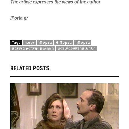
The article expresses
the views of the author
iPorta.gr
Tags
iπορτ
iΠόρτα
Η Πόρτα
ηΠόρτα
ματίνα ράπτη- μιλήλη
ματίναράπτημιλήλη
RELATED POSTS