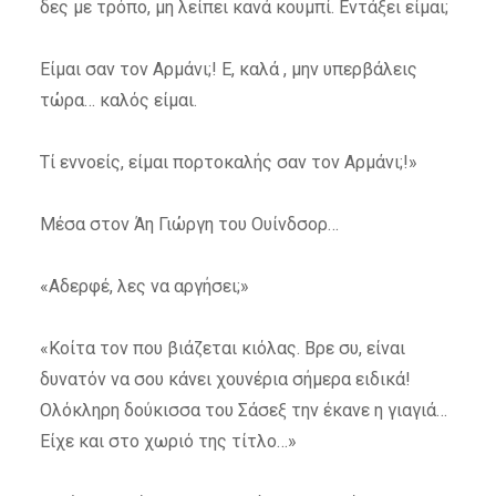
δες με τρόπο, μη λείπει κανά κουμπί. Εντάξει είμαι;
Είμαι σαν τον Αρμάνι;! Ε, καλά , μην υπερβάλεις
τώρα… καλός είμαι.
Τί εννοείς, είμαι πορτοκαλής σαν τον Αρμάνι;!»
Μέσα στον Άη Γιώργη του Ουίνδσορ…
«Αδερφέ, λες να αργήσει;»
«Κοίτα τον που βιάζεται κιόλας. Βρε συ, είναι
δυνατόν να σου κάνει χουνέρια σήμερα ειδικά!
Ολόκληρη δούκισσα του Σάσεξ την έκανε η γιαγιά…
Είχε και στο χωριό της τίτλο…»