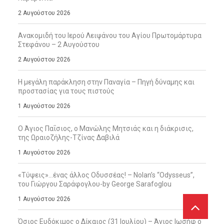
2 Αυγούστου 2026
Ανακομιδή του Ιερού Λειψάνου του Αγίου Πρωτομάρτυρα
Στεφάνου – 2 Αυγούστου
2 Αυγούστου 2026
Η μεγάλη παράκληση στην Παναγία – Πηγή δύναμης και
προστασίας για τους πιστούς
1 Αυγούστου 2026
Ο Άγιος Παΐσιος, ο Μανώλης Μητσιάς και η διάκρισις,
της Ωραιοζήλης-Τζίνας Δαβιλά
1 Αυγούστου 2026
«Τύψεις»…ένας άλλος Οδυσσέας! – Nolan’s “Odysseus”,
του Γιώργου Σαράφογλου-by George Sarafoglou
1 Αυγούστου 2026
Όσιος Ευδόκιμος ο Δίκαιος (31 Ιουλίου) – Άγιος Ιωσήφ ο