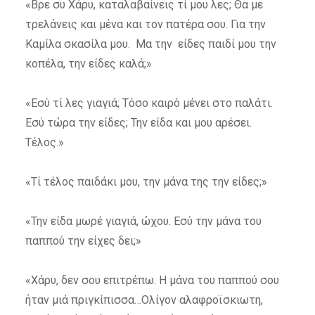
«Βρε συ Χάρυ, καταλαβαίνεις τί μου λες; Θα με
τρελάνεις και μένα και τον πατέρα σου. Για την
Καμίλα σκασίλα μου. Μα την είδες παιδί μου την
κοπέλα, την είδες καλά;»
«Εσύ τί λες γιαγιά; Τόσο καιρό μένει στο παλάτι.
Εσύ τώρα την είδες; Την είδα και μου αρέσει.
Τέλος.»
«Τί τέλος παιδάκι μου, την μάνα της την είδες;»
«Την είδα μωρέ γιαγιά, ώχου. Εσύ την μάνα του
παππού την είχες δει;»
«Χάρυ, δεν σου επιτρέπω. Η μάνα του παππού σου
ήταν μιά πριγκίπισσα…Ολίγον αλαφροϊσκιωτη,