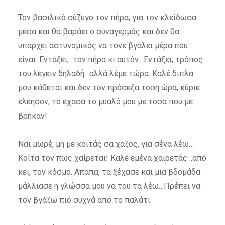
Τον βασιλικό σύζυγο τον πήρα, για τον κλείδωσα
μέσα και θα βαράει ο συναγερμός και δεν θα
υπάρχει αστυνομικός να τονε βγάλει μέρα που
είναι. Εντάξει, τον πήρα κι αυτόν…Εντάξει, τρόπος
του λέγειν δηλαδή…αλλά λέμε τώρα. Καλέ δίπλα
μου κάθεται και δεν τον πρόσεξα τόση ώρα, κύριε
ελέησον, το έχασα το μυαλό μου με τόσα που με
βρήκαν!
Ναι μωρέ, μη με κοιτάς σα χαζός, για σένα λέω…
Κοίτα τον πως χαίρεται! Καλέ εμένα χαιρετάς…από
κει, τον κόσμο. Απαπα, τα ξέχασε και μια βδομάδα
μάλλιασε η γλώσσα μου να του τα λέω…Πρέπει να
τον βγάζω πιό συχνά από το παλάτι.