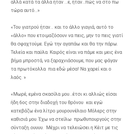
αλλά κατά τα άλλα ήταν …ε, ήταν…πώς να στο πω
τώρα αυτό…»
«Του γιατρού ήταν… και το άλλο γιαγιά, αυτό το
«άλλο» που ετοιμαζόσουν να πεις, μην το πεις γιατί
θα σφαχτούμε. Εγώ την αγαπάω και θα την πάρω.
Τελεία και παύλα. Καιρός είναι να πάμε και μεις ένα
βήμα μπροστά, να ξαραχνιάσουμε, που μας φάγαν
τα πρωτόκολλα πια εδώ μέσα! Να χαρεί και ο
λαός. »
«Μωρέ, εμένα σκασίλα μου…έτσι κι αλλιώς είσαι
ήδη 6
ος
στην διαδοχή του θρόνου και εγώ
κατεβάζω ένα λίτρο μουρουνέλαιο Μόλερς στην
καθισιά μου. Έχω να στείλω πρωθυπουργούς στην
σύνταξη..ουυυυ. Μέχρι να τελειώσει η Κέιτ με τις