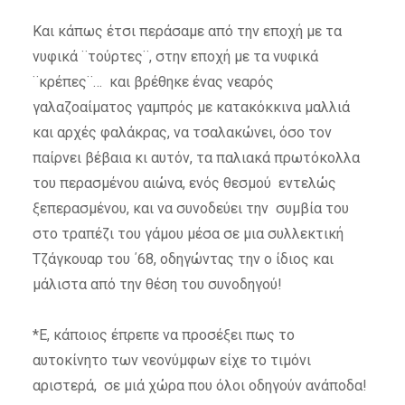
Και κάπως έτσι περάσαμε από την εποχή με τα
νυφικά ¨τούρτες¨, στην εποχή με τα νυφικά
¨κρέπες¨… και βρέθηκε ένας νεαρός
γαλαζοαίματος γαμπρός με κατακόκκινα μαλλιά
και αρχές φαλάκρας, να τσαλακώνει, όσο τον
παίρνει βέβαια κι αυτόν, τα παλιακά πρωτόκολλα
του περασμένου αιώνα, ενός θεσμού εντελώς
ξεπερασμένου, και να συνοδεύει την συμβία του
στο τραπέζι του γάμου μέσα σε μια συλλεκτική
Τζάγκουαρ του ΄68, οδηγώντας την ο ίδιος και
μάλιστα από την θέση του συνοδηγού!
*Ε, κάποιος έπρεπε να προσέξει πως το
αυτοκίνητο των νεονύμφων είχε το τιμόνι
αριστερά, σε μιά χώρα που όλοι οδηγούν ανάποδα!