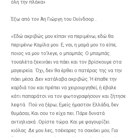
όλη την πλάκα»
Έξω από τον Άη Γιώργη του Ουίνδσορ…
«Εδώ ακριβώς μου είπαν να περιμένω, εδώ θα
περιμένω Καμίλα μου. Ε, ναι, η μαμά μου το είπε,
ποιος να μου το’λεγε, ο μπαμπάς. Ο μπαμπάς
τουαλέτα ξεκινάει να πάει και τον βρίσκουμε στα
μαγειρεία. Όχι, δεν θα έρθει ο πατέρας της να την
πάει μέσα. Δεν κατάλαβα ακριβώς. Ή έπαθε την
καρδιά του και πρέπει να χειρουργηθεί, ή έβαλε
κάτι παπαράτσι να τον φωτογραφήσουν και ζήτησε
λεφτά. Πού να ξέρω; Εμείς ήμασταν Ελλάδα, δεν
θυμάσαι; Και σου το είχα πει. Πάρε δυνατά
αντιηλιακά…Ορίστε τώρα. Και με φαγουρίζει
κιόλας. Δε μου λες, τσέκαρες το σακάκι μου; Για