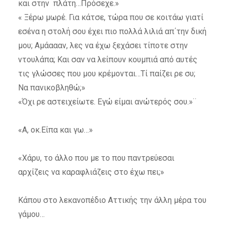
και στην πλάτη…Πρόσεχε.»
« Ξέρω μωρέ. Για κάτσε, τώρα που σε κοιτάω γιατί
εσένα η στολή σου έχει πιο πολλά λιλιά απ΄την δική
μου; Αμάαααν, λες να έχω ξεχάσει τίποτε στην
ντουλάπα; Και σαν να λείπουν κουμπιά από αυτές
τις γλώσσες που μου κρέμονται…Τί παίζει ρε συ;
Να πανικοβληθώ;»
«Όχι ρε αστειχείωτε. Εγώ είμαι ανώτερός σου.»¨
«Α, οκ.Είπα και γω…»
«Χάρυ, το άλλο που με το που παντρεύεσαι
αρχίζεις να καραφλιάζεις στο έχω πει;»
Κάπου στο λεκανοπέδιο Αττικής την άλλη μέρα του
γάμου…