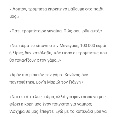
« Λοιπόν, τρομπέτα έπρεπε να μάθουμε στο παιδί
μας.»
«Γιατί τρομπέτα ρε γυναίκα; Πώς σου ΄ρθε αυτό;»
«Να, τώρα το είπανε στην Μενεγάκη, 103.000 ευρώ
ή λίρες, δεν κατάλαβε, κόστισαν οι τρομπέτες που
θα παιανίζουν στον γάμο…»
«Άμάν πια μ΄αυτόν τον γάμο…Κανένας δεν
παντρεύτηκε, μον΄η Μαριώ τον Γιάννη.»
«Ναι αυτά τα λες, τώρα, αλλά για φαντάσου να μας
φέρει η κόρη μας έναν πρίγκιπα για γαμπρό;
‘Ασχημα θα μας έπεφτε; Εγώ με το καπελάκι μου να