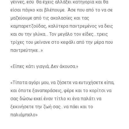
γέννες, εσύ θα έχεις αλλάξει κατηγορία και θα
είσαι πάγκο και βλέπουμε. Άσε που από το να σε
μαζεύουμε από τις ακολασίες και τας
καμπαρετζούδας, καλύτερα παντρεμένος να δεις
και συ την γλύκα… Τον μεγάλο τον είδες…τρεις
τρίχες του μείνανε στο κεφάλι από την μέρα που
παντρεύτηκε…»
«Είπες κάτι γιαγιά; Δεν άκουσα.»
«Τίποτα αγόρι μου, να ζήσετε να ευτυχήσετε είπα,
και όποτε ξαναπεράσεις, φέρε και το κορίτσι να
σας δώσω εκεί έναν τίτλο κι ένα παλάτι να
ξεκινήσετε την ζωή σας…να πάει και το
παλιάμπελο»