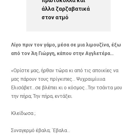
πρωτόκολλα και
άλλα ζαρζαβατικά
στον ατμό
Λίγο πριν τον γάμο, μέσα σε μια λιμουζίνα, έξω
από τον Άη Γιώργη, κάπου στην Αγγλετέρα…
«Ορίστε μας, ήρθαν τώρα κι από τις αποικίες να
μας πάρουν τους πρίγκιπες… Ψυχραιμίιιιια
Ελισάβετ…σε βλέπει κι ο κόσμος…Την τσάντα μου
την πήρα; Την πήρα, εντάξει.
Κλείδωσα ;
Συναγερμό έβαλα; ΄Εβαλα…