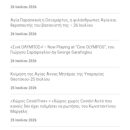
26 Ιουλίου 2026
Αγία Παρασκευή η Οσιομάρτυς, η φιλάνθρωπος Αγία και
θεραπευτής του βασανιστή της – 26 Ιουλίου
26 Ιουλίου 2026
«Σινέ ΟΛΥΜΠΟΣ»! – Now Playing at “Cine OLYMPOS”, του
Γιώργου Σαράφογλου-by George Sarafoglou
26 Ιουλίου 2026
Κοίμηση της Αγίας Άννας Μητέρας της Υπεραγίας
Θεοτόκου-25 Ιουλίου
25 Ιουλίου 2026
«Χώρος Covid Free» = «Χώρος χωρίς Covid»! Αυτό που
κανείς δεν έχει τολμήσει να ρωτήσει, του Κωνσταντίνου
Μαργέλη
25 Ιουλίου 2026