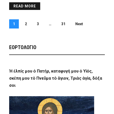
READ MORE
1
2
3
…
31
Next
ΕΟΡΤΟΛΟΓΙΟ
Ἡ ἐλπίς μου ὁ Πατήρ, καταφυγή μου ὁ Υἱός,
σκέπη μου τὸ Πνεῦμα τὸ ἅγιον, Τριὰς ἁγία, δόξα
σοι