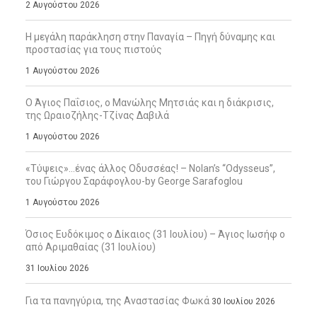
2 Αυγούστου 2026
Η μεγάλη παράκληση στην Παναγία – Πηγή δύναμης και
προστασίας για τους πιστούς
1 Αυγούστου 2026
Ο Άγιος Παΐσιος, ο Μανώλης Μητσιάς και η διάκρισις,
της Ωραιοζήλης-Τζίνας Δαβιλά
1 Αυγούστου 2026
«Τύψεις»…ένας άλλος Οδυσσέας! – Nolan’s “Odysseus”,
του Γιώργου Σαράφογλου-by George Sarafoglou
1 Αυγούστου 2026
Όσιος Ευδόκιμος ο Δίκαιος (31 Ιουλίου) – Άγιος Ιωσήφ ο
από Αριμαθαίας (31 Ιουλίου)
31 Ιουλίου 2026
Για τα πανηγύρια, της Αναστασίας Φωκά
30 Ιουλίου 2026