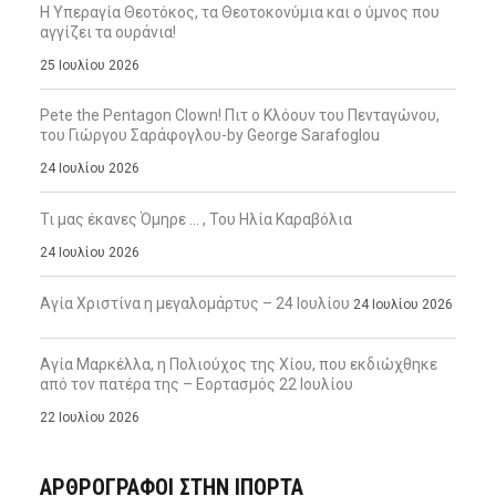
Η Υπεραγία Θεοτόκος, τα Θεοτοκονύμια και ο ύμνος που
αγγίζει τα ουράνια!
25 Ιουλίου 2026
Pete the Pentagon Clown! Πιτ ο Κλόουν του Πενταγώνου,
του Γιώργου Σαράφογλου-by George Sarafoglou
24 Ιουλίου 2026
Τι μας έκανες Όμηρε … , Του Ηλία Καραβόλια
24 Ιουλίου 2026
Αγία Χριστίνα η μεγαλομάρτυς – 24 Ιουλίου
24 Ιουλίου 2026
Αγία Μαρκέλλα, η Πολιούχος της Χίου, που εκδιώχθηκε
από τον πατέρα της – Εορτασμός 22 Ιουλίου
22 Ιουλίου 2026
ΑΡΘΡΟΓΡΑΦΟΙ ΣΤΗΝ IΠΟΡΤΑ