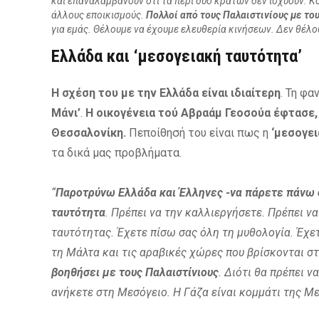
και επαναλαμβάνουν ότι τα περί δύο κρατών δεν ισχύουν. Κουβ
άλλους εποικισμούς.
Πολλοί από τους Παλαιστινίους με του
για εμάς. Θέλουμε να έχουμε ελευθερία κινήσεων. Δεν θέλο
Ελλάδα και ‘μεσογειακή ταυτότητα’
Η σχέση του με την Ελλάδα είναι ιδιαίτερη
. Τη φ
Μάνι’
.
Η οικογένεια τού Αβραάμ Γεοσούα έφτασε,
Θεσσαλονίκη.
Πεποίθησή του είναι πως η
‘μεσογει
τα δικά μας προβλήματα.
“
Παροτρύνω Ελλάδα και Έλληνες -να πάρετε πάνω σ
ταυτότητα
. Πρέπει να την καλλιεργήσετε. Πρέπει να
ταυτότητας. Έχετε πίσω σας όλη τη μυθολογία. Έχετε
τη Μάλτα και τις αραβικές χώρες που βρίσκονται στ
βοηθήσει με τους Παλαιστίνιους
. Διότι θα πρέπει ν
ανήκετε στη Μεσόγειο. Η Γάζα είναι κομμάτι της Με