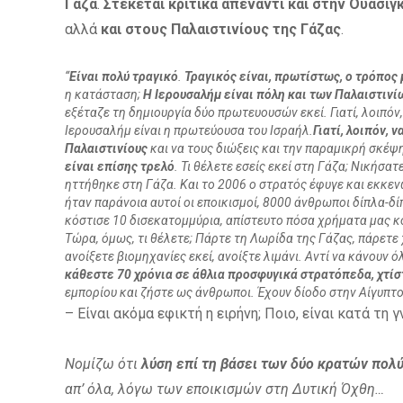
Γάζα
.
Στέκεται
κριτικά
απέναντι και στην Ουάσιγ
αλλά
και στους Παλαιστινίους της Γάζας
.
“
Είναι πολύ τραγικό
.
Τραγικός είναι, πρωτίστως, ο τρόπος
η κατάσταση;
Η Ιερουσαλήμ είναι πόλη και των Παλαιστινί
εξέταζε τη δημιουργία δύο πρωτευουσών εκεί. Γιατί, λοιπόν,
Ιερουσαλήμ είναι η πρωτεύουσα του Ισραήλ.
Γιατί, λοιπόν, 
Παλαιστινίους
και να τους διώξεις και την παραμικρή σκέψη
είναι επίσης τρελό
. Τι θέλετε εσείς εκεί στη Γάζα; Νικήσα
ηττήθηκε στη Γάζα. Και το 2006 ο στρατός έφυγε και εκκενώ
ήταν παράνοια αυτοί οι εποικισμοί, 8000 άνθρωποι δίπλα-
κόστισε 10 δισεκατομμύρια, απίστευτο πόσα χρήματα μας κό
Τώρα, όμως, τι θέλετε; Πάρτε τη Λωρίδα της Γάζας, πάρετε
ανοίξετε βιομηχανίες εκεί, ανοίξτε λιμάνι. Αντί να κάνουν 
κάθεστε 70 χρόνια σε άθλια προσφυγικά στρατόπεδα, χτίστ
εμπορίου και ζήστε ως άνθρωποι. Έχουν δίοδο στην Αίγυπτο α
– Είναι ακόμα εφικτή η ειρήνη; Ποιο, είναι κατά τη 
Νομίζω ότι
λύση επί τη βάσει των δύο κρατών πολύ
απ’ όλα, λόγω των εποικισμών στη Δυτική Όχθη…