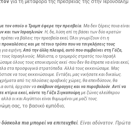
κτον
για τη μεταφορά της πρεσβείας της στην Ιερουσαλήμ
 με τον οποίο ο Τραμπ έφερε την πρεσβεία
. Μα δεν ξέρεις ποια είναι
ων και των Ισραηλινών
. Η, δε, λύση επί τη βάσει των δύο κρατών
 πρέπει να βάλεις την πρεσβεία εκεί; Όλοι γνωρίζουν ότι η
να προκαλέσεις και με τέτοιο τρόπο που να τσιγκλήσεις τους
 για ειρήνη;
Από την άλλη πλευρά, αυτό που συμβαίνει στη Γάζα,
τε τους Ισραηλινούς. Μάλιστα, ο τρομερός στρατός του Ισραήλ
σαμε όλους τους εποικισμούς εκεί -που δεν θα έπρεπε να είναι εκεί,
δίπλα στα προσφυγικά στρατόπεδα. Αλλά τους εκκενώσαμε. Μας
στισε να τους εκκενώσουμε. Εντάξει, μας νικήσατε και δικαίως.
 χρήματα από τις πλούσιες αραβικές χώρες, θα επενδύσουν, θα
όλα αυτά, άρχισαν να
σκάβουν σήραγγες και να πυροβολούν
.
Αντί να
ε κτίρια εκεί, κάντε τη Γάζα Σιγκαπούρη
με ζώνες ελεύθερου
λλά οι και Αιγύπτιοι είναι θυμωμένοι με μαζί τους.
γνώμη σας, το βασικό εμπόδιο;
 δύσκολα πια μπορεί να επιτευχθεί
. Είναι αδύνατον. Πρώτα