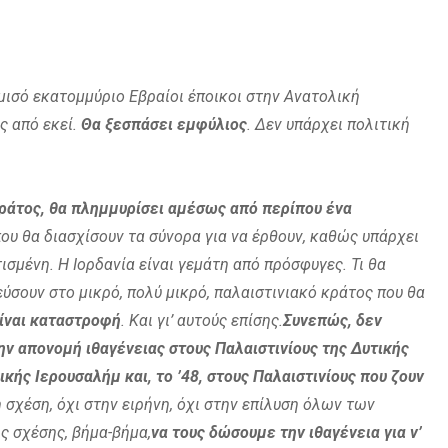
υ μισό εκατομμύριο Εβραίοι έποικοι στην Ανατολική
ς από εκεί.
Θα ξεσπάσει εμφύλιος
. Δεν υπάρχει πολιτική
κράτος, θα πλημμυρίσει αμέσως από περίπου ένα
που θα διασχίσουν τα σύνορα για να έρθουν, καθώς υπάρχει
ισμένη. Η Ιορδανία είναι γεμάτη από πρόσφυγες. Τι θα
ύσουν στο μικρό, πολύ μικρό, παλαιστινιακό κράτος που θα
είναι καταστροφή
. Και γι’ αυτούς επίσης.
Συνεπώς, δεν
ην απονομή ιθαγένειας στους Παλαιστινίους της Δυτικής
κής Ιερουσαλήμ και, το ’48, στους Παλαιστινίους που ζουν
 σχέση, όχι στην ειρήνη, όχι στην επίλυση όλων των
ς σχέσης, βήμα-βήμα,
να τους δώσουμε την ιθαγένεια για ν’