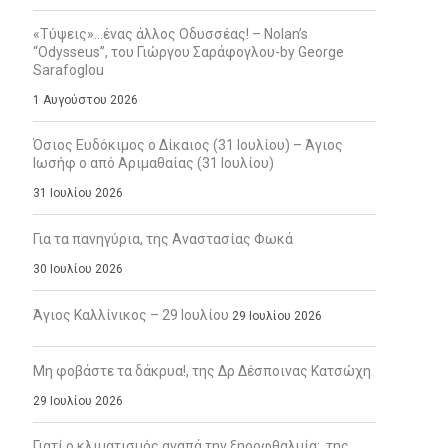
«Τύψεις»…ένας άλλος Οδυσσέας! – Nolan’s
“Odysseus”, του Γιώργου Σαράφογλου-by George
Sarafoglou
1 Αυγούστου 2026
Όσιος Ευδόκιμος ο Δίκαιος (31 Ιουλίου) – Άγιος
Ιωσήφ ο από Αριμαθαίας (31 Ιουλίου)
31 Ιουλίου 2026
Για τα πανηγύρια, της Αναστασίας Φωκά
30 Ιουλίου 2026
Άγιος Καλλίνικος – 29 Ιουλίου
29 Ιουλίου 2026
Μη φοβάστε τα δάκρυα!, της Δρ Δέσποινας Κατσώχη
29 Ιουλίου 2026
Γιατί ο κλιματισμός αγαπά την ξηροφθαλμία;, της