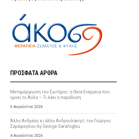
ΠΡΌΣΦΑΤΑ ΆΡΘΡΑ
Μεταμόρφωση του Σωτήρος: η Θεία Ενέργεια που
υμνεί το Άϋλο – Τι λέει η παράδοση
5 Αυγούστου 2026
Άλλο Ανδρέας κι άλλο Ανδρουλάκης!, του Γιώργου
Σαράφογλου-by George Sarafoglou
4 Αυγούστου 2026