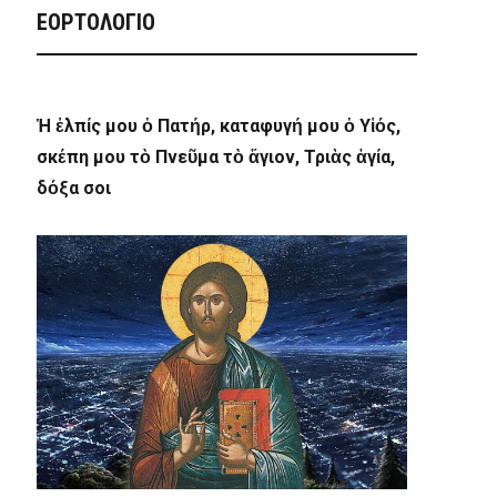
ΕΟΡΤΟΛΟΓΙΟ
Ἡ ἐλπίς μου ὁ Πατήρ, καταφυγή μου ὁ Υἱός,
σκέπη μου τὸ Πνεῦμα τὸ ἅγιον, Τριὰς ἁγία,
δόξα σοι