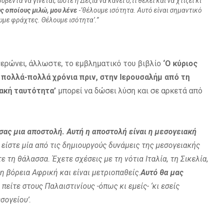
έντα να γίνεται, ώστε η Δεξιά να κάνει ό,τι θέλει και να χτίζει κι
ς οποίους μιλώ, μου λένε
-‘θέλουμε ισότητα. Αυτό είναι σημαντικό
υμε φράχτες. Θέλουμε ισότητα’.”
ανερώνει, άλλωστε, το εμβληματικό του βιβλίο
‘Ο κύριος
 πολλά-πολλά χρόνια πριν, στην Ιερουσαλήμ από τη
ακή ταυτότητα’
μπορεί να δώσει λύση και σε αρκετά από
ας μια αποστολή. Αυτή η αποστολή είναι η μεσογειακή
 είστε μία από τις δημιουργούς δυνάμεις της μεσογειακής
 τη θάλασσα. Έχετε σχέσεις με τη νότια Ιταλία, τη Σικελία,
η βόρεια Αφρική και είναι μετριοπαθείς.
Αυτό θα μας
α πείτε στους Παλαιστινίους -όπως κι εμείς- ‘κι εσείς
σογείου’.