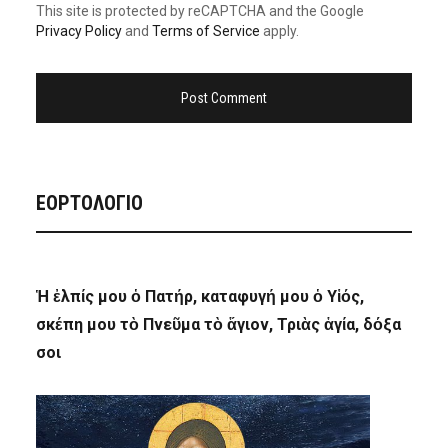
This site is protected by reCAPTCHA and the Google
Privacy Policy
and
Terms of Service
apply.
ΕΟΡΤΟΛΟΓΙΟ
Ἡ ἐλπίς μου ὁ Πατήρ, καταφυγή μου ὁ Υἱός,
σκέπη μου τὸ Πνεῦμα τὸ ἅγιον, Τριὰς ἁγία, δόξα
σοι