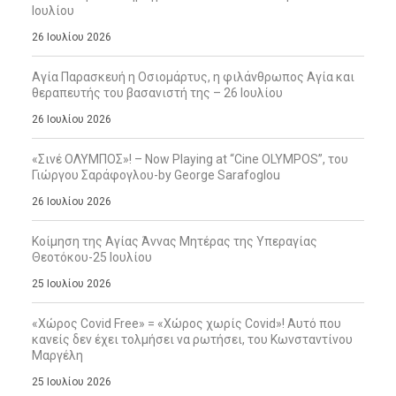
Ιουλίου
26 Ιουλίου 2026
Αγία Παρασκευή η Οσιομάρτυς, η φιλάνθρωπος Αγία και
θεραπευτής του βασανιστή της – 26 Ιουλίου
26 Ιουλίου 2026
«Σινέ ΟΛΥΜΠΟΣ»! – Now Playing at “Cine OLYMPOS”, του
Γιώργου Σαράφογλου-by George Sarafoglou
26 Ιουλίου 2026
Κοίμηση της Αγίας Άννας Μητέρας της Υπεραγίας
Θεοτόκου-25 Ιουλίου
25 Ιουλίου 2026
«Χώρος Covid Free» = «Χώρος χωρίς Covid»! Αυτό που
κανείς δεν έχει τολμήσει να ρωτήσει, του Κωνσταντίνου
Μαργέλη
25 Ιουλίου 2026