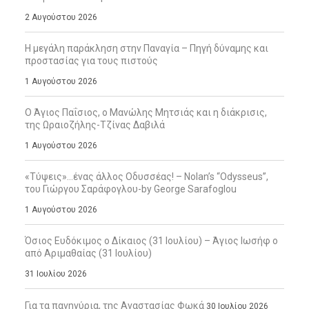
2 Αυγούστου 2026
Η μεγάλη παράκληση στην Παναγία – Πηγή δύναμης και
προστασίας για τους πιστούς
1 Αυγούστου 2026
Ο Άγιος Παΐσιος, ο Μανώλης Μητσιάς και η διάκρισις,
της Ωραιοζήλης-Τζίνας Δαβιλά
1 Αυγούστου 2026
«Τύψεις»…ένας άλλος Οδυσσέας! – Nolan’s “Odysseus”,
του Γιώργου Σαράφογλου-by George Sarafoglou
1 Αυγούστου 2026
Όσιος Ευδόκιμος ο Δίκαιος (31 Ιουλίου) – Άγιος Ιωσήφ ο
από Αριμαθαίας (31 Ιουλίου)
31 Ιουλίου 2026
Για τα πανηγύρια, της Αναστασίας Φωκά
30 Ιουλίου 2026