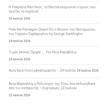
Η Υπεραγία Θεοτόκος, τα Θεοτοκονύμια και ο ύμνος που
αγγίζει τα ουράνια!
25 Ιουλίου 2026
Pete the Pentagon Clown! Πιτ ο Κλόουν του Πενταγώνου,
του Γιώργου Σαράφογλου-by George Sarafoglou
24 Ιουλίου 2026
Τι μας έκανες Όμηρε … , Του Ηλία Καραβόλια
24 Ιουλίου 2026
Αγία Χριστίνα η μεγαλομάρτυς – 24 Ιουλίου
24 Ιουλίου 2026
Αγία Μαρκέλλα, η Πολιούχος της Χίου, που εκδιώχθηκε
από τον πατέρα της – Εορτασμός 22 Ιουλίου
22 Ιουλίου 2026