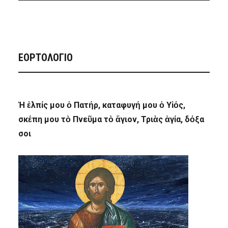
ΕΟΡΤΟΛΟΓΙΟ
Ἡ ἐλπίς μου ὁ Πατήρ, καταφυγή μου ὁ Υἱός,
σκέπη μου τὸ Πνεῦμα τὸ ἅγιον, Τριὰς ἁγία, δόξα
σοι