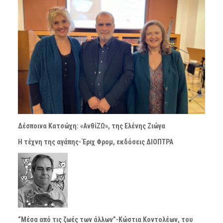
Δέσποινα Κατσώχη: «ΑνθίΖΩ», της Ελένης Ζιώγα
Η τέχνη της αγάπης- Έριχ Φρομ, εκδόσεις ΔΙΟΠΤΡΑ
“Μέσα από τις ζωές των άλλων”-Κώστια Κοντολέων, του