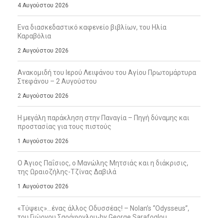
4 Αυγούστου 2026
Ενα διασκεδαστικό καφενείο βιβλίων, του Ηλία
Καραβόλια
2 Αυγούστου 2026
Ανακομιδή του Ιερού Λειψάνου του Αγίου Πρωτομάρτυρα
Στεφάνου – 2 Αυγούστου
2 Αυγούστου 2026
Η μεγάλη παράκληση στην Παναγία – Πηγή δύναμης και
προστασίας για τους πιστούς
1 Αυγούστου 2026
Ο Άγιος Παΐσιος, ο Μανώλης Μητσιάς και η διάκρισις,
της Ωραιοζήλης-Τζίνας Δαβιλά
1 Αυγούστου 2026
«Τύψεις»…ένας άλλος Οδυσσέας! – Nolan’s “Odysseus”,
του Γιώργου Σαράφογλου-by George Sarafoglou