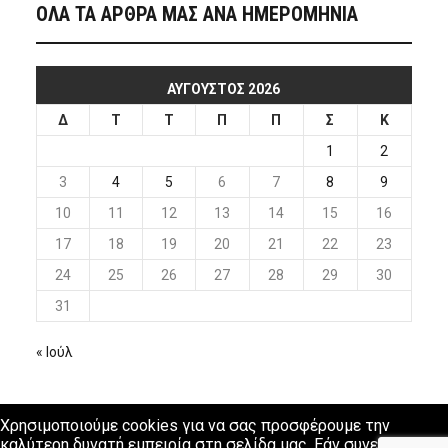
ΟΛΑ ΤΑ ΑΡΘΡΑ ΜΑΣ ΑΝΑ ΗΜΕΡΟΜΗΝΙΑ
ΑΎΓΟΥΣΤΟΣ 2026
Δ
Τ
Τ
Π
Π
Σ
Κ
1
2
3
4
5
6
7
8
9
10
11
12
13
14
15
16
17
18
19
20
21
22
23
24
25
26
27
28
29
30
31
« Ιούλ
Χρησιμοποιούμε cookies για να σας προσφέρουμε την
καλύτερη δυνατή εμπειρία στη σελίδα μας. Εάν συνεχίσετε να