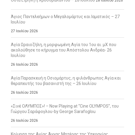
Οσία Ειρήνη η Χρυσοβαλάντου – 28 Ιουλίου
28 Ιουλίου 2026
Άγιος Παντελεήμων ο Μεγαλομάρτυς και Ιαματικός – 27
Ιουλίου
27 Ιουλίου 2026
Αγία Ωραιοζήλη, η μορφωμένη Αγία του 1ου αι. μΧ που
ακολούθησε το κήρυγμα του Απόστολου Ανδρέα- 26
Ιουλίου
26 Ιουλίου 2026
Αγία Παρασκευή η Οσιομάρτυς, η φιλάνθρωπος Αγία και
θεραπευτής του βασανιστή της – 26 Ιουλίου
26 Ιουλίου 2026
«Σινέ ΟΛΥΜΠΟΣ»! – Now Playing at “Cine OLYMPOS”, του
Γιώργου Σαράφογλου-by George Sarafoglou
26 Ιουλίου 2026
Κοίμηση της Αγίας Άννας Μητέρας της Υπεραγίας