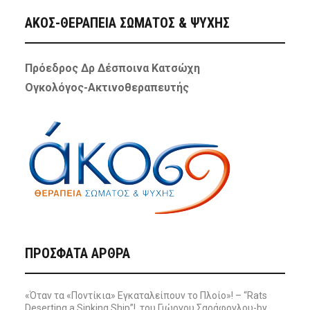
ΑΚΟΣ-ΘΕΡΑΠΕΙΑ ΣΩΜΑΤΟΣ & ΨΥΧΗΣ
Πρόεδρος Δρ Δέσποινα Κατσώχη
Ογκολόγος-Ακτινοθεραπευτής
ΠΡΌΣΦΑΤΑ ΆΡΘΡΑ
«Όταν τα «Ποντίκια» Εγκαταλείπουν το Πλοίο»! – “Rats
Deserting a Sinking Ship”!, του Γιώργου Σαράφογλου-by