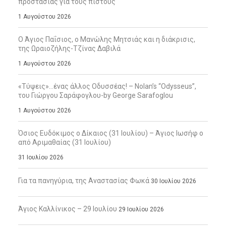
προστασίας για τους πιστούς
1 Αυγούστου 2026
Ο Άγιος Παΐσιος, ο Μανώλης Μητσιάς και η διάκρισις,
της Ωραιοζήλης-Τζίνας Δαβιλά
1 Αυγούστου 2026
«Τύψεις»…ένας άλλος Οδυσσέας! – Nolan’s “Odysseus”,
του Γιώργου Σαράφογλου-by George Sarafoglou
1 Αυγούστου 2026
Όσιος Ευδόκιμος ο Δίκαιος (31 Ιουλίου) – Άγιος Ιωσήφ ο
από Αριμαθαίας (31 Ιουλίου)
31 Ιουλίου 2026
Για τα πανηγύρια, της Αναστασίας Φωκά
30 Ιουλίου 2026
Άγιος Καλλίνικος – 29 Ιουλίου
29 Ιουλίου 2026