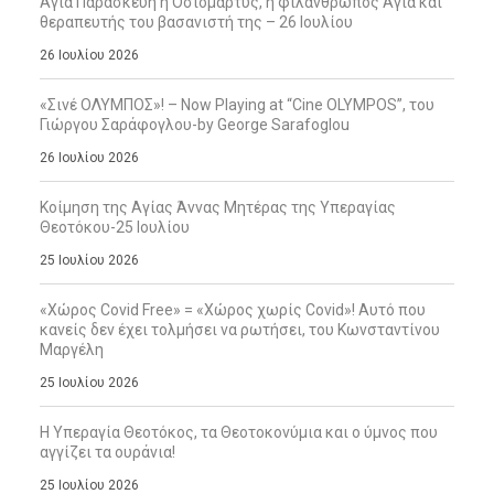
Αγία Παρασκευή η Οσιομάρτυς, η φιλάνθρωπος Αγία και
θεραπευτής του βασανιστή της – 26 Ιουλίου
26 Ιουλίου 2026
«Σινέ ΟΛΥΜΠΟΣ»! – Now Playing at “Cine OLYMPOS”, του
Γιώργου Σαράφογλου-by George Sarafoglou
26 Ιουλίου 2026
Κοίμηση της Αγίας Άννας Μητέρας της Υπεραγίας
Θεοτόκου-25 Ιουλίου
25 Ιουλίου 2026
«Χώρος Covid Free» = «Χώρος χωρίς Covid»! Αυτό που
κανείς δεν έχει τολμήσει να ρωτήσει, του Κωνσταντίνου
Μαργέλη
25 Ιουλίου 2026
Η Υπεραγία Θεοτόκος, τα Θεοτοκονύμια και ο ύμνος που
αγγίζει τα ουράνια!
25 Ιουλίου 2026