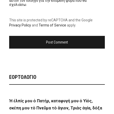
αυτόν τον πλοηγό για την επόμενη φορά που θα
σχολιάσω.
This site is protected by reCAPTCHA and the Google
Privacy Policy
and
Terms of Service
apply.
ΕΟΡΤΟΛΟΓΙΟ
Ἡ ἐλπίς μου ὁ Πατήρ, καταφυγή μου ὁ Υἱός,
σκέπη μου τὸ Πνεῦμα τὸ ἅγιον, Τριὰς ἁγία, δόξα