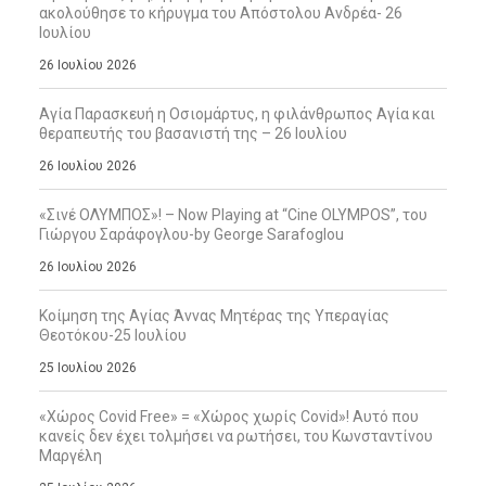
ακολούθησε το κήρυγμα του Απόστολου Ανδρέα- 26
Ιουλίου
26 Ιουλίου 2026
Αγία Παρασκευή η Οσιομάρτυς, η φιλάνθρωπος Αγία και
θεραπευτής του βασανιστή της – 26 Ιουλίου
26 Ιουλίου 2026
«Σινέ ΟΛΥΜΠΟΣ»! – Now Playing at “Cine OLYMPOS”, του
Γιώργου Σαράφογλου-by George Sarafoglou
26 Ιουλίου 2026
Κοίμηση της Αγίας Άννας Μητέρας της Υπεραγίας
Θεοτόκου-25 Ιουλίου
25 Ιουλίου 2026
«Χώρος Covid Free» = «Χώρος χωρίς Covid»! Αυτό που
κανείς δεν έχει τολμήσει να ρωτήσει, του Κωνσταντίνου
Μαργέλη