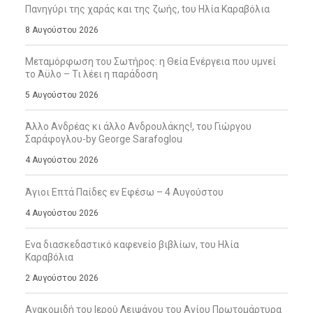
Πανηγύρι της χαράς και της ζωής, tου Ηλία Καραβόλια
8 Αυγούστου 2026
Μεταμόρφωση του Σωτήρος: η Θεία Ενέργεια που υμνεί
το Άϋλο – Τι λέει η παράδοση
5 Αυγούστου 2026
Άλλο Ανδρέας κι άλλο Ανδρουλάκης!, του Γιώργου
Σαράφογλου-by George Sarafoglou
4 Αυγούστου 2026
Άγιοι Επτά Παίδες εν Εφέσω – 4 Αυγούστου
4 Αυγούστου 2026
Ενα διασκεδαστικό καφενείο βιβλίων, του Ηλία
Καραβόλια
2 Αυγούστου 2026
Ανακομιδή του Ιερού Λειψάνου του Αγίου Πρωτομάρτυρα