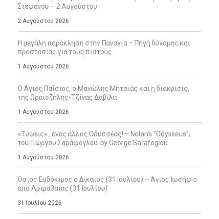
Στεφάνου – 2 Αυγούστου
2 Αυγούστου 2026
Η μεγάλη παράκληση στην Παναγία – Πηγή δύναμης και
προστασίας για τους πιστούς
1 Αυγούστου 2026
Ο Άγιος Παΐσιος, ο Μανώλης Μητσιάς και η διάκρισις,
της Ωραιοζήλης-Τζίνας Δαβιλά
1 Αυγούστου 2026
«Τύψεις»…ένας άλλος Οδυσσέας! – Nolan’s “Odysseus”,
του Γιώργου Σαράφογλου-by George Sarafoglou
1 Αυγούστου 2026
Όσιος Ευδόκιμος ο Δίκαιος (31 Ιουλίου) – Άγιος Ιωσήφ ο
από Αριμαθαίας (31 Ιουλίου)
31 Ιουλίου 2026