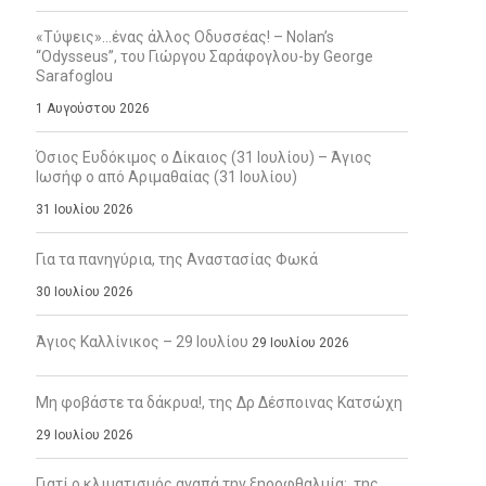
«Τύψεις»…ένας άλλος Οδυσσέας! – Nolan’s
“Odysseus”, του Γιώργου Σαράφογλου-by George
Sarafoglou
1 Αυγούστου 2026
Όσιος Ευδόκιμος ο Δίκαιος (31 Ιουλίου) – Άγιος
Ιωσήφ ο από Αριμαθαίας (31 Ιουλίου)
31 Ιουλίου 2026
Για τα πανηγύρια, της Αναστασίας Φωκά
30 Ιουλίου 2026
Άγιος Καλλίνικος – 29 Ιουλίου
29 Ιουλίου 2026
Μη φοβάστε τα δάκρυα!, της Δρ Δέσποινας Κατσώχη
29 Ιουλίου 2026
Γιατί ο κλιματισμός αγαπά την ξηροφθαλμία;, της