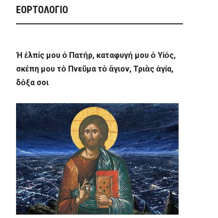
ΕΟΡΤΟΛΟΓΙΟ
Ἡ ἐλπίς μου ὁ Πατήρ, καταφυγή μου ὁ Υἱός,
σκέπη μου τὸ Πνεῦμα τὸ ἅγιον, Τριὰς ἁγία,
δόξα σοι