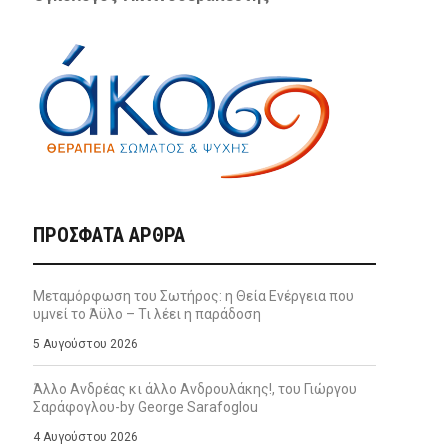
ΠΡΌΣΦΑΤΑ ΆΡΘΡΑ
Μεταμόρφωση του Σωτήρος: η Θεία Ενέργεια που
υμνεί το Άϋλο – Τι λέει η παράδοση
5 Αυγούστου 2026
Άλλο Ανδρέας κι άλλο Ανδρουλάκης!, του Γιώργου
Σαράφογλου-by George Sarafoglou
4 Αυγούστου 2026