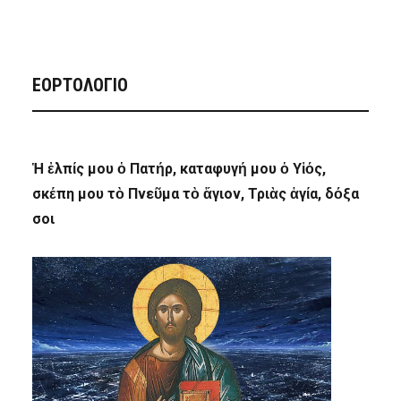
ΕΟΡΤΟΛΟΓΙΟ
Ἡ ἐλπίς μου ὁ Πατήρ, καταφυγή μου ὁ Υἱός,
σκέπη μου τὸ Πνεῦμα τὸ ἅγιον, Τριὰς ἁγία, δόξα
σοι