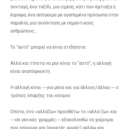
συνταγή, ένα ταξίδι, μια σχέση, κάτι που έφτιαξα ή
έγραψα, ένα απόγευμα με αγαπημένα πρόσωπα στην
παραλία, μια συνάντηση με σημαντικούς
ανθρώπους…
Το “αυτό” μπορεί να είναι οτιδήποτε.
Αλλά και τίποτα να μην είναι το “αυτό”, η αλλαγή
είναι αναπόφευκτη.
Η αλλαγή είναι ―για μένα και για άλλους/άλλες― ο
τρόπος ύπαρξης του κόσμου.
Οπότε, στο «αλλάζω» προσθέτω το «αλλά ζω» και
―σε γενικές γραμμές― εξακολουθώ να χαίρομαι
που χαίρομαι και (αρκετές φορές) γελάω και