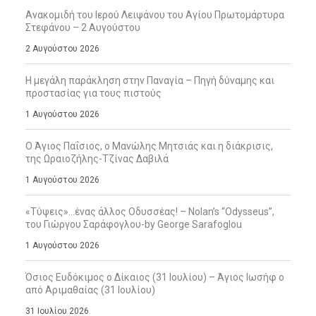
Ανακομιδή του Ιερού Λειψάνου του Αγίου Πρωτομάρτυρα
Στεφάνου – 2 Αυγούστου
2 Αυγούστου 2026
Η μεγάλη παράκληση στην Παναγία – Πηγή δύναμης και
προστασίας για τους πιστούς
1 Αυγούστου 2026
Ο Άγιος Παΐσιος, ο Μανώλης Μητσιάς και η διάκρισις,
της Ωραιοζήλης-Τζίνας Δαβιλά
1 Αυγούστου 2026
«Τύψεις»…ένας άλλος Οδυσσέας! – Nolan’s “Odysseus”,
του Γιώργου Σαράφογλου-by George Sarafoglou
1 Αυγούστου 2026
Όσιος Ευδόκιμος ο Δίκαιος (31 Ιουλίου) – Άγιος Ιωσήφ ο
από Αριμαθαίας (31 Ιουλίου)
31 Ιουλίου 2026