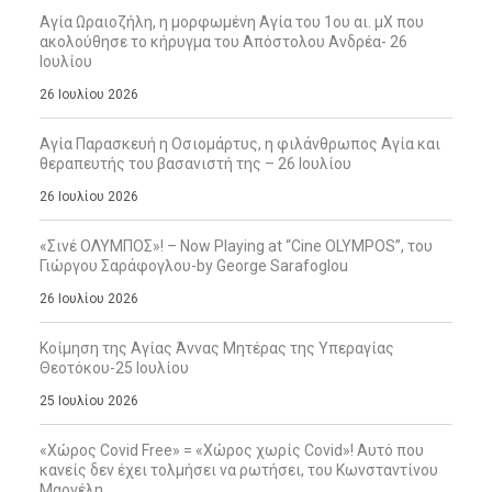
Αγία Ωραιοζήλη, η μορφωμένη Αγία του 1ου αι. μΧ που
ακολούθησε το κήρυγμα του Απόστολου Ανδρέα- 26
Ιουλίου
26 Ιουλίου 2026
Αγία Παρασκευή η Οσιομάρτυς, η φιλάνθρωπος Αγία και
θεραπευτής του βασανιστή της – 26 Ιουλίου
26 Ιουλίου 2026
«Σινέ ΟΛΥΜΠΟΣ»! – Now Playing at “Cine OLYMPOS”, του
Γιώργου Σαράφογλου-by George Sarafoglou
26 Ιουλίου 2026
Κοίμηση της Αγίας Άννας Μητέρας της Υπεραγίας
Θεοτόκου-25 Ιουλίου
25 Ιουλίου 2026
«Χώρος Covid Free» = «Χώρος χωρίς Covid»! Αυτό που
κανείς δεν έχει τολμήσει να ρωτήσει, του Κωνσταντίνου
Μαργέλη