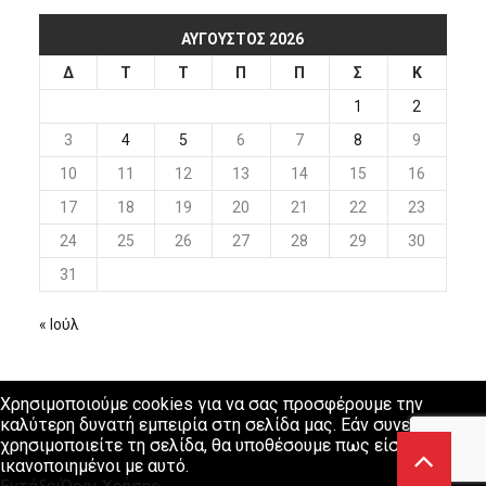
ΑΎΓΟΥΣΤΟΣ 2026
Δ
Τ
Τ
Π
Π
Σ
Κ
1
2
3
4
5
6
7
8
9
10
11
12
13
14
15
16
17
18
19
20
21
22
23
24
25
26
27
28
29
30
31
« Ιούλ
Χρησιμοποιούμε cookies για να σας προσφέρουμε την
καλύτερη δυνατή εμπειρία στη σελίδα μας. Εάν συνεχίσετε να
χρησιμοποιείτε τη σελίδα, θα υποθέσουμε πως είστε
ικανοποιημένοι με αυτό.