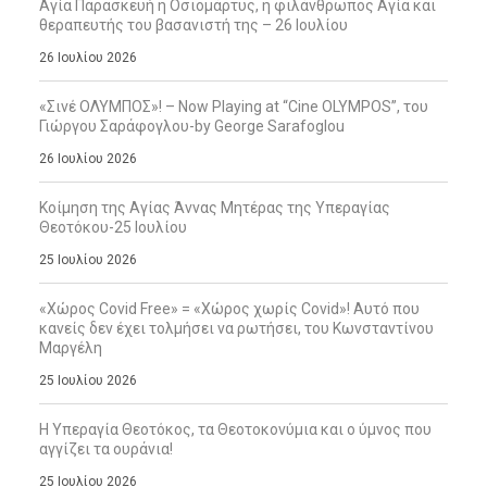
Αγία Παρασκευή η Οσιομάρτυς, η φιλάνθρωπος Αγία και
θεραπευτής του βασανιστή της – 26 Ιουλίου
26 Ιουλίου 2026
«Σινέ ΟΛΥΜΠΟΣ»! – Now Playing at “Cine OLYMPOS”, του
Γιώργου Σαράφογλου-by George Sarafoglou
26 Ιουλίου 2026
Κοίμηση της Αγίας Άννας Μητέρας της Υπεραγίας
Θεοτόκου-25 Ιουλίου
25 Ιουλίου 2026
«Χώρος Covid Free» = «Χώρος χωρίς Covid»! Αυτό που
κανείς δεν έχει τολμήσει να ρωτήσει, του Κωνσταντίνου
Μαργέλη
25 Ιουλίου 2026
Η Υπεραγία Θεοτόκος, τα Θεοτοκονύμια και ο ύμνος που
αγγίζει τα ουράνια!
25 Ιουλίου 2026