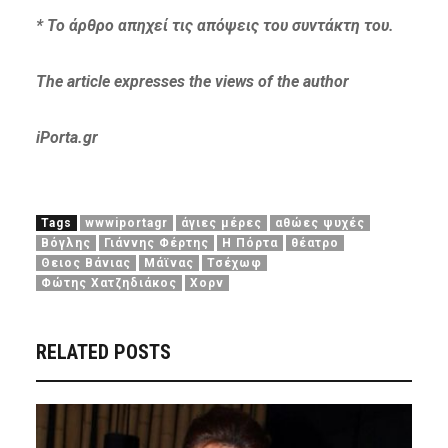
* Το άρθρο απηχεί τις απόψεις του συντάκτη του.
The article expresses
the views of the author
iPorta.gr
Tags
wwwiportagr
άγιες μέρες
αθώες ψυχές
Βόγλης
Γιάννης Φέρτης
Η Πόρτα
θέατρο
Θειος Βάνιας
Μάϊνας
Τσέχωφ
Φώτης Χατζηδιάκος
Χορν
RELATED POSTS