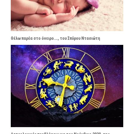
Θέλω παρέα στο όνειρο…., του Σπύρου Ντασιώτη