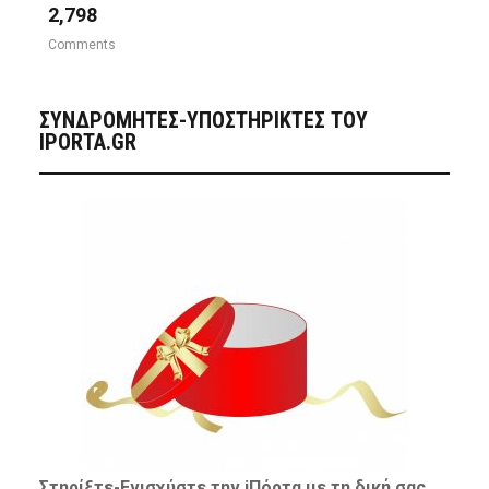
2,798
Comments
ΣΥΝΔΡΟΜΗΤΈΣ-ΥΠΟΣΤΗΡΙΚΤΈΣ ΤΟΥ
IPORTA.GR
Στηρίξτε-
Ενισχύστε
την iΠόρτα με τη δική σας