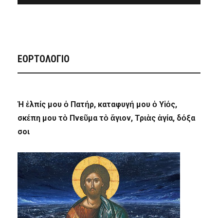
ΕΟΡΤΟΛΟΓΙΟ
Ἡ ἐλπίς μου ὁ Πατήρ, καταφυγή μου ὁ Υἱός,
σκέπη μου τὸ Πνεῦμα τὸ ἅγιον, Τριὰς ἁγία, δόξα
σοι