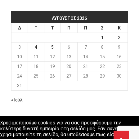
ΑΎΓΟΥΣΤΟΣ 2026
Δ
Τ
Τ
Π
Π
Σ
Κ
1
2
3
4
5
6
7
8
9
10
11
12
13
14
15
16
17
18
19
20
21
22
23
24
25
26
27
28
29
30
31
« Ιούλ
Χρησιμοποιούμε cookies για να σας προσφέρουμε την
καλύτερη δυνατή εμπειρία στη σελίδα μας. Εάν συνεχίσετε να
χρησιμοποιείτε τη σελίδα, θα υποθέσουμε πως είστε