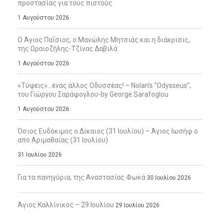
προστασίας για τους πιστούς
1 Αυγούστου 2026
Ο Άγιος Παΐσιος, ο Μανώλης Μητσιάς και η διάκρισις,
της Ωραιοζήλης-Τζίνας Δαβιλά
1 Αυγούστου 2026
«Τύψεις»…ένας άλλος Οδυσσέας! – Nolan’s “Odysseus”,
του Γιώργου Σαράφογλου-by George Sarafoglou
1 Αυγούστου 2026
Όσιος Ευδόκιμος ο Δίκαιος (31 Ιουλίου) – Άγιος Ιωσήφ ο
από Αριμαθαίας (31 Ιουλίου)
31 Ιουλίου 2026
Για τα πανηγύρια, της Αναστασίας Φωκά
30 Ιουλίου 2026
Άγιος Καλλίνικος – 29 Ιουλίου
29 Ιουλίου 2026