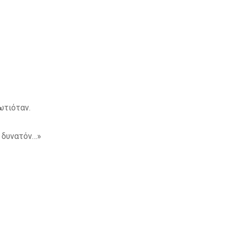
ωτιόταν.
έ δυνατόν…»