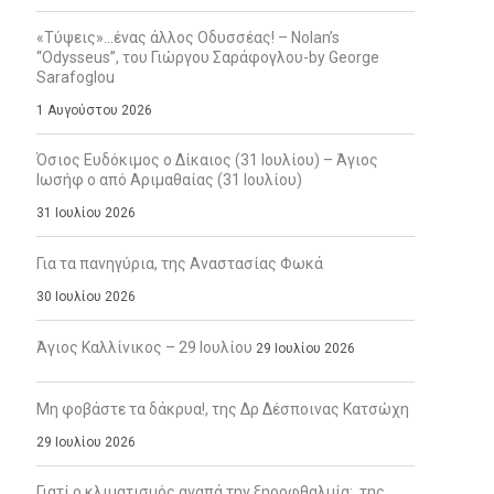
«Τύψεις»…ένας άλλος Οδυσσέας! – Nolan’s
“Odysseus”, του Γιώργου Σαράφογλου-by George
Sarafoglou
1 Αυγούστου 2026
Όσιος Ευδόκιμος ο Δίκαιος (31 Ιουλίου) – Άγιος
Ιωσήφ ο από Αριμαθαίας (31 Ιουλίου)
31 Ιουλίου 2026
Για τα πανηγύρια, της Αναστασίας Φωκά
30 Ιουλίου 2026
Άγιος Καλλίνικος – 29 Ιουλίου
29 Ιουλίου 2026
Μη φοβάστε τα δάκρυα!, της Δρ Δέσποινας Κατσώχη
29 Ιουλίου 2026
Γιατί ο κλιματισμός αγαπά την ξηροφθαλμία;, της