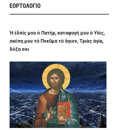
ΕΟΡΤΟΛΟΓΙΟ
Ἡ ἐλπίς μου ὁ Πατήρ, καταφυγή μου ὁ Υἱός,
σκέπη μου τὸ Πνεῦμα τὸ ἅγιον, Τριὰς ἁγία,
δόξα σοι