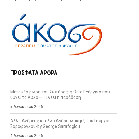
ΠΡΌΣΦΑΤΑ ΆΡΘΡΑ
Μεταμόρφωση του Σωτήρος: η Θεία Ενέργεια που
υμνεί το Άϋλο – Τι λέει η παράδοση
5 Αυγούστου 2026
Άλλο Ανδρέας κι άλλο Ανδρουλάκης!, του Γιώργου
Σαράφογλου-by George Sarafoglou
4 Αυγούστου 2026