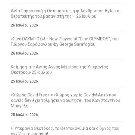
Αγία Παρασκευή η Οσιομάρτυς, η φιλάνθρωπος Αγία και
θεραπευτής του βασανιστή της – 26 Ιουλίου
26 Ιουλίου 2026
«Σινέ ΟΛΥΜΠΟΣ»! – Now Playing at “Cine OLYMPOS”, του
Γιώργου Σαράφογλου-by George Sarafoglou
26 Ιουλίου 2026
Κοίμηση της Αγίας Άννας Μητέρας της Υπεραγίας
Θεοτόκου-25 Ιουλίου
25 Ιουλίου 2026
«Χώρος Covid Free» = «Χώρος χωρίς Covid»! Αυτό που
κανείς δεν έχει τολμήσει να ρωτήσει, του Κωνσταντίνου
Μαργέλη
25 Ιουλίου 2026
Η Υπεραγία Θεοτόκος, τα Θεοτοκονύμια και ο ύμνος που
αγγίζει τα ουράνια!