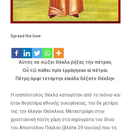
Spread the love
Αὐτὸς σε σῴζει Θέκλα ῥήξας τὴν πέτραν,
Οὗ τῷ πάθει πρὶν ἐρράγησαν αἱ πέτραι.
Πέτρη ἀμφὶ τετάρτην εἰκάδα δέξατο Θέκλην.
Η ισαπόστολος Θέκλα καταγόταν από το Ικόνιο και
ήταν θυγατέρα εθνικής οικογένειας, την δε μητέρα
της την έλεγαν Θεόκλεια. Μετεστράφη στην
χριστιανική πίστη χάρη στα κηρύγματα του ίδιου
του Αποστόλου Παύλου (βλέπε 29 Ιουνίου) που τα