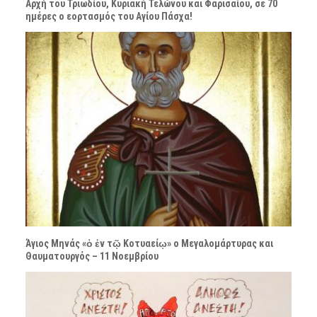
Αρχή του Τριωδίου, Κυριακή Τελώνου και Φαρισαίου, σε 70
ημέρες ο εορτασμός του Αγίου Πάσχα!
Άγιος Μηνάς «ὁ ἐν τῷ Κοτυαείῳ» ο Μεγαλομάρτυρας και
Θαυματουργός – 11 Νοεμβρίου