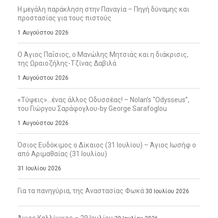
Η μεγάλη παράκληση στην Παναγία – Πηγή δύναμης και
προστασίας για τους πιστούς
1 Αυγούστου 2026
Ο Άγιος Παΐσιος, ο Μανώλης Μητσιάς και η διάκρισις,
της Ωραιοζήλης-Τζίνας Δαβιλά
1 Αυγούστου 2026
«Τύψεις»…ένας άλλος Οδυσσέας! – Nolan’s “Odysseus”,
του Γιώργου Σαράφογλου-by George Sarafoglou
1 Αυγούστου 2026
Όσιος Ευδόκιμος ο Δίκαιος (31 Ιουλίου) – Άγιος Ιωσήφ ο
από Αριμαθαίας (31 Ιουλίου)
31 Ιουλίου 2026
Για τα πανηγύρια, της Αναστασίας Φωκά
30 Ιουλίου 2026
Άγιος Καλλίνικος – 29 Ιουλίου