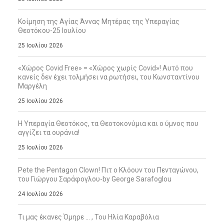
Κοίμηση της Αγίας Άννας Μητέρας της Υπεραγίας
Θεοτόκου-25 Ιουλίου
25 Ιουλίου 2026
«Χώρος Covid Free» = «Χώρος χωρίς Covid»! Αυτό που
κανείς δεν έχει τολμήσει να ρωτήσει, του Κωνσταντίνου
Μαργέλη
25 Ιουλίου 2026
Η Υπεραγία Θεοτόκος, τα Θεοτοκονύμια και ο ύμνος που
αγγίζει τα ουράνια!
25 Ιουλίου 2026
Pete the Pentagon Clown! Πιτ ο Κλόουν του Πενταγώνου,
του Γιώργου Σαράφογλου-by George Sarafoglou
24 Ιουλίου 2026
Τι μας έκανες Όμηρε … , Του Ηλία Καραβόλια