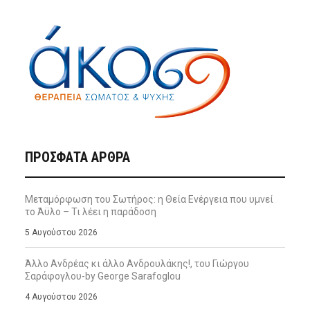
ΠΡΌΣΦΑΤΑ ΆΡΘΡΑ
Μεταμόρφωση του Σωτήρος: η Θεία Ενέργεια που υμνεί
το Άϋλο – Τι λέει η παράδοση
5 Αυγούστου 2026
Άλλο Ανδρέας κι άλλο Ανδρουλάκης!, του Γιώργου
Σαράφογλου-by George Sarafoglou
4 Αυγούστου 2026