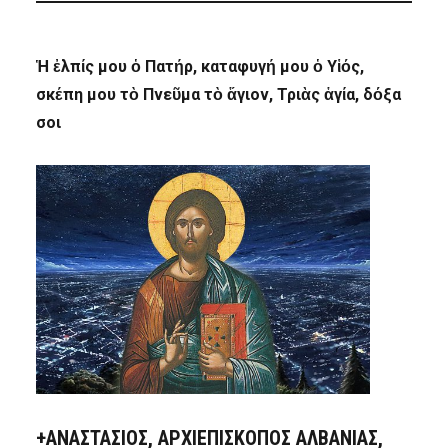
Ἡ ἐλπίς μου ὁ Πατήρ, καταφυγή μου ὁ Υἱός,
σκέπη μου τὸ Πνεῦμα τὸ ἅγιον, Τριὰς ἁγία, δόξα
σοι
+ΑΝΑΣΤΆΣΙΟΣ, ΑΡΧΙΕΠΊΣΚΟΠΟΣ ΑΛΒΑΝΊΑΣ,