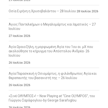
Οσία Ειρήνη η Χρυσοβαλάντου – 28 Ιουλίου
28 Ιουλίου 2026
Άγιος Παντελεήμων ο Μεγαλομάρτυς και Ιαματικός – 27
Ιουλίου
27 Ιουλίου 2026
Αγία Ωραιοζήλη, η μορφωμένη Αγία του 1ου αι. μΧ που
ακολούθησε το κήρυγμα του Απόστολου Ανδρέα- 26
Ιουλίου
26 Ιουλίου 2026
Αγία Παρασκευή η Οσιομάρτυς, η φιλάνθρωπος Αγία και
θεραπευτής του βασανιστή της – 26 Ιουλίου
26 Ιουλίου 2026
«Σινέ ΟΛΥΜΠΟΣ»! – Now Playing at “Cine OLYMPOS”, του
Γιώργου Σαράφογλου-by George Sarafoglou
26 Ιουλίου 2026