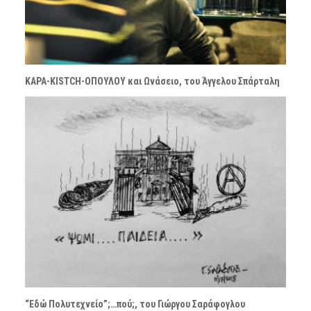
ΚΑΡΑ-KISTCH-ΟΠΟΥΛΟΥ και Ωνάσειο, του Άγγελου Σπάρταλη
“Εδώ Πολυτεχνείο”;…πού;, του Γιώργου Σαράφογλου