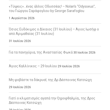
«Τύψεις»…ένας άλλος Οδυσσέας! – Nolan’s “Odysseus”,
του Γιώργου Σαράφογλου-by George Sarafoglou
1 Αυγούστου 2026
Όσιος Ευδόκιμος ο Δίκαιος (31 Ιουλίου) – Άγιος Ιωσήφ ο
από Αριμαθαίας (31 Ιουλίου)
31 Ιουλίου 2026
Για τα πανηγύρια, της Αναστασίας Φωκά
30 Ιουλίου 2026
Άγιος Καλλίνικος – 29 Ιουλίου
29 Ιουλίου 2026
Μη φοβάστε τα δάκρυα!, της Δρ Δέσποινας Κατσώχη
29 Ιουλίου 2026
Γιατί ο κλιματισμός αγαπά την ξηροφθαλμία;, της Δρος
Δέσποινας Κατσώχη
29 Ιουλίου 2026