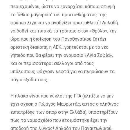
περιεχομένου, ώστε να ξαναρχίσει κάποια στιγμή
το ‘άθλιο μαγειρείο’ του πρωταθλήματος της
σούπερ λιγκ και να αναδείξει πρωταθλητή! Δηλαδή,
να δοθεί και τυπικά το τρόπαιο στον «Θρύλο», την
ώρα που η διοίκηση του Παναθηναϊκού ζητάει
οριστική διακοπή, η ΑΕΚ…γοητεύεται με το νέο
γήπεδο που θα φέρει την ονομασία «Αγία Σοφία»,
και οι περισσότεροι σύλλογοι από τους
υπόλοιπους ψάχνουν λεφτά για να πληρώσουν τα
πάγια έξοδά τους…
Η πλάκα είναι που κύκλοι της ΓΓΑ (ελπίζω να μην
έχει σχέση ο Γιώργος Μαυρωτάς, αυτός ο αληθινός
ευπατρίδης των σπορ στην Ελλάδα), υποστηρίζουν
πως το νομοσχέδιο που ετοιμάστηκε έχει την
αποδοχή της λίγκας! Δηλαδή του Παναιτωλικού,