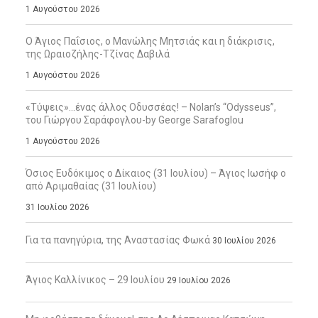
1 Αυγούστου 2026
Ο Άγιος Παΐσιος, ο Μανώλης Μητσιάς και η διάκρισις,
της Ωραιοζήλης-Τζίνας Δαβιλά
1 Αυγούστου 2026
«Τύψεις»…ένας άλλος Οδυσσέας! – Nolan’s “Odysseus”,
του Γιώργου Σαράφογλου-by George Sarafoglou
1 Αυγούστου 2026
Όσιος Ευδόκιμος ο Δίκαιος (31 Ιουλίου) – Άγιος Ιωσήφ ο
από Αριμαθαίας (31 Ιουλίου)
31 Ιουλίου 2026
Για τα πανηγύρια, της Αναστασίας Φωκά
30 Ιουλίου 2026
Άγιος Καλλίνικος – 29 Ιουλίου
29 Ιουλίου 2026