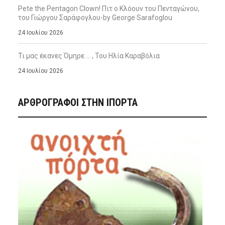
Pete the Pentagon Clown! Πιτ ο Κλόουν του Πενταγώνου,
του Γιώργου Σαράφογλου-by George Sarafoglou
24 Ιουλίου 2026
Τι μας έκανες Όμηρε … , Του Ηλία Καραβόλια
24 Ιουλίου 2026
ΑΡΘΡΟΓΡΑΦΟΙ ΣΤΗΝ IΠΟΡΤΑ