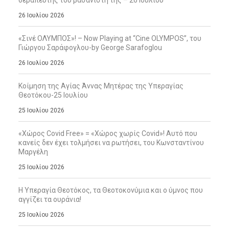
θεραπευτής του βασανιστή της – 26 Ιουλίου
26 Ιουλίου 2026
«Σινέ ΟΛΥΜΠΟΣ»! – Now Playing at “Cine OLYMPOS”, του
Γιώργου Σαράφογλου-by George Sarafoglou
26 Ιουλίου 2026
Κοίμηση της Αγίας Άννας Μητέρας της Υπεραγίας
Θεοτόκου-25 Ιουλίου
25 Ιουλίου 2026
«Χώρος Covid Free» = «Χώρος χωρίς Covid»! Αυτό που
κανείς δεν έχει τολμήσει να ρωτήσει, του Κωνσταντίνου
Μαργέλη
25 Ιουλίου 2026
Η Υπεραγία Θεοτόκος, τα Θεοτοκονύμια και ο ύμνος που
αγγίζει τα ουράνια!
25 Ιουλίου 2026