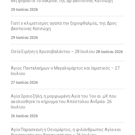
Μη φοβάστε τα δάκρυα!, της Δρ Δέσποινας Κατσώχη
29 Ιουλίου 2026
Γιατί ο κλιματισμός αγαπά την ξηροφθαλμία;, της Δρος
Δέσποινας Κατσώχη
29 Ιουλίου 2026
Οσία Ειρήνη η Χρυσοβαλάντου – 28 Ιουλίου
28 Ιουλίου 2026
Άγιος Παντελεήμων ο Μεγαλομάρτυς και Ιαματικός – 27
Ιουλίου
27 Ιουλίου 2026
Αγία Ωραιοζήλη, η μορφωμένη Αγία του 1ου αι. μΧ που
ακολούθησε το κήρυγμα του Απόστολου Ανδρέα- 26
Ιουλίου
26 Ιουλίου 2026
Αγία Παρασκευή η Οσιομάρτυς, η φιλάνθρωπος Αγία και