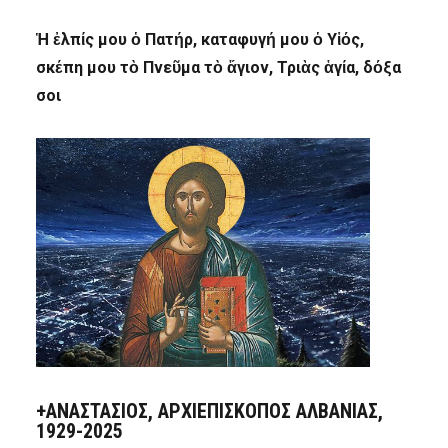
Ἡ ἐλπίς μου ὁ Πατήρ, καταφυγή μου ὁ Υἱός,
σκέπη μου τὸ Πνεῦμα τὸ ἅγιον, Τριὰς ἁγία, δόξα
σοι
+ΑΝΑΣΤΆΣΙΟΣ, ΑΡΧΙΕΠΊΣΚΟΠΟΣ ΑΛΒΑΝΊΑΣ,
1929-2025