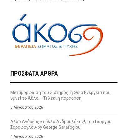
ΠΡΌΣΦΑΤΑ ΆΡΘΡΑ
Μεταμόρφωση του Σωτήρος: η Θεία Ενέργεια που
υμνεί το Άϋλο – Τι λέει η παράδοση
5 Αυγούστου 2026
Άλλο Ανδρέας κι άλλο Ανδρουλάκης!, του Γιώργου
Σαράφογλου-by George Sarafoglou
4 Αυγούστου 2026