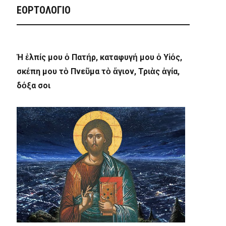
ΕΟΡΤΟΛΟΓΙΟ
Ἡ ἐλπίς μου ὁ Πατήρ, καταφυγή μου ὁ Υἱός,
σκέπη μου τὸ Πνεῦμα τὸ ἅγιον, Τριὰς ἁγία,
δόξα σοι