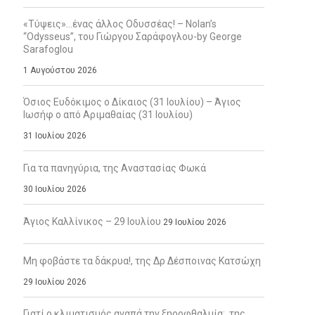
«Τύψεις»…ένας άλλος Οδυσσέας! – Nolan’s
“Odysseus”, του Γιώργου Σαράφογλου-by George
Sarafoglou
1 Αυγούστου 2026
Όσιος Ευδόκιμος ο Δίκαιος (31 Ιουλίου) – Άγιος
Ιωσήφ ο από Αριμαθαίας (31 Ιουλίου)
31 Ιουλίου 2026
Για τα πανηγύρια, της Αναστασίας Φωκά
30 Ιουλίου 2026
Άγιος Καλλίνικος – 29 Ιουλίου
29 Ιουλίου 2026
Μη φοβάστε τα δάκρυα!, της Δρ Δέσποινας Κατσώχη
29 Ιουλίου 2026
Γιατί ο κλιματισμός αγαπά την ξηροφθαλμία;, της