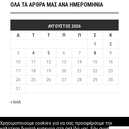
ΟΛΑ ΤΑ ΑΡΘΡΑ ΜΑΣ ΑΝΑ ΗΜΕΡΟΜΗΝΙΑ
ΑΎΓΟΥΣΤΟΣ 2026
Δ
Τ
Τ
Π
Π
Σ
Κ
1
2
3
4
5
6
7
8
9
10
11
12
13
14
15
16
17
18
19
20
21
22
23
24
25
26
27
28
29
30
31
« Ιούλ
Χρησιμοποιούμε cookies για να σας προσφέρουμε την
καλύτερη δυνατή εμπειρία στη σελίδα μας. Εάν συνεχίσετε να