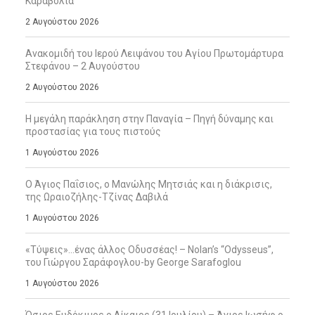
Καραβόλια
2 Αυγούστου 2026
Ανακομιδή του Ιερού Λειψάνου του Αγίου Πρωτομάρτυρα
Στεφάνου – 2 Αυγούστου
2 Αυγούστου 2026
Η μεγάλη παράκληση στην Παναγία – Πηγή δύναμης και
προστασίας για τους πιστούς
1 Αυγούστου 2026
Ο Άγιος Παΐσιος, ο Μανώλης Μητσιάς και η διάκρισις,
της Ωραιοζήλης-Τζίνας Δαβιλά
1 Αυγούστου 2026
«Τύψεις»…ένας άλλος Οδυσσέας! – Nolan’s “Odysseus”,
του Γιώργου Σαράφογλου-by George Sarafoglou
1 Αυγούστου 2026