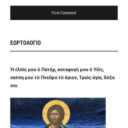
ΕΟΡΤΟΛΟΓΙΟ
Ἡ ἐλπίς μου ὁ Πατήρ, καταφυγή μου ὁ Υἱός,
σκέπη μου τὸ Πνεῦμα τὸ ἅγιον, Τριὰς ἁγία, δόξα
σοι