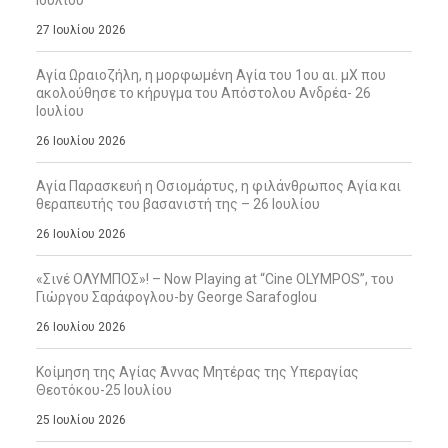
Ιουλίου
27 Ιουλίου 2026
Αγία Ωραιοζήλη, η μορφωμένη Αγία του 1ου αι. μΧ που
ακολούθησε το κήρυγμα του Απόστολου Ανδρέα- 26
Ιουλίου
26 Ιουλίου 2026
Αγία Παρασκευή η Οσιομάρτυς, η φιλάνθρωπος Αγία και
θεραπευτής του βασανιστή της – 26 Ιουλίου
26 Ιουλίου 2026
«Σινέ ΟΛΥΜΠΟΣ»! – Now Playing at “Cine OLYMPOS”, του
Γιώργου Σαράφογλου-by George Sarafoglou
26 Ιουλίου 2026
Κοίμηση της Αγίας Άννας Μητέρας της Υπεραγίας
Θεοτόκου-25 Ιουλίου
25 Ιουλίου 2026