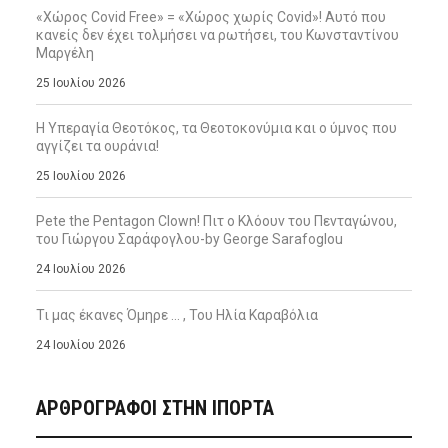
«Χώρος Covid Free» = «Χώρος χωρίς Covid»! Αυτό που
κανείς δεν έχει τολμήσει να ρωτήσει, του Κωνσταντίνου
Μαργέλη
25 Ιουλίου 2026
Η Υπεραγία Θεοτόκος, τα Θεοτοκονύμια και ο ύμνος που
αγγίζει τα ουράνια!
25 Ιουλίου 2026
Pete the Pentagon Clown! Πιτ ο Κλόουν του Πενταγώνου,
του Γιώργου Σαράφογλου-by George Sarafoglou
24 Ιουλίου 2026
Τι μας έκανες Όμηρε … , Του Ηλία Καραβόλια
24 Ιουλίου 2026
ΑΡΘΡΟΓΡΑΦΟΙ ΣΤΗΝ IΠΟΡΤΑ