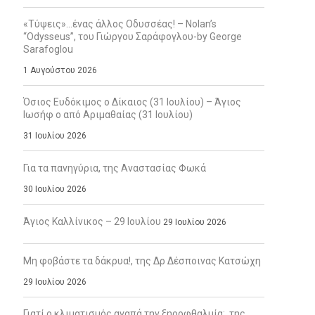
«Τύψεις»…ένας άλλος Οδυσσέας! – Nolan’s
“Odysseus”, του Γιώργου Σαράφογλου-by George
Sarafoglou
1 Αυγούστου 2026
Όσιος Ευδόκιμος ο Δίκαιος (31 Ιουλίου) – Άγιος
Ιωσήφ ο από Αριμαθαίας (31 Ιουλίου)
31 Ιουλίου 2026
Για τα πανηγύρια, της Αναστασίας Φωκά
30 Ιουλίου 2026
Άγιος Καλλίνικος – 29 Ιουλίου
29 Ιουλίου 2026
Μη φοβάστε τα δάκρυα!, της Δρ Δέσποινας Κατσώχη
29 Ιουλίου 2026
Γιατί ο κλιματισμός αγαπά την ξηροφθαλμία;, της