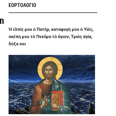
ΕΟΡΤΟΛΟΓΙΟ
n
Ἡ ἐλπίς μου ὁ Πατήρ, καταφυγή μου ὁ Υἱός,
σκέπη μου τὸ Πνεῦμα τὸ ἅγιον, Τριὰς ἁγία,
δόξα σοι