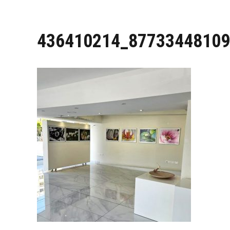
436410214_87733448109