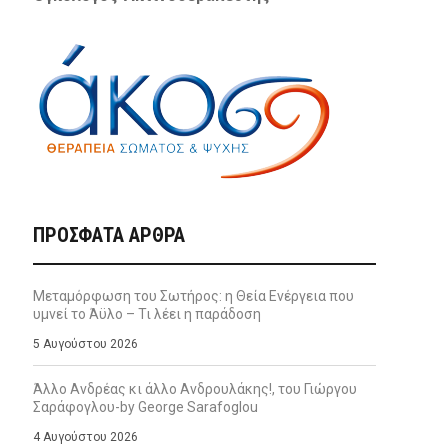
ΠΡΌΣΦΑΤΑ ΆΡΘΡΑ
Μεταμόρφωση του Σωτήρος: η Θεία Ενέργεια που
υμνεί το Άϋλο – Τι λέει η παράδοση
5 Αυγούστου 2026
Άλλο Ανδρέας κι άλλο Ανδρουλάκης!, του Γιώργου
Σαράφογλου-by George Sarafoglou
4 Αυγούστου 2026