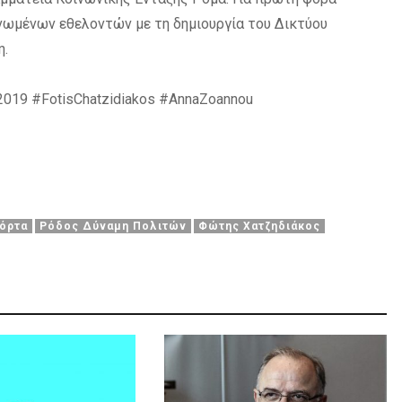
νωμένων εθελοντών με τη δημιουργία του Δικτύου
η.
9 #FotisChatzidiakos #AnnaZoannou
όρτα
Ρόδος Δύναμη Πολιτών
Φώτης Χατζηδιάκος