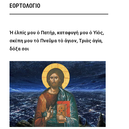
ΕΟΡΤΟΛΟΓΙΟ
Ἡ ἐλπίς μου ὁ Πατήρ, καταφυγή μου ὁ Υἱός,
σκέπη μου τὸ Πνεῦμα τὸ ἅγιον, Τριὰς ἁγία,
δόξα σοι