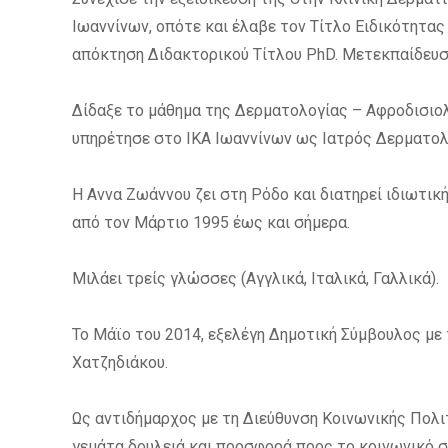
Ιωαννίνων, οπότε και έλαβε τον Τίτλο Ειδικότητα
απόκτηση Διδακτορικού Τίτλου PhD. Μετεκπαίδευσ
Δίδαξε το μάθημα της Δερματολογίας – Αφροδισιολ
υπηρέτησε στο ΙΚΑ Ιωαννίνων ως Ιατρός Δερματολ
Η Αννα Ζωάννου ζει στη Ρόδο και διατηρεί ιδιωτικ
από τον Μάρτιο 1995 έως και σήμερα.
Μιλάει τρείς γλώσσες (Αγγλικά, Ιταλικά, Γαλλικά).
Το Μάϊο του 2014, εξελέγη Δημοτική Σύμβουλος με
Χατζηδιάκου.
Ως αντιδήμαρχος με τη Διεύθυνση Κοινωνικής Πολι
γεμάτα δουλειά και προσφορά προς το κοινωνικό σ