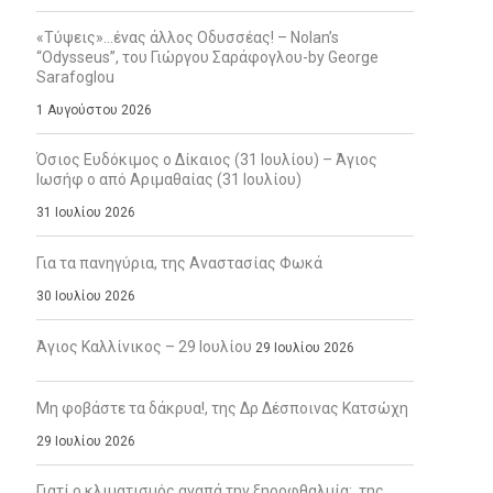
«Τύψεις»…ένας άλλος Οδυσσέας! – Nolan’s
“Odysseus”, του Γιώργου Σαράφογλου-by George
Sarafoglou
1 Αυγούστου 2026
Όσιος Ευδόκιμος ο Δίκαιος (31 Ιουλίου) – Άγιος
Ιωσήφ ο από Αριμαθαίας (31 Ιουλίου)
31 Ιουλίου 2026
Για τα πανηγύρια, της Αναστασίας Φωκά
30 Ιουλίου 2026
Άγιος Καλλίνικος – 29 Ιουλίου
29 Ιουλίου 2026
Μη φοβάστε τα δάκρυα!, της Δρ Δέσποινας Κατσώχη
29 Ιουλίου 2026
Γιατί ο κλιματισμός αγαπά την ξηροφθαλμία;, της