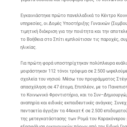
Εγκαινιάστηκε πρώτο πανελλαδικά το Κέντρο Κοινό
υπηρεσίες, οι Δομές Υποστήριξης Γυναικών (Συμβο
τιμητική διάκριση για την ποιότητα και την αποτ
το Βοήθεια στο Σπίτι εμπλούτισαν τις παροχές, σ
ηλικίας.
Για πρώτη φορά υποστηρίχτηκαν πολύπλευρα ευάλ
μοιράστηκαν 112 τόνοι τρόφιμα σε 2.500 ωφελούμε
σχολεία του νησιού. Μέσω του προγράμματος Στέγα
απασχόληση σε 47 άτομα, Επιπλέον, με το Πανεπισ
το Κοινωνικό Φροντιστήριο, και το Συν–Δημιουργώ,
αναπηρία και ειδικές εκπαιδευτικές ανάγκες. Συν
πενταετία άγγιξαν τα 44εκατ.€ σε 2.500 επιδοματο
της μετεγκατάστασης των Ρομά του Καρακόνερου μ
εξασφάλιση οικονομικών πόρων από την Ειδική Γρα