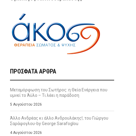
ΠΡΌΣΦΑΤΑ ΆΡΘΡΑ
Μεταμόρφωση του Σωτήρος: η Θεία Ενέργεια που
υμνεί το Άϋλο – Τι λέει η παράδοση
5 Αυγούστου 2026
Άλλο Ανδρέας κι άλλο Ανδρουλάκης!, του Γιώργου
Σαράφογλου-by George Sarafoglou
4 Αυγούστου 2026