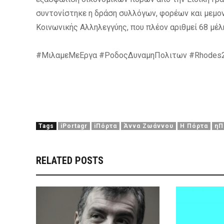
συντονίστηκε η δράση συλλόγων, φορέων και μεμο
Κοινωνικής Αλληλεγγύης, που πλέον αριθμεί 68 μέλ
#ΜιλαμεΜεΕργα #ΡοδοςΔυναμηΠολιτων #Rhodes201
Tags
iPortagr
iΠόρτα
Άννα Ζωάννου
Η Πόρτα
ηΠ
RELATED POSTS