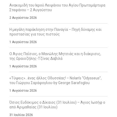
Ανακομιδή του Ιερού Λειψάνου του Αγίου Πρωτομάρτυρα
Στεφάνου – 2 Αυγούστου
2 Αυγούστου 2026
Η μεγάλη παράκληση στην Παναγία – Πηγή δύναμης και
προστασίας για τους πιστούς
1 Αυγούστου 2026
Ο Άγιος Παΐσιος, ο Μανώλης Μητσιάς και η διάκρισις,
της Ωραιοζήλης-Τζίνας Δαβιλά
1 Αυγούστου 2026
«Τύψεις»…ένας άλλος Οδυσσέας! – Nolan’s “Odysseus”,
του Γιώργου Σαράφογλου-by George Sarafoglou
1 Αυγούστου 2026
Όσιος Ευδόκιμος ο Δίκαιος (31 Ιουλίου) – Άγιος Ιωσήφ ο
από Αριμαθαίας (31 Ιουλίου)
31 Ιουλίου 2026