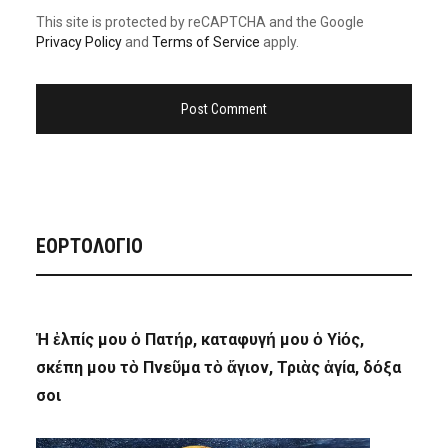
This site is protected by reCAPTCHA and the Google
Privacy Policy
and
Terms of Service
apply.
ΕΟΡΤΟΛΟΓΙΟ
Ἡ ἐλπίς μου ὁ Πατήρ, καταφυγή μου ὁ Υἱός,
σκέπη μου τὸ Πνεῦμα τὸ ἅγιον, Τριὰς ἁγία, δόξα
σοι