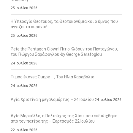
25 Ιουλίου 2026
Η Υπεραγία Θεοτόκος, τα Θεοτοκονύμια και ο ύμνος που
αγγίζει τα ουράνια!
25 Ιουλίου 2026
Pete the Pentagon Clown! Πιτ ο Κλόουν του Πενταγώνου,
του Γιώργου Σαράφογλου-by George Sarafoglou
24 Ιουλίου 2026
Τι μας έκανες Όμηρε … , Του Ηλία Καραβόλια
24 Ιουλίου 2026
Αγία Χριστίνα η μεγαλομάρτυς – 24 Ιουλίου
24 Ιουλίου 2026
Αγία Μαρκέλλα, η Πολιούχος της Χίου, που εκδιώχθηκε
από τον πατέρα της – Εορτασμός 22 Ιουλίου
22 Ιουλίου 2026