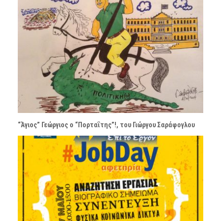
“Άγιος” Γεώργιος ο “Πορταΐτης”!, του Γιώργου Σαράφογλου