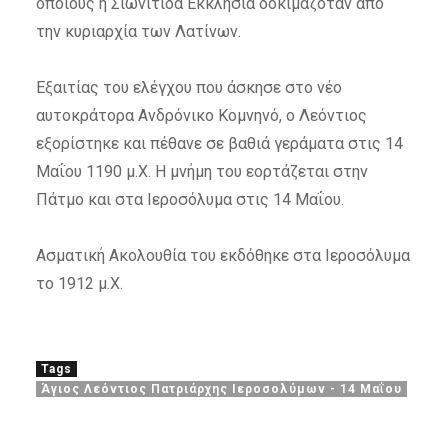
οποίους η Σιωνίτιδα Εκκλησία δοκιμαζόταν από
την κυριαρχία των Λατίνων.
Εξαιτίας του ελέγχου που άσκησε στο νέο
αυτοκράτορα Ανδρόνικο Κομνηνό, ο Λεόντιος
εξορίστηκε και πέθανε σε βαθιά γεράματα στις 14
Μαΐου 1190 μ.Χ. Η μνήμη του εορτάζεται στην
Πάτμο και στα Ιεροσόλυμα στις 14 Μαΐου.
Ασματική Ακολουθία του εκδόθηκε στα Ιεροσόλυμα
το 1912 μ.Χ.
Tags
Άγιος Λεόντιος Πατριάρχης Ιεροσολύμων - 14 Μαΐου