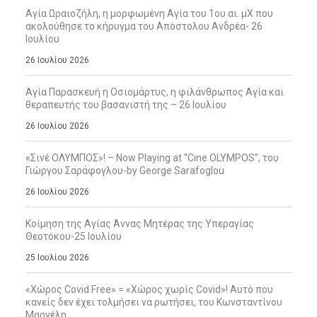
Αγία Ωραιοζήλη, η μορφωμένη Αγία του 1ου αι. μΧ που
ακολούθησε το κήρυγμα του Απόστολου Ανδρέα- 26
Ιουλίου
26 Ιουλίου 2026
Αγία Παρασκευή η Οσιομάρτυς, η φιλάνθρωπος Αγία και
θεραπευτής του βασανιστή της – 26 Ιουλίου
26 Ιουλίου 2026
«Σινέ ΟΛΥΜΠΟΣ»! – Now Playing at “Cine OLYMPOS”, του
Γιώργου Σαράφογλου-by George Sarafoglou
26 Ιουλίου 2026
Κοίμηση της Αγίας Άννας Μητέρας της Υπεραγίας
Θεοτόκου-25 Ιουλίου
25 Ιουλίου 2026
«Χώρος Covid Free» = «Χώρος χωρίς Covid»! Αυτό που
κανείς δεν έχει τολμήσει να ρωτήσει, του Κωνσταντίνου
Μαργέλη