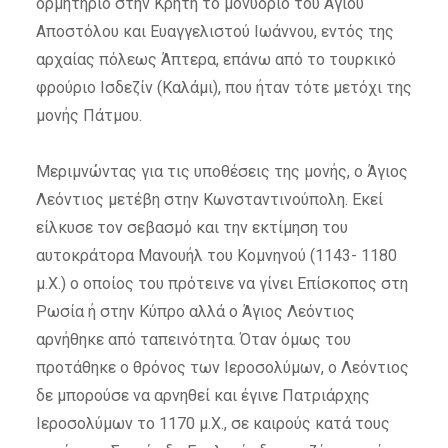
ορμητήριο στην Κρήτη το μονύδριο του Αγίου
Αποστόλου και Ευαγγελιστού Ιωάννου, εντός της
αρχαίας πόλεως Άπτερα, επάνω από το τουρκικό
φρούριο Ισδεζίν (Καλάμι), που ήταν τότε μετόχι της
μονής Πάτμου.
Μεριμνώντας για τις υποθέσεις της μονής, ο Άγιος
Λεόντιος μετέβη στην Κωνσταντινούπολη. Εκεί
είλκυσε τον σεβασμό και την εκτίμηση του
αυτοκράτορα Μανουήλ του Κομνηνού (1143- 1180
μ.Χ.) ο οποίος του πρότεινε να γίνει Επίσκοπος στη
Ρωσία ή στην Κύπρο αλλά ο Άγιος Λεόντιος
αρνήθηκε από ταπεινότητα. Όταν όμως του
προτάθηκε ο θρόνος των Ιεροσολύμων, ο Λεόντιος
δε μπορούσε να αρνηθεί και έγινε Πατριάρχης
Ιεροσολύμων το 1170 μ.Χ., σε καιρούς κατά τους