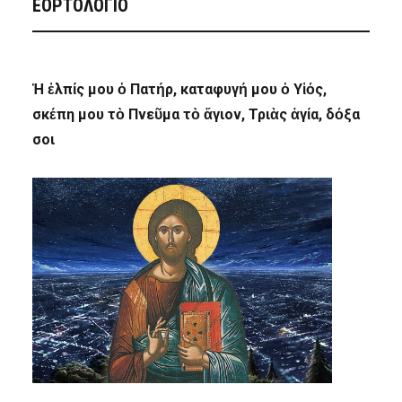
ΕΟΡΤΟΛΟΓΙΟ
Ἡ ἐλπίς μου ὁ Πατήρ, καταφυγή μου ὁ Υἱός,
σκέπη μου τὸ Πνεῦμα τὸ ἅγιον, Τριὰς ἁγία, δόξα
σοι