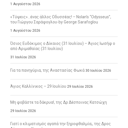
1 Αυγούστου 2026
«Τύψεις»…ένας άλλος Οδυσσέας! – Nolan’s “Odysseus”,
του Γιώργου Σαράφογλου-by George Sarafoglou
1 Αυγούστου 2026
Όσιος Ευδόκιμος ο Δίκαιος (31 Ιουλίου) – Άγιος Ιωσήφ ο
από Αριμαθαίας (31 Ιουλίου)
31 Ιουλίου 2026
Για τα πανηγύρια, της Αναστασίας Φωκά
30 Ιουλίου 2026
Άγιος Καλλίνικος – 29 Ιουλίου
29 Ιουλίου 2026
Μη φοβάστε τα δάκρυα!, της Δρ Δέσποινας Κατσώχη
29 Ιουλίου 2026
Γιατί ο κλιματισμός αγαπά την ξηροφθαλμία;, της Δρος