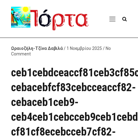
Ωραιοζήλη-Τζίνα Δαβιλά
/ 1 Νοεμβρίου 2025 / No
Comment
ceb1cebdceaccf81ceb3cf85c
cebacebfcf83cebcceaccf82-
cebaceb1ceb9-
ceb4ceb1cebcceb9ceb1cebd
cf81cf8ecebcceb7cf82-