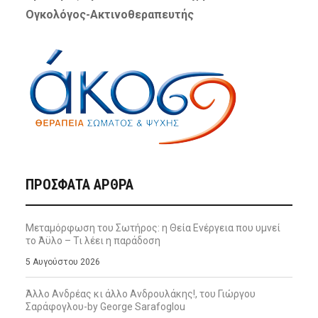
Ογκολόγος-Ακτινοθεραπευτής
ΠΡΌΣΦΑΤΑ ΆΡΘΡΑ
Μεταμόρφωση του Σωτήρος: η Θεία Ενέργεια που υμνεί
το Άϋλο – Τι λέει η παράδοση
5 Αυγούστου 2026
Άλλο Ανδρέας κι άλλο Ανδρουλάκης!, του Γιώργου
Σαράφογλου-by George Sarafoglou