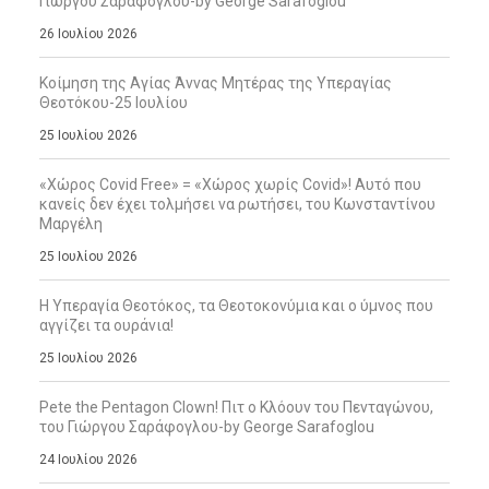
Γιώργου Σαράφογλου-by George Sarafoglou
26 Ιουλίου 2026
Κοίμηση της Αγίας Άννας Μητέρας της Υπεραγίας
Θεοτόκου-25 Ιουλίου
25 Ιουλίου 2026
«Χώρος Covid Free» = «Χώρος χωρίς Covid»! Αυτό που
κανείς δεν έχει τολμήσει να ρωτήσει, του Κωνσταντίνου
Μαργέλη
25 Ιουλίου 2026
Η Υπεραγία Θεοτόκος, τα Θεοτοκονύμια και ο ύμνος που
αγγίζει τα ουράνια!
25 Ιουλίου 2026
Pete the Pentagon Clown! Πιτ ο Κλόουν του Πενταγώνου,
του Γιώργου Σαράφογλου-by George Sarafoglou
24 Ιουλίου 2026