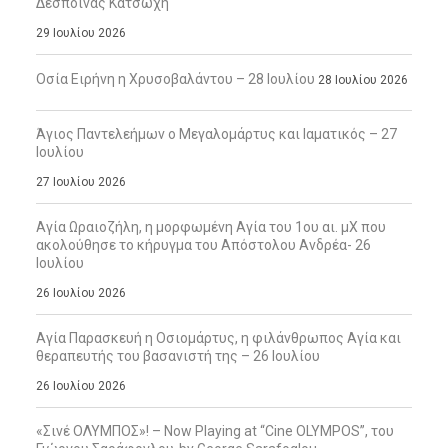
Δέσποινας Κατσώχη
29 Ιουλίου 2026
Οσία Ειρήνη η Χρυσοβαλάντου – 28 Ιουλίου
28 Ιουλίου 2026
Άγιος Παντελεήμων ο Μεγαλομάρτυς και Ιαματικός – 27
Ιουλίου
27 Ιουλίου 2026
Αγία Ωραιοζήλη, η μορφωμένη Αγία του 1ου αι. μΧ που
ακολούθησε το κήρυγμα του Απόστολου Ανδρέα- 26
Ιουλίου
26 Ιουλίου 2026
Αγία Παρασκευή η Οσιομάρτυς, η φιλάνθρωπος Αγία και
θεραπευτής του βασανιστή της – 26 Ιουλίου
26 Ιουλίου 2026
«Σινέ ΟΛΥΜΠΟΣ»! – Now Playing at “Cine OLYMPOS”, του