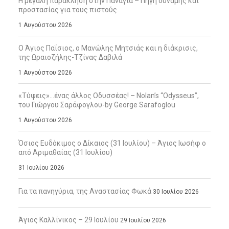
Η μεγάλη παράκληση στην Παναγία – Πηγή δύναμης και
προστασίας για τους πιστούς
1 Αυγούστου 2026
Ο Άγιος Παΐσιος, ο Μανώλης Μητσιάς και η διάκρισις,
της Ωραιοζήλης-Τζίνας Δαβιλά
1 Αυγούστου 2026
«Τύψεις»…ένας άλλος Οδυσσέας! – Nolan’s “Odysseus”,
του Γιώργου Σαράφογλου-by George Sarafoglou
1 Αυγούστου 2026
Όσιος Ευδόκιμος ο Δίκαιος (31 Ιουλίου) – Άγιος Ιωσήφ ο
από Αριμαθαίας (31 Ιουλίου)
31 Ιουλίου 2026
Για τα πανηγύρια, της Αναστασίας Φωκά
30 Ιουλίου 2026
Άγιος Καλλίνικος – 29 Ιουλίου
29 Ιουλίου 2026