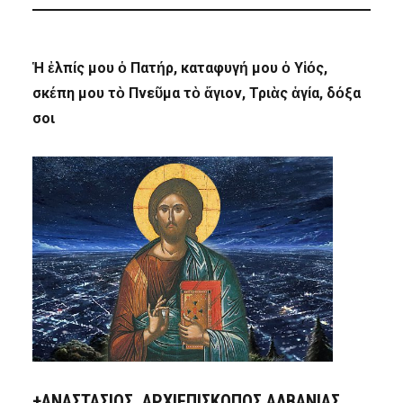
Ἡ ἐλπίς μου ὁ Πατήρ, καταφυγή μου ὁ Υἱός,
σκέπη μου τὸ Πνεῦμα τὸ ἅγιον, Τριὰς ἁγία, δόξα
σοι
+ΑΝΑΣΤΆΣΙΟΣ, ΑΡΧΙΕΠΊΣΚΟΠΟΣ ΑΛΒΑΝΊΑΣ,