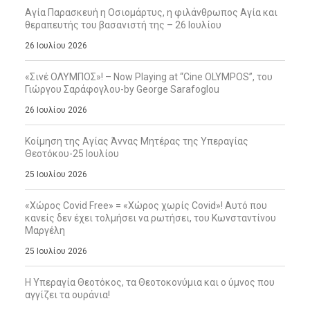
Αγία Παρασκευή η Οσιομάρτυς, η φιλάνθρωπος Αγία και
θεραπευτής του βασανιστή της – 26 Ιουλίου
26 Ιουλίου 2026
«Σινέ ΟΛΥΜΠΟΣ»! – Now Playing at “Cine OLYMPOS”, του
Γιώργου Σαράφογλου-by George Sarafoglou
26 Ιουλίου 2026
Κοίμηση της Αγίας Άννας Μητέρας της Υπεραγίας
Θεοτόκου-25 Ιουλίου
25 Ιουλίου 2026
«Χώρος Covid Free» = «Χώρος χωρίς Covid»! Αυτό που
κανείς δεν έχει τολμήσει να ρωτήσει, του Κωνσταντίνου
Μαργέλη
25 Ιουλίου 2026
Η Υπεραγία Θεοτόκος, τα Θεοτοκονύμια και ο ύμνος που
αγγίζει τα ουράνια!