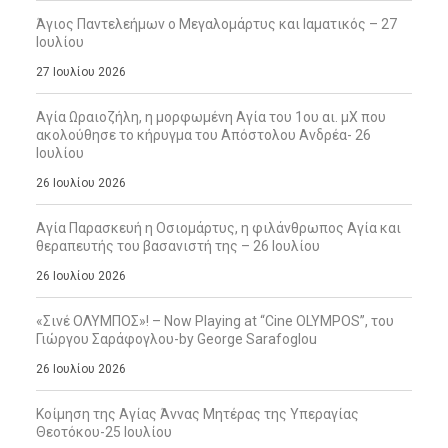
Άγιος Παντελεήμων ο Μεγαλομάρτυς και Ιαματικός – 27
Ιουλίου
27 Ιουλίου 2026
Αγία Ωραιοζήλη, η μορφωμένη Αγία του 1ου αι. μΧ που
ακολούθησε το κήρυγμα του Απόστολου Ανδρέα- 26
Ιουλίου
26 Ιουλίου 2026
Αγία Παρασκευή η Οσιομάρτυς, η φιλάνθρωπος Αγία και
θεραπευτής του βασανιστή της – 26 Ιουλίου
26 Ιουλίου 2026
«Σινέ ΟΛΥΜΠΟΣ»! – Now Playing at “Cine OLYMPOS”, του
Γιώργου Σαράφογλου-by George Sarafoglou
26 Ιουλίου 2026
Κοίμηση της Αγίας Άννας Μητέρας της Υπεραγίας
Θεοτόκου-25 Ιουλίου