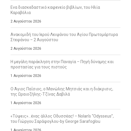
Ενα διασκεδαστικό καφενείο βιβλίων, του Ηλία
Καραβόλια
2 Αυγούστου 2026
Ανακομιδή του Ιερού Λειψάνου του Αγίου Πρωτομάρτυρα
Στεφάνου – 2 Αυγούστου
2 Αυγούστου 2026
Η μεγάλη παράκληση στην Παναγία – Πηγή δύναμης και
προστασίας για τους πιστούς
1 Αυγούστου 2026
Ο Άγιος Παΐσιος, ο Μανώλης Μητσιάς και η διάκρισις,
της Ωραιοζήλης-Τζίνας Δαβιλά
1 Αυγούστου 2026
«Τύψεις»…ένας άλλος Οδυσσέας! – Nolan’s “Odysseus”,
του Γιώργου Σαράφογλου-by George Sarafoglou
1 Αυγούστου 2026