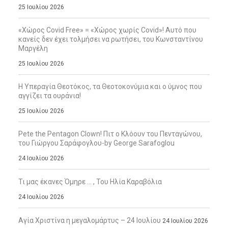
25 Ιουλίου 2026
«Χώρος Covid Free» = «Χώρος χωρίς Covid»! Αυτό που
κανείς δεν έχει τολμήσει να ρωτήσει, του Κωνσταντίνου
Μαργέλη
25 Ιουλίου 2026
Η Υπεραγία Θεοτόκος, τα Θεοτοκονύμια και ο ύμνος που
αγγίζει τα ουράνια!
25 Ιουλίου 2026
Pete the Pentagon Clown! Πιτ ο Κλόουν του Πενταγώνου,
του Γιώργου Σαράφογλου-by George Sarafoglou
24 Ιουλίου 2026
Τι μας έκανες Όμηρε … , Του Ηλία Καραβόλια
24 Ιουλίου 2026
Αγία Χριστίνα η μεγαλομάρτυς – 24 Ιουλίου
24 Ιουλίου 2026