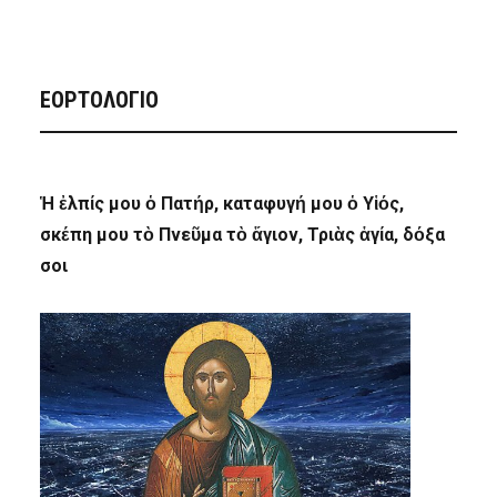
ΕΟΡΤΟΛΟΓΙΟ
Ἡ ἐλπίς μου ὁ Πατήρ, καταφυγή μου ὁ Υἱός,
σκέπη μου τὸ Πνεῦμα τὸ ἅγιον, Τριὰς ἁγία, δόξα
σοι