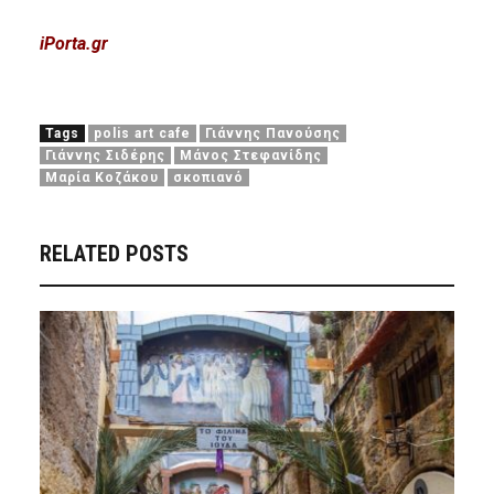
iPorta.gr
Tags
polis art cafe
Γιάννης Πανούσης
Γιάννης Σιδέρης
Μάνος Στεφανίδης
Μαρία Κοζάκου
σκοπιανό
RELATED POSTS