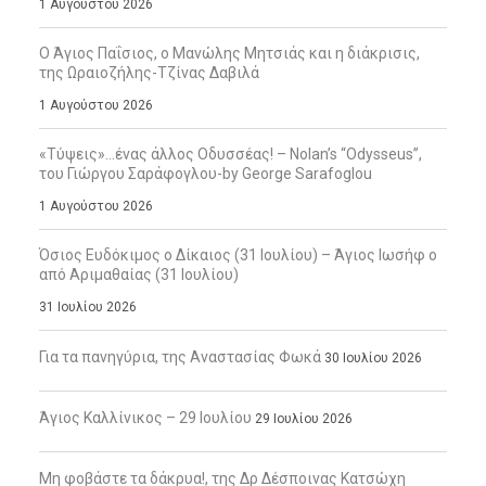
1 Αυγούστου 2026
Ο Άγιος Παΐσιος, ο Μανώλης Μητσιάς και η διάκρισις,
της Ωραιοζήλης-Τζίνας Δαβιλά
1 Αυγούστου 2026
«Τύψεις»…ένας άλλος Οδυσσέας! – Nolan’s “Odysseus”,
του Γιώργου Σαράφογλου-by George Sarafoglou
1 Αυγούστου 2026
Όσιος Ευδόκιμος ο Δίκαιος (31 Ιουλίου) – Άγιος Ιωσήφ ο
από Αριμαθαίας (31 Ιουλίου)
31 Ιουλίου 2026
Για τα πανηγύρια, της Αναστασίας Φωκά
30 Ιουλίου 2026
Άγιος Καλλίνικος – 29 Ιουλίου
29 Ιουλίου 2026
Μη φοβάστε τα δάκρυα!, της Δρ Δέσποινας Κατσώχη