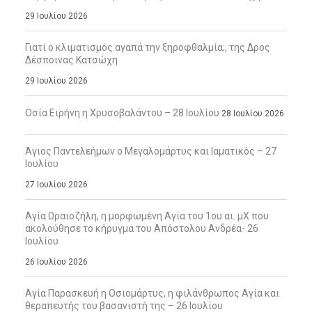
29 Ιουλίου 2026
Γιατί ο κλιματισμός αγαπά την ξηροφθαλμία;, της Δρος
Δέσποινας Κατσώχη
29 Ιουλίου 2026
Οσία Ειρήνη η Χρυσοβαλάντου – 28 Ιουλίου
28 Ιουλίου 2026
Άγιος Παντελεήμων ο Μεγαλομάρτυς και Ιαματικός – 27
Ιουλίου
27 Ιουλίου 2026
Αγία Ωραιοζήλη, η μορφωμένη Αγία του 1ου αι. μΧ που
ακολούθησε το κήρυγμα του Απόστολου Ανδρέα- 26
Ιουλίου
26 Ιουλίου 2026
Αγία Παρασκευή η Οσιομάρτυς, η φιλάνθρωπος Αγία και
θεραπευτής του βασανιστή της – 26 Ιουλίου