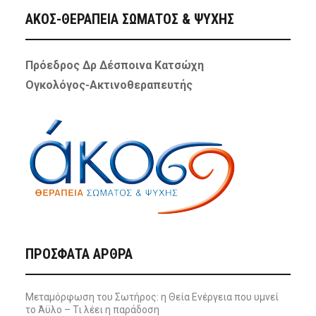
ΑΚΟΣ-ΘΕΡΑΠΕΙΑ ΣΩΜΑΤΟΣ & ΨΥΧΗΣ
Πρόεδρος Δρ Δέσποινα Κατσώχη
Ογκολόγος-Ακτινοθεραπευτής
ΠΡΌΣΦΑΤΑ ΆΡΘΡΑ
Μεταμόρφωση του Σωτήρος: η Θεία Ενέργεια που υμνεί
το Άϋλο – Τι λέει η παράδοση