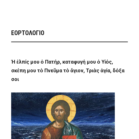
ΕΟΡΤΟΛΟΓΙΟ
Ἡ ἐλπίς μου ὁ Πατήρ, καταφυγή μου ὁ Υἱός,
σκέπη μου τὸ Πνεῦμα τὸ ἅγιον, Τριὰς ἁγία, δόξα
σοι