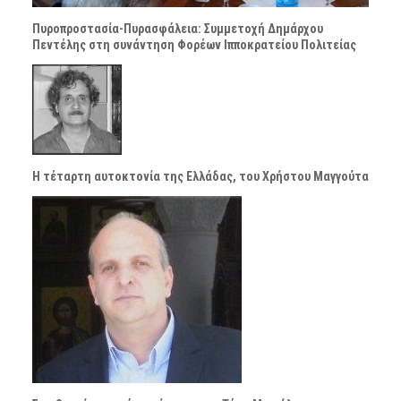
Πυροπροστασία-Πυρασφάλεια: Συμμετοχή Δημάρχου
Πεντέλης στη συνάντηση Φορέων Ιπποκρατείου Πολιτείας
H τέταρτη αυτοκτονία της Ελλάδας, του Χρήστου Μαγγούτα