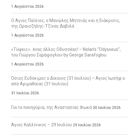
1 Αυγούστου 2026
Ο Άγιος Παΐσιος, ο Μανώλης Μητσιάς και η διάκρισις,
της Ωραιοζήλης-Τζίνας Δαβιλά
1 Αυγούστου 2026
«Τύψεις»…ένας άλλος Οδυσσέας! – Nolan’s “Odysseus”,
του Γιώργου Σαράφογλου-by George Sarafoglou
1 Αυγούστου 2026
Όσιος Ευδόκιμος ο Δίκαιος (31 Ιουλίου) – Άγιος Ιωσήφ ο
από Αριμαθαίας (31 Ιουλίου)
31 Ιουλίου 2026
Για τα πανηγύρια, της Αναστασίας Φωκά
30 Ιουλίου 2026
Άγιος Καλλίνικος – 29 Ιουλίου
29 Ιουλίου 2026