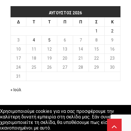
ΑΎΓΟΥΣΤΟΣ 2026
Δ
Τ
Τ
Π
Π
Σ
Κ
1
2
3
4
5
6
7
8
9
10
11
12
13
14
15
16
17
18
19
20
21
22
23
24
25
26
27
28
29
30
31
« Ιούλ
Χρησιμοποιούμε cookies για να σας προσφέρουμε την
καλύτερη δυνατή εμπειρία στη σελίδα μας. Εάν συνεχίσετε να
χρησιμοποιείτε τη σελίδα, θα υποθέσουμε πως είστε
ικανοποιημένοι με αυτό.