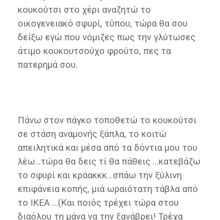
κουκούτσι στο χέρι αναζητώ το
οικογενειακό σφυρί, τύπου, τώρα θα σου
δείξω εγώ που νόμιζες πως την γλύτωσες
άτιμο κουκουτσούχο φρούτο, πες τα
πατερημά σου.
Πάνω στον πάγκο τοποθετώ το κουκούτσι
σε στάση αναμονής ξάπλα, το κοιτώ
απειλητικά και μέσα από τα δόντια μου του
λέω…τώρα θα δεις τί θα πάθεις …κατεβάζω
το σφυρί και κράακκκ…σπάω την ξύλινη
επιφάνεια κοπής, μιά ωραιότατη τάβλα από
το ΙΚΕΑ …(Και ποιός τρέχει τώρα στου
διαόλου τη μάνα να την ξανάβρει! Τρέχα