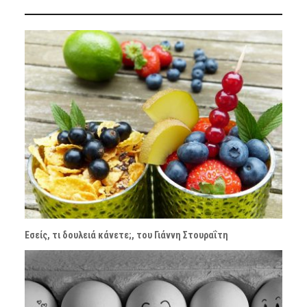
Εσείς, τι δουλειά κάνετε;, του Γιάννη Στουραΐτη