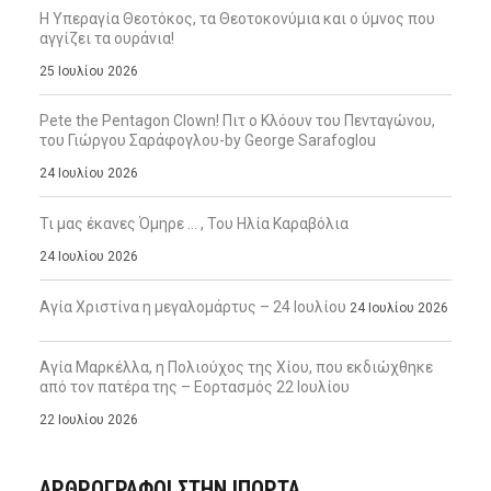
Η Υπεραγία Θεοτόκος, τα Θεοτοκονύμια και ο ύμνος που
αγγίζει τα ουράνια!
25 Ιουλίου 2026
Pete the Pentagon Clown! Πιτ ο Κλόουν του Πενταγώνου,
του Γιώργου Σαράφογλου-by George Sarafoglou
24 Ιουλίου 2026
Τι μας έκανες Όμηρε … , Του Ηλία Καραβόλια
24 Ιουλίου 2026
Αγία Χριστίνα η μεγαλομάρτυς – 24 Ιουλίου
24 Ιουλίου 2026
Αγία Μαρκέλλα, η Πολιούχος της Χίου, που εκδιώχθηκε
από τον πατέρα της – Εορτασμός 22 Ιουλίου
22 Ιουλίου 2026
ΑΡΘΡΟΓΡΑΦΟΙ ΣΤΗΝ IΠΟΡΤΑ