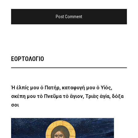
ΕΟΡΤΟΛΟΓΙΟ
Ἡ ἐλπίς μου ὁ Πατήρ, καταφυγή μου ὁ Υἱός,
σκέπη μου τὸ Πνεῦμα τὸ ἅγιον, Τριὰς ἁγία, δόξα
σοι