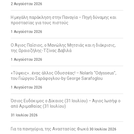
2 Αυγούστου 2026
Η μεγάλη παράκληση στην Παναγία – Πηγή δύναμης και
προστασίας για τους πιστούς
1 Αυγούστου 2026
Ο Άγιος Παΐσιος, ο Μανώλης Μητσιάς και η διάκρισις,
της Ωραιοζήλης-Τζίνας Δαβιλά
1 Αυγούστου 2026
«Τύψεις»…ένας άλλος Οδυσσέας! – Nolan’s “Odysseus”,
του Γιώργου Σαράφογλου-by George Sarafoglou
1 Αυγούστου 2026
Όσιος Ευδόκιμος ο Δίκαιος (31 Ιουλίου) – Άγιος Ιωσήφ ο
από Αριμαθαίας (31 Ιουλίου)
31 Ιουλίου 2026
Για τα πανηγύρια, της Αναστασίας Φωκά
30 Ιουλίου 2026