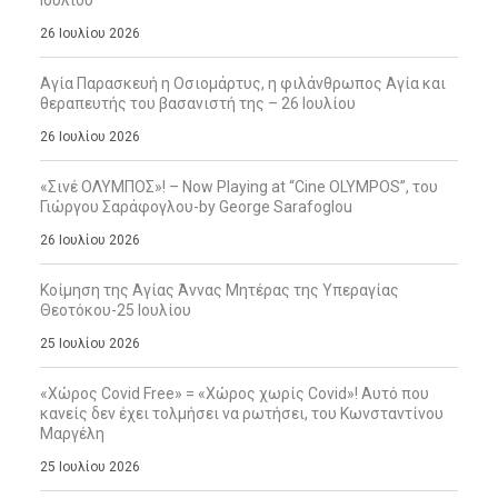
Ιουλίου
26 Ιουλίου 2026
Αγία Παρασκευή η Οσιομάρτυς, η φιλάνθρωπος Αγία και
θεραπευτής του βασανιστή της – 26 Ιουλίου
26 Ιουλίου 2026
«Σινέ ΟΛΥΜΠΟΣ»! – Now Playing at “Cine OLYMPOS”, του
Γιώργου Σαράφογλου-by George Sarafoglou
26 Ιουλίου 2026
Κοίμηση της Αγίας Άννας Μητέρας της Υπεραγίας
Θεοτόκου-25 Ιουλίου
25 Ιουλίου 2026
«Χώρος Covid Free» = «Χώρος χωρίς Covid»! Αυτό που
κανείς δεν έχει τολμήσει να ρωτήσει, του Κωνσταντίνου
Μαργέλη
25 Ιουλίου 2026