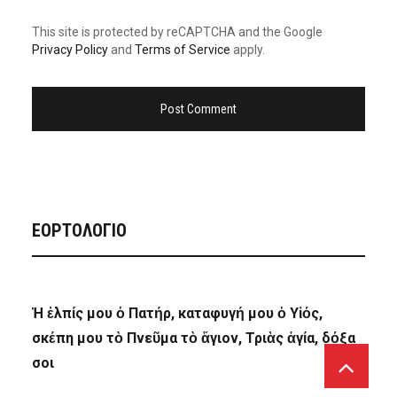
This site is protected by reCAPTCHA and the Google
Privacy Policy
and
Terms of Service
apply.
ΕΟΡΤΟΛΟΓΙΟ
Ἡ ἐλπίς μου ὁ Πατήρ, καταφυγή μου ὁ Υἱός,
σκέπη μου τὸ Πνεῦμα τὸ ἅγιον, Τριὰς ἁγία, δόξα
σοι