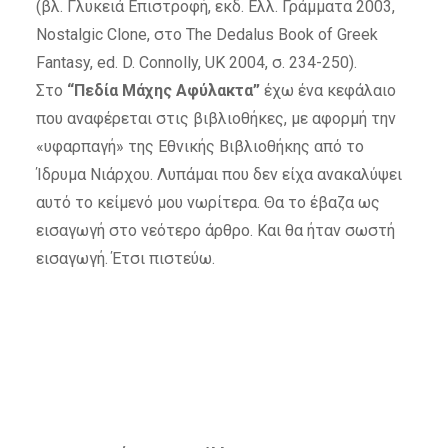
(βλ. Γλυκειά Επιστροφή, εκδ. Ελλ. Γράμματα 2003,
Nostalgic Clone, στο The Dedalus Book of Greek
Fantasy, ed. D. Connolly, UK 2004, σ. 234-250).
Στο
“Πεδία Μάχης Αφύλακτα”
έχω ένα κεφάλαιο
που αναφέρεται στις βιβλιοθήκες, με αφορμή την
«υφαρπαγή» της Εθνικής Βιβλιοθήκης από το
Ίδρυμα Νιάρχου. Λυπάμαι που δεν είχα ανακαλύψει
αυτό το κείμενό μου νωρίτερα. Θα το έβαζα ως
εισαγωγή στο νεότερο άρθρο. Και θα ήταν σωστή
εισαγωγή. Έτσι πιστεύω.