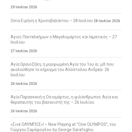
29 Ιουλίου 2026
Οσία Ειρήνη η Χρυσοβαλάντου – 28 Ιουλίου
28 Ιουλίου 2026
Άγιος Παντελεήμων ο Μεγαλομάρτυς και Ιαματικός – 27
Ιουλίου
27 Ιουλίου 2026
Αγία Ωραιοζήλη, η μορφωμένη Αγία του 1ου αι. μΧ που
ακολούθησε το κήρυγμα του Απόστολου Ανδρέα- 26
Ιουλίου
26 Ιουλίου 2026
Αγία Παρασκευή η Οσιομάρτυς, η φιλάνθρωπος Αγία και
θεραπευτής του βασανιστή της – 26 Ιουλίου
26 Ιουλίου 2026
«Σινέ ΟΛΥΜΠΟΣ»! – Now Playing at “Cine OLYMPOS”, του
Γιώργου Σαράφογλου-by George Sarafoglou