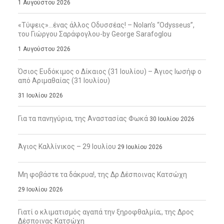
1 Αυγούστου 2026
«Τύψεις»…ένας άλλος Οδυσσέας! – Nolan’s “Odysseus”,
του Γιώργου Σαράφογλου-by George Sarafoglou
1 Αυγούστου 2026
Όσιος Ευδόκιμος ο Δίκαιος (31 Ιουλίου) – Άγιος Ιωσήφ ο
από Αριμαθαίας (31 Ιουλίου)
31 Ιουλίου 2026
Για τα πανηγύρια, της Αναστασίας Φωκά
30 Ιουλίου 2026
Άγιος Καλλίνικος – 29 Ιουλίου
29 Ιουλίου 2026
Μη φοβάστε τα δάκρυα!, της Δρ Δέσποινας Κατσώχη
29 Ιουλίου 2026
Γιατί ο κλιματισμός αγαπά την ξηροφθαλμία;, της Δρος
Δέσποινας Κατσώχη