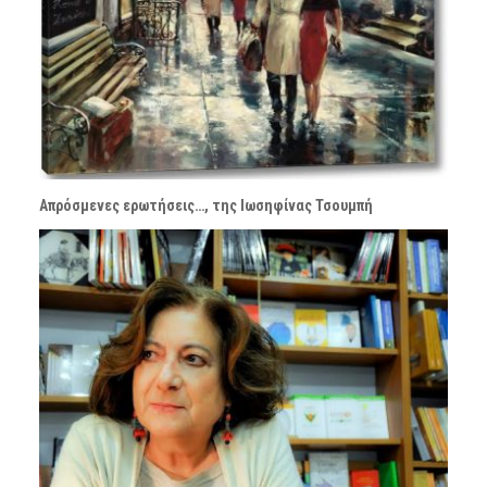
Απρόσμενες ερωτήσεις…, της Ιωσηφίνας Τσουμπή