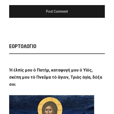
ΕΟΡΤΟΛΟΓΙΟ
Ἡ ἐλπίς μου ὁ Πατήρ, καταφυγή μου ὁ Υἱός,
σκέπη μου τὸ Πνεῦμα τὸ ἅγιον, Τριὰς ἁγία, δόξα
σοι