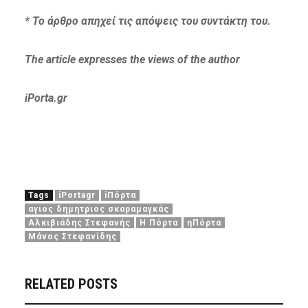
* Το άρθρο απηχεί τις απόψεις του συντάκτη του.
The article expresses the views of the author
iPorta.gr
Tags
iPortagr
iΠόρτα
αγιος δημητριος σκαραμαγκάς
Αλκιβιάδης Στεφανής
Η Πόρτα
ηΠόρτα
Μάνος Στεφανίδης
RELATED POSTS