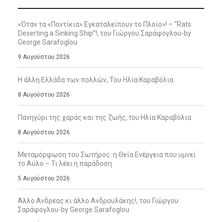
«Όταν τα «Ποντίκια» Εγκαταλείπουν το Πλοίο»! – “Rats
Deserting a Sinking Ship”!, του Γιώργου Σαράφογλου-by
George Sarafoglou
9 Αυγούστου 2026
Η άλλη Ελλάδα των πολλών, Του Ηλία Καραβόλια
8 Αυγούστου 2026
Πανηγύρι της χαράς και της ζωής, tου Ηλία Καραβόλια
8 Αυγούστου 2026
Μεταμόρφωση του Σωτήρος: η Θεία Ενέργεια που υμνεί
το Άϋλο – Τι λέει η παράδοση
5 Αυγούστου 2026
Άλλο Ανδρέας κι άλλο Ανδρουλάκης!, του Γιώργου
Σαράφογλου-by George Sarafoglou