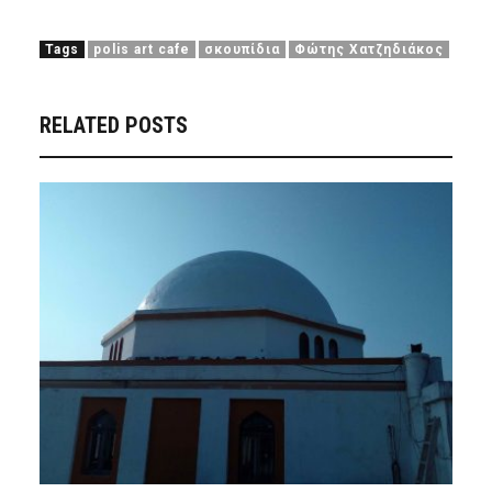
Tags
polis art cafe
σκουπίδια
Φώτης Χατζηδιάκος
RELATED POSTS