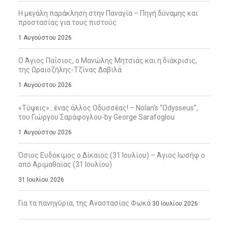
Η μεγάλη παράκληση στην Παναγία – Πηγή δύναμης και
προστασίας για τους πιστούς
1 Αυγούστου 2026
Ο Άγιος Παΐσιος, ο Μανώλης Μητσιάς και η διάκρισις,
της Ωραιοζήλης-Τζίνας Δαβιλά
1 Αυγούστου 2026
«Τύψεις»…ένας άλλος Οδυσσέας! – Nolan’s “Odysseus”,
του Γιώργου Σαράφογλου-by George Sarafoglou
1 Αυγούστου 2026
Όσιος Ευδόκιμος ο Δίκαιος (31 Ιουλίου) – Άγιος Ιωσήφ ο
από Αριμαθαίας (31 Ιουλίου)
31 Ιουλίου 2026
Για τα πανηγύρια, της Αναστασίας Φωκά
30 Ιουλίου 2026