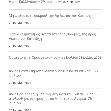
Άγιος Καλλίνικος – 29 Ιουλίου
29 Ιουλίου 2026
Μη φοβάστε τα δάκρυα!, της Δρ Δέσποινας Κατσώχη
29 Ιουλίου 2026
Γιατί ο κλιματισμός αγαπά την ξηροφθαλμία;, της Δρος
Δέσποινας Κατσώχη
29 Ιουλίου 2026
Οσία Ειρήνη η Χρυσοβαλάντου – 28 Ιουλίου
28 Ιουλίου 2026
Άγιος Παντελεήμων ο Μεγαλομάρτυς και Ιαματικός – 27
Ιουλίου
27 Ιουλίου 2026
Αγία Ωραιοζήλη, η μορφωμένη Αγία του 1ου αι. μΧ που
ακολούθησε το κήρυγμα του Απόστολου Ανδρέα- 26
Ιουλίου
26 Ιουλίου 2026