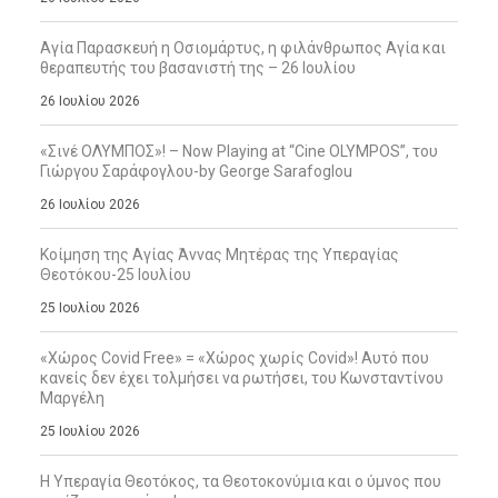
Αγία Παρασκευή η Οσιομάρτυς, η φιλάνθρωπος Αγία και
θεραπευτής του βασανιστή της – 26 Ιουλίου
26 Ιουλίου 2026
«Σινέ ΟΛΥΜΠΟΣ»! – Now Playing at “Cine OLYMPOS”, του
Γιώργου Σαράφογλου-by George Sarafoglou
26 Ιουλίου 2026
Κοίμηση της Αγίας Άννας Μητέρας της Υπεραγίας
Θεοτόκου-25 Ιουλίου
25 Ιουλίου 2026
«Χώρος Covid Free» = «Χώρος χωρίς Covid»! Αυτό που
κανείς δεν έχει τολμήσει να ρωτήσει, του Κωνσταντίνου
Μαργέλη
25 Ιουλίου 2026
Η Υπεραγία Θεοτόκος, τα Θεοτοκονύμια και ο ύμνος που