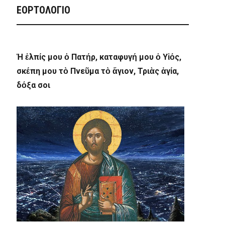
ΕΟΡΤΟΛΟΓΙΟ
Ἡ ἐλπίς μου ὁ Πατήρ, καταφυγή μου ὁ Υἱός,
σκέπη μου τὸ Πνεῦμα τὸ ἅγιον, Τριὰς ἁγία,
δόξα σοι