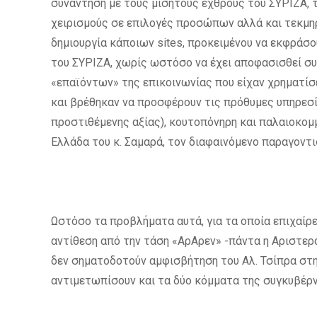
συνάντηση με τους μισητούς εχθρούς του ΣΥΡΙΖΑ,
χειρισμούς σε επιλογές προσώπων αλλά και τεκμηρ
δημιουργία κάποιων sites, προκειμένου να εκφράσο
του ΣΥΡΙΖΑ, χωρίς ωστόσο να έχει αποφασισθεί συ
«επαϊόντων» της επικοινωνίας που είχαν χρηματ
και βρέθηκαν να προσφέρουν τις πρόθυμες υπηρεσίε
προστιθέμενης αξίας), κουτοπόνηρη και παλαιοκομ
Ελλάδα του κ. Σαμαρά, τον διαφαινόμενο παραγοντ
Ωστόσο τα προβλήματα αυτά, για τα οποία επιχαίρε
αντίθεση από την τάση «ΑρΑρεν» -πάντα η Αριστερά
δεν σηματοδοτούν αμφισβήτηση του Αλ. Τσίπρα στ
αντιμετωπίσουν και τα δύο κόμματα της συγκυβέρν