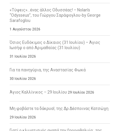
«Τύψεις»…ένας άλλος Οδυσσέας! – Nolan’s
“Odysseus”, του Γιώργου Σαράφογλου-by George
Sarafoglou
1 Αυγούστου 2026
Όσιος Ευδόκιμος ο Δίκαιος (31 Ιουλίου) – Άγιος
Ιωσήφ ο από Αριμαθαίας (31 Ιουλίου)
31 Ιουλίου 2026
Για τα πανηγύρια, της Αναστασίας Φωκά
30 Ιουλίου 2026
Άγιος Καλλίνικος – 29 Ιουλίου
29 Ιουλίου 2026
Μη φοβάστε τα δάκρυα!, της Δρ Δέσποινας Κατσώχη
29 Ιουλίου 2026
Γιατί ο κλιματισμός αγαπά την ξηροφθαλμία;, της