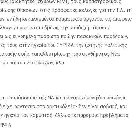
 τους ιδιοκτήτες ισχυρών ΜΜΕ, τους καταστροφικούς
ίωσης θπεσεων, στις πρόσφατες εκλογές για την Τ.Α., τη
υν, εν ήδη κεκαλυμμένου κομματικού οργάνου, τις απόψεις
λλογικά μια τέτοια δράση, την υποδοχή κάποιων
ίσει ως ευνοημένα πρόσωπα πρώην πασοκικών προέδρων,
ς τους στην ηγεσία του ΣΥΡΙΖΑ, την (φτηνής πολιτικής
ματικής υφής, «απαλλοτρίωση», του συνθήματος Νέα
ισμό κάποιων στελεχών, κλπ.
ι η εκπρόσωπος της ΝΔ και η αναμενόμενη δια κειμένου
 είχε φαντασία στα αρκτικόλεξα- δεν είναι σοβαρά, και
ην ηγεσία του κόμματος. Αλλωστε παρόμοια προβλήματα
ησης.