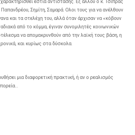
χαρακτηρισθεί εστία αντίστασης. Εξ άλλου ο κ. Τσίπρας
 Παπανδρέου, Σημίτη, Σαμαρά. Ολοι τους για να ανέλθουν
ανα και τα στελέχη του, αλλά όταν άρχισαν να «κόβουν
ταδιακά από το κόμμα, έγιναν συνομιλητές κοινωνικών
τέλεσμα να απομακρυνθούν από την λαϊκή τους βάση, η
χρονικά, και κυρίως στα δύσκολα.
ουθήσει μια διαφορετική πρακτική, ή αν ο ρεαλισμός
 πορεία…