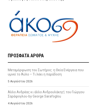
ΠΡΌΣΦΑΤΑ ΆΡΘΡΑ
Μεταμόρφωση του Σωτήρος: η Θεία Ενέργεια που
υμνεί το Άϋλο – Τι λέει η παράδοση
5 Αυγούστου 2026
Άλλο Ανδρέας κι άλλο Ανδρουλάκης!, του Γιώργου
Σαράφογλου-by George Sarafoglou
4 Αυγούστου 2026