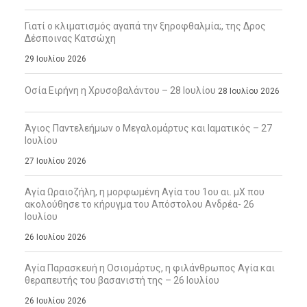
Γιατί ο κλιματισμός αγαπά την ξηροφθαλμία;, της Δρος
Δέσποινας Κατσώχη
29 Ιουλίου 2026
Οσία Ειρήνη η Χρυσοβαλάντου – 28 Ιουλίου
28 Ιουλίου 2026
Άγιος Παντελεήμων ο Μεγαλομάρτυς και Ιαματικός – 27
Ιουλίου
27 Ιουλίου 2026
Αγία Ωραιοζήλη, η μορφωμένη Αγία του 1ου αι. μΧ που
ακολούθησε το κήρυγμα του Απόστολου Ανδρέα- 26
Ιουλίου
26 Ιουλίου 2026
Αγία Παρασκευή η Οσιομάρτυς, η φιλάνθρωπος Αγία και
θεραπευτής του βασανιστή της – 26 Ιουλίου
26 Ιουλίου 2026