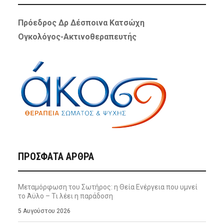
Πρόεδρος Δρ Δέσποινα Κατσώχη
Ογκολόγος-Ακτινοθεραπευτής
ΠΡΌΣΦΑΤΑ ΆΡΘΡΑ
Μεταμόρφωση του Σωτήρος: η Θεία Ενέργεια που υμνεί
το Άϋλο – Τι λέει η παράδοση
5 Αυγούστου 2026