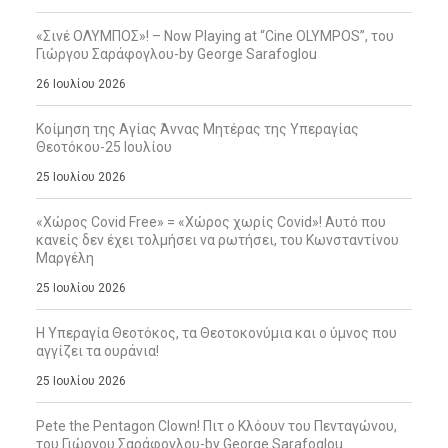
«Σινέ ΟΛΥΜΠΟΣ»! – Now Playing at “Cine OLYMPOS”, του
Γιώργου Σαράφογλου-by George Sarafoglou
26 Ιουλίου 2026
Κοίμηση της Αγίας Άννας Μητέρας της Υπεραγίας
Θεοτόκου-25 Ιουλίου
25 Ιουλίου 2026
«Χώρος Covid Free» = «Χώρος χωρίς Covid»! Αυτό που
κανείς δεν έχει τολμήσει να ρωτήσει, του Κωνσταντίνου
Μαργέλη
25 Ιουλίου 2026
Η Υπεραγία Θεοτόκος, τα Θεοτοκονύμια και ο ύμνος που
αγγίζει τα ουράνια!
25 Ιουλίου 2026
Pete the Pentagon Clown! Πιτ ο Κλόουν του Πενταγώνου,
του Γιώργου Σαράφογλου-by George Sarafoglou