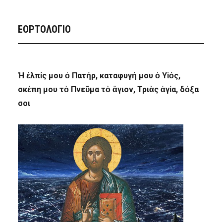
ΕΟΡΤΟΛΟΓΙΟ
Ἡ ἐλπίς μου ὁ Πατήρ, καταφυγή μου ὁ Υἱός,
σκέπη μου τὸ Πνεῦμα τὸ ἅγιον, Τριὰς ἁγία, δόξα
σοι