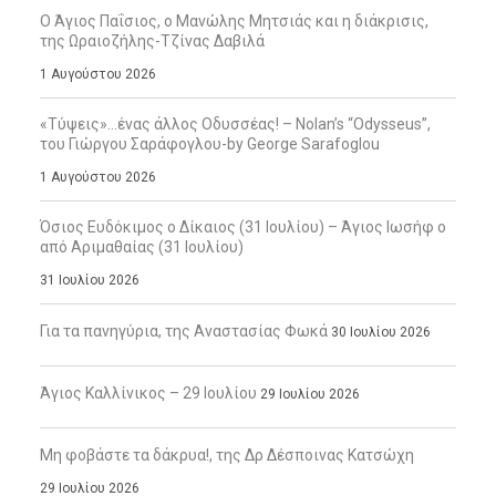
Ο Άγιος Παΐσιος, ο Μανώλης Μητσιάς και η διάκρισις,
της Ωραιοζήλης-Τζίνας Δαβιλά
1 Αυγούστου 2026
«Τύψεις»…ένας άλλος Οδυσσέας! – Nolan’s “Odysseus”,
του Γιώργου Σαράφογλου-by George Sarafoglou
1 Αυγούστου 2026
Όσιος Ευδόκιμος ο Δίκαιος (31 Ιουλίου) – Άγιος Ιωσήφ ο
από Αριμαθαίας (31 Ιουλίου)
31 Ιουλίου 2026
Για τα πανηγύρια, της Αναστασίας Φωκά
30 Ιουλίου 2026
Άγιος Καλλίνικος – 29 Ιουλίου
29 Ιουλίου 2026
Μη φοβάστε τα δάκρυα!, της Δρ Δέσποινας Κατσώχη
29 Ιουλίου 2026