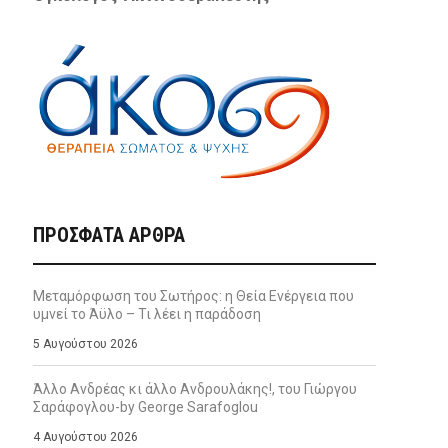
ΠΡΌΣΦΑΤΑ ΆΡΘΡΑ
Μεταμόρφωση του Σωτήρος: η Θεία Ενέργεια που
υμνεί το Άϋλο – Τι λέει η παράδοση
5 Αυγούστου 2026
Άλλο Ανδρέας κι άλλο Ανδρουλάκης!, του Γιώργου
Σαράφογλου-by George Sarafoglou
4 Αυγούστου 2026