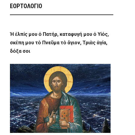
ΕΟΡΤΟΛΟΓΙΟ
Ἡ ἐλπίς μου ὁ Πατήρ, καταφυγή μου ὁ Υἱός,
σκέπη μου τὸ Πνεῦμα τὸ ἅγιον, Τριὰς ἁγία,
δόξα σοι