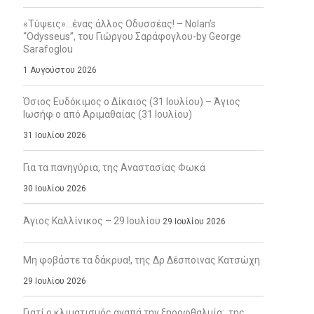
«Τύψεις»…ένας άλλος Οδυσσέας! – Nolan’s
“Odysseus”, του Γιώργου Σαράφογλου-by George
Sarafoglou
1 Αυγούστου 2026
Όσιος Ευδόκιμος ο Δίκαιος (31 Ιουλίου) – Άγιος
Ιωσήφ ο από Αριμαθαίας (31 Ιουλίου)
31 Ιουλίου 2026
Για τα πανηγύρια, της Αναστασίας Φωκά
30 Ιουλίου 2026
Άγιος Καλλίνικος – 29 Ιουλίου
29 Ιουλίου 2026
Μη φοβάστε τα δάκρυα!, της Δρ Δέσποινας Κατσώχη
29 Ιουλίου 2026
Γιατί ο κλιματισμός αγαπά την ξηροφθαλμία;, της