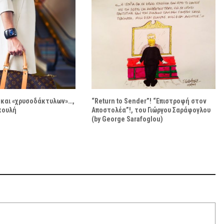
 και «χρυσοδάκτυλων»…,
“Return to Sender”! “Επιστροφή στον
κουλή
Αποστολέα”!, του Γιώργου Σαράφογλου
(by George Sarafoglou)