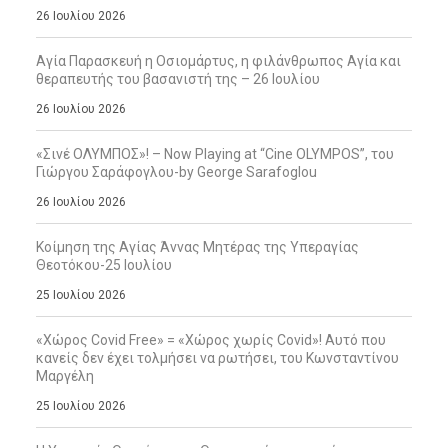
26 Ιουλίου 2026
Αγία Παρασκευή η Οσιομάρτυς, η φιλάνθρωπος Αγία και
θεραπευτής του βασανιστή της – 26 Ιουλίου
26 Ιουλίου 2026
«Σινέ ΟΛΥΜΠΟΣ»! – Now Playing at “Cine OLYMPOS”, του
Γιώργου Σαράφογλου-by George Sarafoglou
26 Ιουλίου 2026
Κοίμηση της Αγίας Άννας Μητέρας της Υπεραγίας
Θεοτόκου-25 Ιουλίου
25 Ιουλίου 2026
«Χώρος Covid Free» = «Χώρος χωρίς Covid»! Αυτό που
κανείς δεν έχει τολμήσει να ρωτήσει, του Κωνσταντίνου
Μαργέλη
25 Ιουλίου 2026