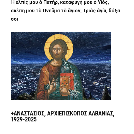
Ἡ ἐλπίς μου ὁ Πατήρ, καταφυγή μου ὁ Υἱός,
σκέπη μου τὸ Πνεῦμα τὸ ἅγιον, Τριὰς ἁγία, δόξα
σοι
+ΑΝΑΣΤΆΣΙΟΣ, ΑΡΧΙΕΠΊΣΚΟΠΟΣ ΑΛΒΑΝΊΑΣ,
1929-2025