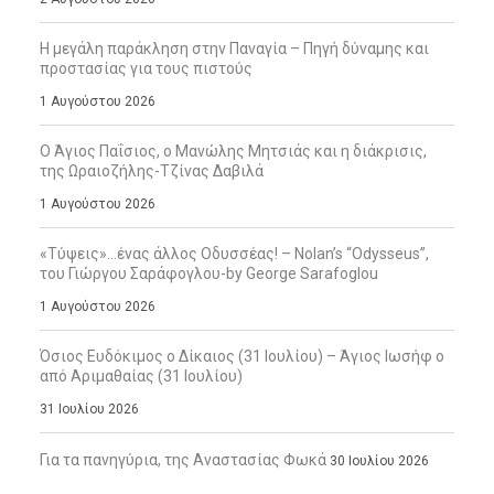
Η μεγάλη παράκληση στην Παναγία – Πηγή δύναμης και
προστασίας για τους πιστούς
1 Αυγούστου 2026
Ο Άγιος Παΐσιος, ο Μανώλης Μητσιάς και η διάκρισις,
της Ωραιοζήλης-Τζίνας Δαβιλά
1 Αυγούστου 2026
«Τύψεις»…ένας άλλος Οδυσσέας! – Nolan’s “Odysseus”,
του Γιώργου Σαράφογλου-by George Sarafoglou
1 Αυγούστου 2026
Όσιος Ευδόκιμος ο Δίκαιος (31 Ιουλίου) – Άγιος Ιωσήφ ο
από Αριμαθαίας (31 Ιουλίου)
31 Ιουλίου 2026
Για τα πανηγύρια, της Αναστασίας Φωκά
30 Ιουλίου 2026