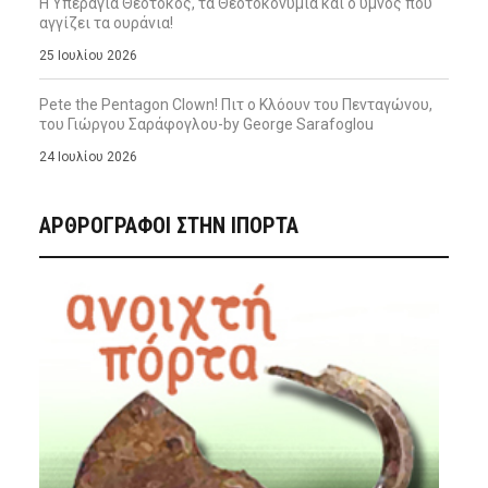
Η Υπεραγία Θεοτόκος, τα Θεοτοκονύμια και ο ύμνος που
αγγίζει τα ουράνια!
25 Ιουλίου 2026
Pete the Pentagon Clown! Πιτ ο Κλόουν του Πενταγώνου,
του Γιώργου Σαράφογλου-by George Sarafoglou
24 Ιουλίου 2026
ΑΡΘΡΟΓΡΑΦΟΙ ΣΤΗΝ IΠΟΡΤΑ