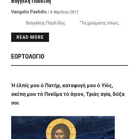
Βαγγέλη Παυλίδη
Vangelis Pavlidis
/ 8 Απριλίου 2017
Βαγγέλης Παυλίδης “Τα χρώματα, όπως…
READ MORE
ΕΟΡΤΟΛΟΓΙΟ
Ἡ ἐλπίς μου ὁ Πατήρ, καταφυγή μου ὁ Υἱός,
σκέπη μου τὸ Πνεῦμα τὸ ἅγιον, Τριὰς ἁγία, δόξα
σοι