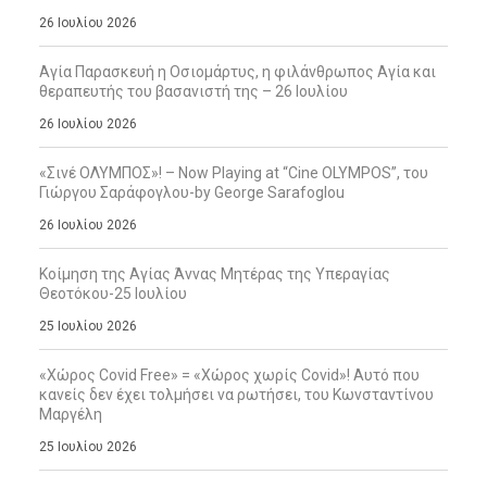
26 Ιουλίου 2026
Αγία Παρασκευή η Οσιομάρτυς, η φιλάνθρωπος Αγία και
θεραπευτής του βασανιστή της – 26 Ιουλίου
26 Ιουλίου 2026
«Σινέ ΟΛΥΜΠΟΣ»! – Now Playing at “Cine OLYMPOS”, του
Γιώργου Σαράφογλου-by George Sarafoglou
26 Ιουλίου 2026
Κοίμηση της Αγίας Άννας Μητέρας της Υπεραγίας
Θεοτόκου-25 Ιουλίου
25 Ιουλίου 2026
«Χώρος Covid Free» = «Χώρος χωρίς Covid»! Αυτό που
κανείς δεν έχει τολμήσει να ρωτήσει, του Κωνσταντίνου
Μαργέλη
25 Ιουλίου 2026