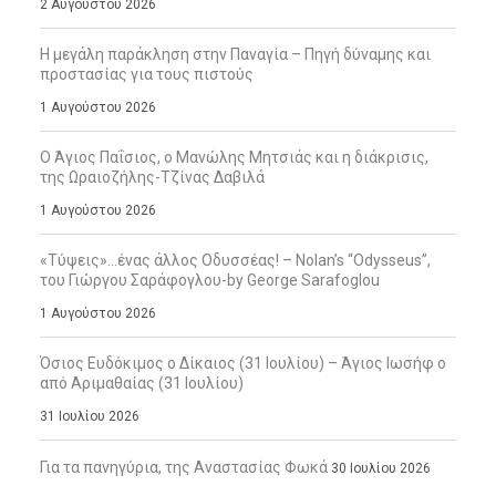
2 Αυγούστου 2026
Η μεγάλη παράκληση στην Παναγία – Πηγή δύναμης και
προστασίας για τους πιστούς
1 Αυγούστου 2026
Ο Άγιος Παΐσιος, ο Μανώλης Μητσιάς και η διάκρισις,
της Ωραιοζήλης-Τζίνας Δαβιλά
1 Αυγούστου 2026
«Τύψεις»…ένας άλλος Οδυσσέας! – Nolan’s “Odysseus”,
του Γιώργου Σαράφογλου-by George Sarafoglou
1 Αυγούστου 2026
Όσιος Ευδόκιμος ο Δίκαιος (31 Ιουλίου) – Άγιος Ιωσήφ ο
από Αριμαθαίας (31 Ιουλίου)
31 Ιουλίου 2026
Για τα πανηγύρια, της Αναστασίας Φωκά
30 Ιουλίου 2026