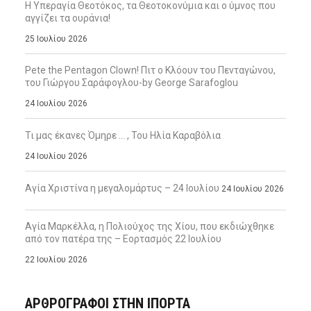
Η Υπεραγία Θεοτόκος, τα Θεοτοκονύμια και ο ύμνος που
αγγίζει τα ουράνια!
25 Ιουλίου 2026
Pete the Pentagon Clown! Πιτ ο Κλόουν του Πενταγώνου,
του Γιώργου Σαράφογλου-by George Sarafoglou
24 Ιουλίου 2026
Τι μας έκανες Όμηρε … , Του Ηλία Καραβόλια
24 Ιουλίου 2026
Αγία Χριστίνα η μεγαλομάρτυς – 24 Ιουλίου
24 Ιουλίου 2026
Αγία Μαρκέλλα, η Πολιούχος της Χίου, που εκδιώχθηκε
από τον πατέρα της – Εορτασμός 22 Ιουλίου
22 Ιουλίου 2026
ΑΡΘΡΟΓΡΑΦΟΙ ΣΤΗΝ IΠΟΡΤΑ