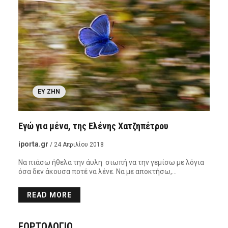
ΕΥ ΖΗΝ
Εγώ για μένα, της Ελένης Χατζηπέτρου
iporta.gr
/ 24 Απριλίου 2018
Να πιάσω ήθελα την άυλη σιωπή να την γεμίσω με λόγια
όσα δεν άκουσα ποτέ να λένε. Να με αποκτήσω,…
READ MORE
ΕΟΡΤΟΛΟΓΙΟ