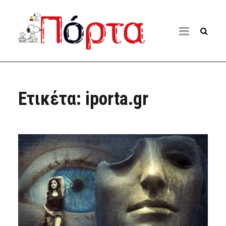
Ετικέτα:
iporta.gr