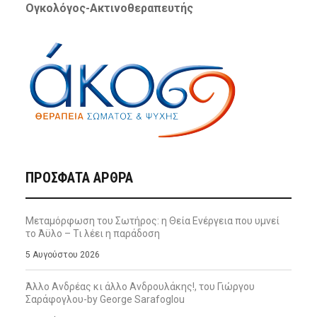
Ογκολόγος-Ακτινοθεραπευτής
ΠΡΌΣΦΑΤΑ ΆΡΘΡΑ
Μεταμόρφωση του Σωτήρος: η Θεία Ενέργεια που υμνεί
το Άϋλο – Τι λέει η παράδοση
5 Αυγούστου 2026
Άλλο Ανδρέας κι άλλο Ανδρουλάκης!, του Γιώργου
Σαράφογλου-by George Sarafoglou