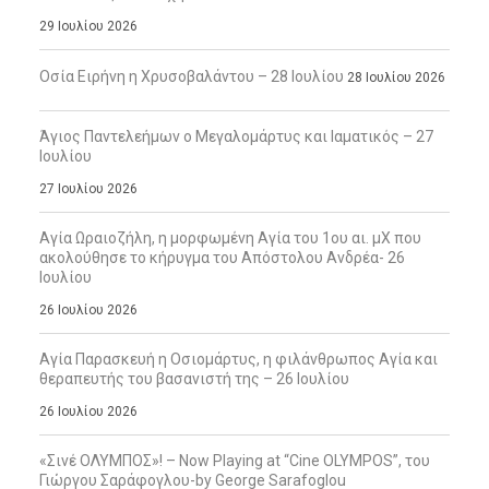
29 Ιουλίου 2026
Οσία Ειρήνη η Χρυσοβαλάντου – 28 Ιουλίου
28 Ιουλίου 2026
Άγιος Παντελεήμων ο Μεγαλομάρτυς και Ιαματικός – 27
Ιουλίου
27 Ιουλίου 2026
Αγία Ωραιοζήλη, η μορφωμένη Αγία του 1ου αι. μΧ που
ακολούθησε το κήρυγμα του Απόστολου Ανδρέα- 26
Ιουλίου
26 Ιουλίου 2026
Αγία Παρασκευή η Οσιομάρτυς, η φιλάνθρωπος Αγία και
θεραπευτής του βασανιστή της – 26 Ιουλίου
26 Ιουλίου 2026
«Σινέ ΟΛΥΜΠΟΣ»! – Now Playing at “Cine OLYMPOS”, του
Γιώργου Σαράφογλου-by George Sarafoglou