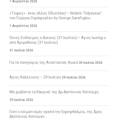
1 Αυγούστου 2026
«Τύψεις»…ένας άλλος Οδυσσέας! – Nolan’s “Odysseus”,
του Γιώργου Σαράφογλου-by George Sarafoglou
1 Αυγούστου 2026
Όσιος Ευδόκιμος ο Δίκαιος (31 Ιουλίου) – Άγιος Ιωσήφ ο
από Αριμαθαίας (31 Ιουλίου)
31 Ιουλίου 2026
Για τα πανηγύρια, της Αναστασίας Φωκά
30 Ιουλίου 2026
Άγιος Καλλίνικος – 29 Ιουλίου
29 Ιουλίου 2026
Μη φοβάστε τα δάκρυα!, της Δρ Δέσποινας Κατσώχη
29 Ιουλίου 2026
Γιατί ο κλιματισμός αγαπά την ξηροφθαλμία;, της Δρος
Δέσποινας Κατσώχη