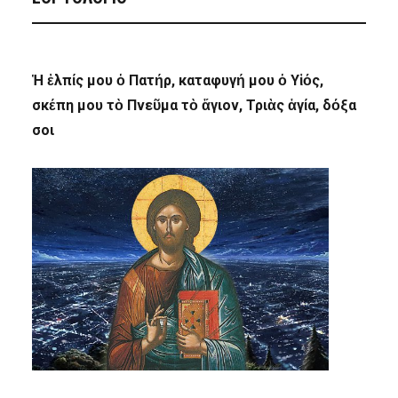
Ἡ ἐλπίς μου ὁ Πατήρ, καταφυγή μου ὁ Υἱός,
σκέπη μου τὸ Πνεῦμα τὸ ἅγιον, Τριὰς ἁγία, δόξα
σοι