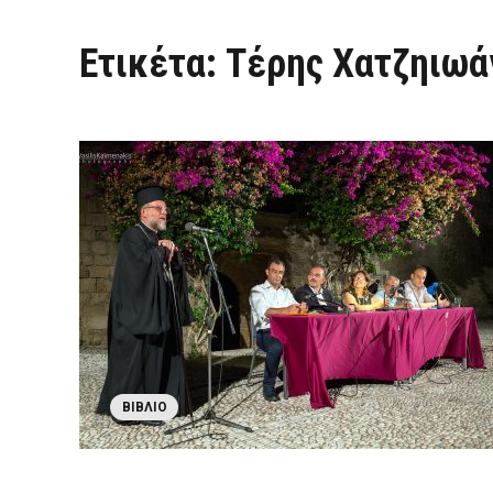
Ετικέτα:
Τέρης Χατζηιωά
ΒΙΒΛΊΟ