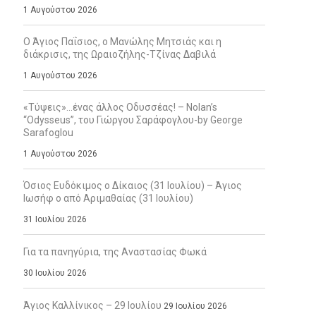
1 Αυγούστου 2026
Ο Άγιος Παΐσιος, ο Μανώλης Μητσιάς και η
διάκρισις, της Ωραιοζήλης-Τζίνας Δαβιλά
1 Αυγούστου 2026
«Τύψεις»…ένας άλλος Οδυσσέας! – Nolan’s
“Odysseus”, του Γιώργου Σαράφογλου-by George
Sarafoglou
1 Αυγούστου 2026
Όσιος Ευδόκιμος ο Δίκαιος (31 Ιουλίου) – Άγιος
Ιωσήφ ο από Αριμαθαίας (31 Ιουλίου)
31 Ιουλίου 2026
Για τα πανηγύρια, της Αναστασίας Φωκά
30 Ιουλίου 2026
Άγιος Καλλίνικος – 29 Ιουλίου
29 Ιουλίου 2026