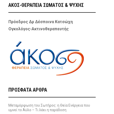
ΑΚΟΣ-ΘΕΡΑΠΕΙΑ ΣΩΜΑΤΟΣ & ΨΥΧΗΣ
Πρόεδρος Δρ Δέσποινα Κατσώχη
Ογκολόγος-Ακτινοθεραπευτής
ΠΡΌΣΦΑΤΑ ΆΡΘΡΑ
Μεταμόρφωση του Σωτήρος: η Θεία Ενέργεια που
υμνεί το Άϋλο – Τι λέει η παράδοση