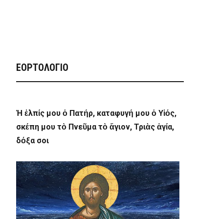
ΕΟΡΤΟΛΟΓΙΟ
Ἡ ἐλπίς μου ὁ Πατήρ, καταφυγή μου ὁ Υἱός,
σκέπη μου τὸ Πνεῦμα τὸ ἅγιον, Τριὰς ἁγία,
δόξα σοι