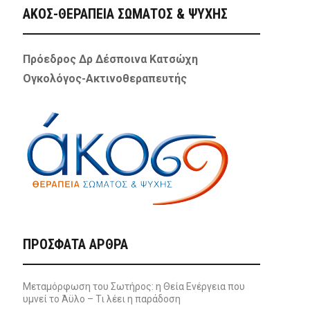
ΑΚΟΣ-ΘΕΡΑΠΕΙΑ ΣΩΜΑΤΟΣ & ΨΥΧΗΣ
Πρόεδρος Δρ Δέσποινα Κατσώχη
Ογκολόγος-Ακτινοθεραπευτής
ΠΡΌΣΦΑΤΑ ΆΡΘΡΑ
Μεταμόρφωση του Σωτήρος: η Θεία Ενέργεια που
υμνεί το Άϋλο – Τι λέει η παράδοση