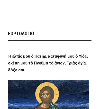
ΕΟΡΤΟΛΟΓΙΟ
Ἡ ἐλπίς μου ὁ Πατήρ, καταφυγή μου ὁ Υἱός,
σκέπη μου τὸ Πνεῦμα τὸ ἅγιον, Τριὰς ἁγία,
δόξα σοι