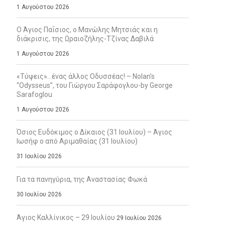
1 Αυγούστου 2026
Ο Άγιος Παΐσιος, ο Μανώλης Μητσιάς και η
διάκρισις, της Ωραιοζήλης-Τζίνας Δαβιλά
1 Αυγούστου 2026
«Τύψεις»…ένας άλλος Οδυσσέας! – Nolan’s
“Odysseus”, του Γιώργου Σαράφογλου-by George
Sarafoglou
1 Αυγούστου 2026
Όσιος Ευδόκιμος ο Δίκαιος (31 Ιουλίου) – Άγιος
Ιωσήφ ο από Αριμαθαίας (31 Ιουλίου)
31 Ιουλίου 2026
Για τα πανηγύρια, της Αναστασίας Φωκά
30 Ιουλίου 2026
Άγιος Καλλίνικος – 29 Ιουλίου
29 Ιουλίου 2026