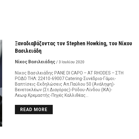
Ξαναδιαβάζοντας τον Stephen Howking, του Νίκου
Βασιλειάδη
Νίκος Βασιλειάδης
/ 3 Ιουλίου 2020
Νίκος Βασιλειάδης ΡANE DI CAPO – AT RHODES – ΣΤΗ
ΡΟΔΟ ΤΗΛ: 22410-69007 Catering-Συνέδρια-Γάμοι-
Βαπτίσεις-Εκδηλώσεις Απ.Παύλου 50 (Ανάληψη)-
Βενετοκλέων (Στ.Διαγόρας)-Ρόδου-Λίνδου (ΙΚΑ)-
Λεωφ.Κρεμαστής-Πηγές Καλλιθέας…
READ MORE